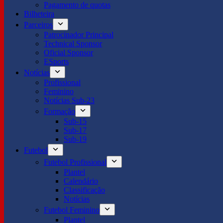
Pagamento de quotas
Bilheteira
Parceiros
Patrocinador Principal
Technical Sponsor
Oficial Sponsor
ESports
Notícias
Profissional
Feminino
Notícias Sub-23
Formação
Sub-15
Sub-17
Sub-19
Futebol
Futebol Profissional
Plantel
Calendário
Classificação
Notícias
Futebol Feminino
Plantel