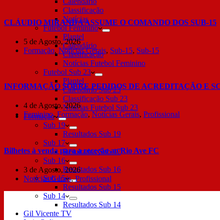
Calendário
Classificação
Notícias
CLÁUDIO MIRANDA ASSUME O COMANDO DOS SUB-15
Futebol Feminino
Plantel
5 de Agosto, 2026
Calendário
Formação
,
Notícias Gerais
,
Sub-15
,
Sub-15
Classificação
Notícias Futebol Feminino
Futebol Sub 23
Plantel
INFORMAÇÃO SOBRE PEDIDOS DE ACREDITAÇÃO E S
Calendário Sub 23
Classificação Sub 23
4 de Agosto, 2026
Notícias Futebol Sub 23
Feminino
,
Formação
,
Notícias Gerais
,
Profissional
Formação
Sub 19
Resultados Sub 19
Sub 17
Bilhetes à venda para a receção ao Rio Ave FC
Resultados Sub 17
Sub 16
Resultados Sub 16
3 de Agosto, 2026
Sub 15
Notícias Gerais
,
Profissional
Resultados Sub 15
Sub 14
Resultados Sub 14
Gil Vicente TV