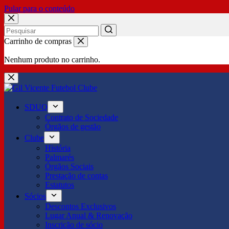
Pular para o conteúdo
No
Carrinho de compras
results
Nenhum produto no carrinho.
SDUQ
Contrato de Sociedade
Órgãos de gestão
Clube
História
Palmarés
Órgãos Sociais
Prestação de contas
Estatutos
Sócios
Descontos Exclusivos
Lugar Anual & Renovação
Inscrição de sócio