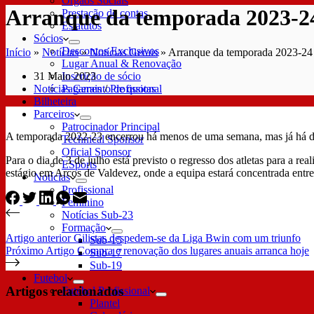
Órgãos Sociais
Arranque da temporada 2023-24
Prestação de contas
Estatutos
Sócios
Descontos Exclusivos
Início
»
Notícias
»
Notícias Gerais
»
Arranque da temporada 2023-24 
Lugar Anual & Renovação
31 Maio 2023
Inscrição de sócio
Notícias Gerais
/
Profissional
Pagamento de quotas
Bilheteira
Parceiros
Patrocinador Principal
A temporada 2022-23 encerrou há menos de uma semana, mas já há da
Technical Sponsor
Oficial Sponsor
Para o dia de 3 de julho está previsto o regresso dos atletas para a r
ESports
estágio em Arcos de Valdevez, onde a equipa estará concentrada entre 
Notícias
Profissional
Feminino
Notícias Sub-23
Formação
Artigo
anterior
Gilistas despedem-se da Liga Bwin com um triunfo
Sub-15
Próximo
Artigo
Compra e renovação dos lugares anuais arranca hoje
Sub-17
Sub-19
Futebol
Artigos relacionados
Futebol Profissional
Plantel