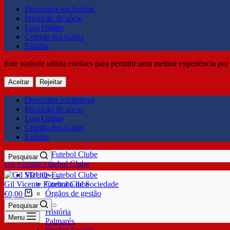
Descontos exclusivos
Inscrição de sócio
Loja Online
Corrida dos Galos
Estádio
Este website utiliza cookies para permitir uma melhor experiência por 
Aceitar
Rejeitar
Descontos exclusivos
Inscrição de sócio
Loja Online
Corrida dos Galos
Estádio
Pesquisar
Gil Vicente Futebol Clube
SDUQ
Gil Vicente Futebol Clube
Contrato de Sociedade
Órgãos de gestão
€
0,00
Clube
Pesquisar
História
Menu
Palmarés