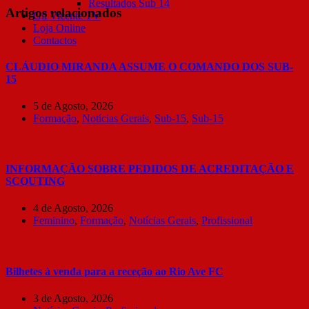
Resultados Sub 14
Artigos relacionados
Gil Vicente TV
Loja Online
Contactos
CLÁUDIO MIRANDA ASSUME O COMANDO DOS SUB-
15
5 de Agosto, 2026
Formação
,
Notícias Gerais
,
Sub-15
,
Sub-15
INFORMAÇÃO SOBRE PEDIDOS DE ACREDITAÇÃO E
SCOUTING
4 de Agosto, 2026
Feminino
,
Formação
,
Notícias Gerais
,
Profissional
Bilhetes à venda para a receção ao Rio Ave FC
3 de Agosto, 2026