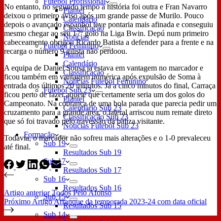
Futebol Profissional
No entanto, no segundo tempo a história foi outra e Fran Navarro
Plantel
deixou o primeiro aviso após um grande passe de Murilo. Pouco
Calendário
depois o avançado espanhol teve pontaria mais afinada e conseguiu
Classificação
mesmo chegar ao seu 17º golo na Liga Bwin. Depú num primeiro
Notícias
cabeceamento obrigou Ricardo Batista a defender para a frente e na
Futebol Feminino
recarga o número 9 gilista não perdoou.
Plantel
Calendário
A equipa de Daniel Sousa já estava em vantagem no marcador e
Classificação
ficou também em vantagem numérica após expulsão de Soma à
Notícias Futebol Feminino
entrada dos últimos 20 minutos. Já a cinco minutos do final, Carraça
Futebol Sub 23
ficou perto de fazer aquele que certamente seria um dos golos do
Plantel
Campeonato. Na cobrança de uma bola parada que parecia pedir um
Calendário Sub 23
cruzamento para a grande área, o lateral arriscou num remate direto
Classificação Sub 23
que só foi travado pelo travessão da baliza visitante.
Notícias Futebol Sub 23
Formação
Todavia, o marcador não sofreu mais alterações e o 1-0 prevaleceu
Sub 19
até final.
Resultados Sub 19
Sub 17
Resultados Sub 17
Sub 16
Resultados Sub 16
Artigo
anterior
Todos Pelo Afonso
Sub 15
Próximo
Artigo
Arranque da temporada 2023-24 com data oficial
Resultados Sub 15
Sub 14