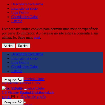
Descontos exclusivos
Inscrição de sócio
Loja Online
Corrida dos Galos
Estádio
Este website utiliza cookies para permitir uma melhor experiência
por parte do utilizador. Ao navegar no site estará a consentir a sua
utilização. Sabe mais
aqui
.
Aceitar
Rejeitar
Descontos exclusivos
Inscrição de sócio
Loja Online
Corrida dos Galos
Estádio
Pesquisar
Gil Vicente Futebol Clube
SDUQ
Gil Vicente Futebol Clube
Contrato de Sociedade
Órgãos de gestão
€
0,00
Clube
Pesquisar