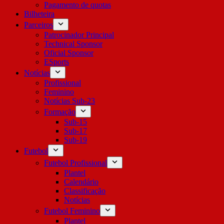
Pagamento de quotas
Bilheteira
Parceiros
Patrocinador Principal
Technical Sponsor
Oficial Sponsor
ESports
Notícias
Profissional
Feminino
Notícias Sub-23
Formação
Sub-15
Sub-17
Sub-19
Futebol
Futebol Profissional
Plantel
Calendário
Classificação
Notícias
Futebol Feminino
Plantel