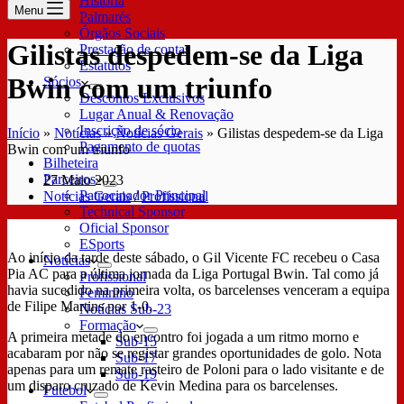
História
Menu
Palmarés
Órgãos Sociais
Gilistas despedem-se da Liga
Prestação de contas
Estatutos
Bwin com um triunfo
Sócios
Descontos Exclusivos
Lugar Anual & Renovação
Inscrição de sócio
Início
»
Notícias
»
Notícias Gerais
»
Gilistas despedem-se da Liga
Pagamento de quotas
Bwin com um triunfo
Bilheteira
Parceiros
27 Maio 2023
Patrocinador Principal
Notícias Gerais
/
Profissional
Technical Sponsor
Oficial Sponsor
ESports
Ao início da tarde deste sábado, o Gil Vicente FC recebeu o Casa
Notícias
Pia AC para a última jornada da Liga Portugal Bwin. Tal como já
Profissional
havia sucedido na primeira volta, os barcelenses venceram a equipa
Feminino
de Filipe Martins por 1-0.
Notícias Sub-23
Formação
A primeira metade do encontro foi jogada a um ritmo morno e
Sub-15
acabaram por não se registar grandes oportunidades de golo. Nota
Sub-17
apenas para um remate rasteiro de Poloni para o lado visitante e de
Sub-19
um disparo cruzado de Kevin Medina para os barcelenses.
Futebol