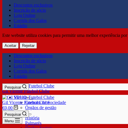
Descontos exclusivos
Inscrição de sócio
Loja Online
Corrida dos Galos
Estádio
Este website utiliza cookies para permitir uma melhor experiência por 
Aceitar
Rejeitar
Descontos exclusivos
Inscrição de sócio
Loja Online
Corrida dos Galos
Estádio
Pesquisar
Gil Vicente Futebol Clube
SDUQ
Gil Vicente Futebol Clube
Contrato de Sociedade
Órgãos de gestão
€
0,00
Clube
Pesquisar
História
Menu
Palmarés