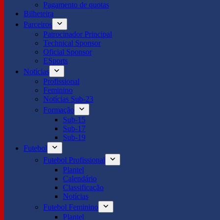
Pagamento de quotas
Bilheteira
Parceiros
Patrocinador Principal
Technical Sponsor
Oficial Sponsor
ESports
Notícias
Profissional
Feminino
Notícias Sub-23
Formação
Sub-15
Sub-17
Sub-19
Futebol
Futebol Profissional
Plantel
Calendário
Classificação
Notícias
Futebol Feminino
Plantel