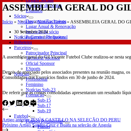
Órgãos Sociais
ASSEMBLEIA GERAL DO GIL
Prestação de contas
Estatutos
Sócios
Descontos Exclusivos
Início
»
Notícias
»
Notícias Gerais
»
ASSEMBLEIA GERAL DO GI
Lugar Anual & Renovação
30 Setembro 2024
Inscrição de sócio
Notícias Gerais
/
Profissional
Pagamento de quotas
Bilheteira
Parceiros
Patrocinador Principal
A assembleia geral do Gil Vicente Futebol Clube realizou-se nesta seg
Technical Sponsor
Oficial Sponsor
ESports
Depois de apreciado pelos associados presentes na reunião magna, o
Notícias
Consolidadas dos Exercícios findos em 30 de junho de 2024.
Profissional
Feminino
Notícias Sub-23
De referir que as contas consolidadas apresentaram um resultado líquid
Formação
Sub-15
Sub-17
Sub-19
Futebol
Artigo
anterior
JESÚS CASTILLO NA SELEÇÃO DO PERU
Futebol Profissional
Próximo
Artigo
Sandro Cruz e Buatu na seleção de Angola
Plantel