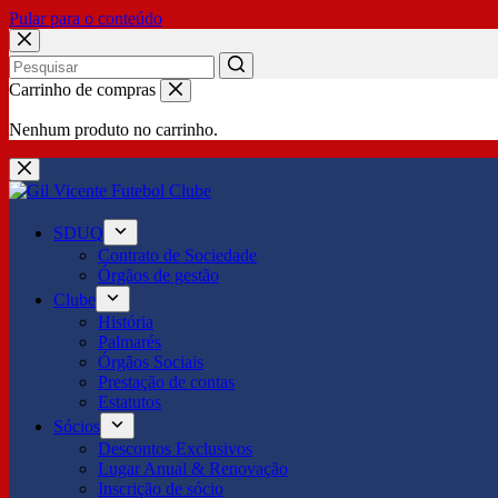
Pular para o conteúdo
No
Carrinho de compras
results
Nenhum produto no carrinho.
SDUQ
Contrato de Sociedade
Órgãos de gestão
Clube
História
Palmarés
Órgãos Sociais
Prestação de contas
Estatutos
Sócios
Descontos Exclusivos
Lugar Anual & Renovação
Inscrição de sócio