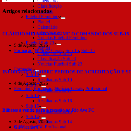
Calendário
Classificação
Artigos relacionados
Notícias
Futebol Feminino
Plantel
Calendário
Classificação
CLÁUDIO MIRANDA ASSUME O COMANDO DOS SUB-15
Notícias Futebol Feminino
Futebol Sub 23
5 de Agosto, 2026
Plantel
Formação
,
Notícias Gerais
,
Sub-15
,
Sub-15
Calendário Sub 23
Classificação Sub 23
Notícias Futebol Sub 23
Formação
INFORMAÇÃO SOBRE PEDIDOS DE ACREDITAÇÃO E S
Sub 19
Resultados Sub 19
4 de Agosto, 2026
Sub 17
Feminino
,
Formação
,
Notícias Gerais
,
Profissional
Resultados Sub 17
Sub 16
Resultados Sub 16
Sub 15
Bilhetes à venda para a receção ao Rio Ave FC
Resultados Sub 15
Sub 14
3 de Agosto, 2026
Resultados Sub 14
Notícias Gerais
,
Profissional
Gil Vicente TV