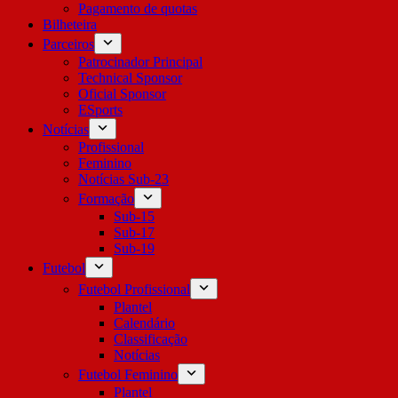
Pagamento de quotas
Bilheteira
Parceiros
Patrocinador Principal
Technical Sponsor
Oficial Sponsor
ESports
Notícias
Profissional
Feminino
Notícias Sub-23
Formação
Sub-15
Sub-17
Sub-19
Futebol
Futebol Profissional
Plantel
Calendário
Classificação
Notícias
Futebol Feminino
Plantel