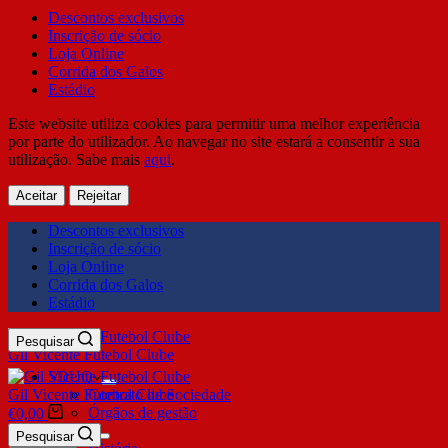
Descontos exclusivos
Inscrição de sócio
Loja Online
Corrida dos Galos
Estádio
Este website utiliza cookies para permitir uma melhor experiência
por parte do utilizador. Ao navegar no site estará a consentir a sua
utilização. Sabe mais
aqui
.
Aceitar
Rejeitar
Descontos exclusivos
Inscrição de sócio
Loja Online
Corrida dos Galos
Estádio
Pesquisar
Gil Vicente Futebol Clube
SDUQ
Gil Vicente Futebol Clube
Contrato de Sociedade
Órgãos de gestão
€
0,00
Clube
Pesquisar