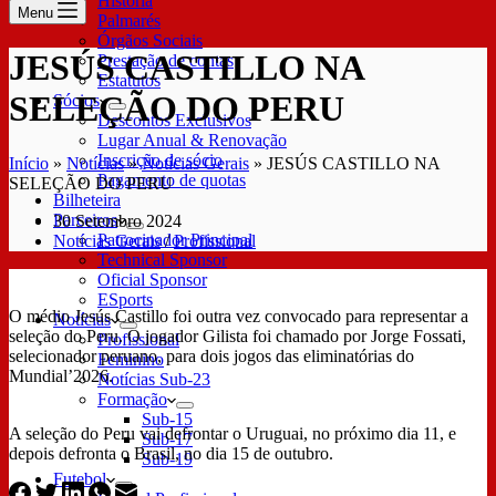
História
Menu
Palmarés
Órgãos Sociais
JESÚS CASTILLO NA
Prestação de contas
Estatutos
SELEÇÃO DO PERU
Sócios
Descontos Exclusivos
Lugar Anual & Renovação
Inscrição de sócio
Início
»
Notícias
»
Notícias Gerais
»
JESÚS CASTILLO NA
Pagamento de quotas
SELEÇÃO DO PERU
Bilheteira
Parceiros
30 Setembro 2024
Patrocinador Principal
Notícias Gerais
/
Profissional
Technical Sponsor
Oficial Sponsor
ESports
O médio Jesús Castillo foi outra vez convocado para representar a
Notícias
seleção do Peru. O jogador Gilista foi chamado por Jorge Fossati,
Profissional
selecionador peruano, para dois jogos das eliminatórias do
Feminino
Mundial’2026.
Notícias Sub-23
Formação
Sub-15
A seleção do Peru vai defrontar o Uruguai, no próximo dia 11, e
Sub-17
depois defronta o Brasil, no dia 15 de outubro.
Sub-19
Futebol