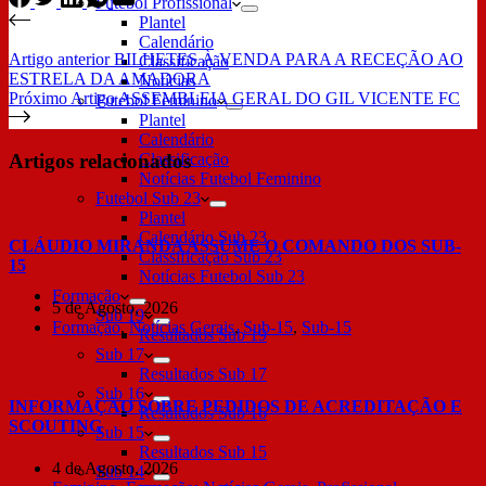
Futebol Profissional
Plantel
Calendário
Artigo
anterior
BILHETES À VENDA PARA A RECEÇÃO AO
Classificação
ESTRELA DA AMADORA
Notícias
Próximo
Artigo
ASSEMBLEIA GERAL DO GIL VICENTE FC
Futebol Feminino
Plantel
Calendário
Artigos relacionados
Classificação
Notícias Futebol Feminino
Futebol Sub 23
Plantel
Calendário Sub 23
CLÁUDIO MIRANDA ASSUME O COMANDO DOS SUB-
Classificação Sub 23
15
Notícias Futebol Sub 23
Formação
5 de Agosto, 2026
Sub 19
Formação
,
Notícias Gerais
,
Sub-15
,
Sub-15
Resultados Sub 19
Sub 17
Resultados Sub 17
Sub 16
INFORMAÇÃO SOBRE PEDIDOS DE ACREDITAÇÃO E
Resultados Sub 16
SCOUTING
Sub 15
Resultados Sub 15
4 de Agosto, 2026
Sub 14