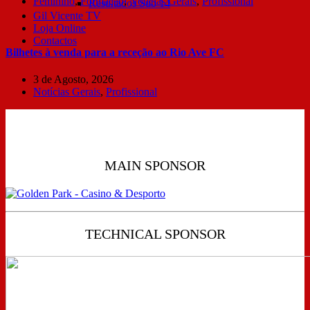
Feminino
,
Formação
,
Notícias Gerais
,
Profissional
Resultados Sub 14
Gil Vicente TV
Loja Online
Contactos
Bilhetes à venda para a receção ao Rio Ave FC
3 de Agosto, 2026
Notícias Gerais
,
Profissional
MAIN SPONSOR
TECHNICAL SPONSOR