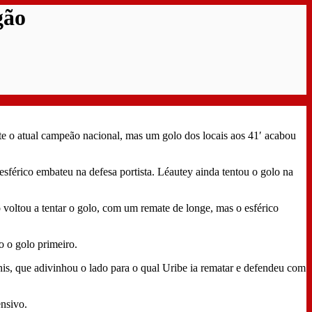
gão
te o atual campeão nacional, mas um golo dos locais aos 41′ acabou
sférico embateu na defesa portista. Léautey ainda tentou o golo na
oltou a tentar o golo, com um remate de longe, mas o esférico
o o golo primeiro.
s, que adivinhou o lado para o qual Uribe ia rematar e defendeu com
ensivo.