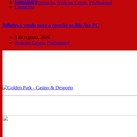
Loja Online
Feminino
,
Formação
,
Notícias Gerais
,
Profissional
Contactos
Bilhetes à venda para a receção ao Rio Ave FC
3 de Agosto, 2026
Notícias Gerais
,
Profissional