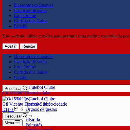
Descontos exclusivos
Inscrição de sócio
Loja Online
Corrida dos Galos
Estádio
Este website utiliza cookies para permitir uma melhor experiência por 
Aceitar
Rejeitar
Descontos exclusivos
Inscrição de sócio
Loja Online
Corrida dos Galos
Estádio
Pesquisar
Gil Vicente Futebol Clube
SDUQ
Gil Vicente Futebol Clube
Contrato de Sociedade
Órgãos de gestão
€
0,00
Clube
Pesquisar
História
Menu
Palmarés