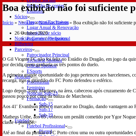
Órgãos Sociais
Boa exibição não foi suficiente
Prestação de contas
Estatutos
Sócios
Descontos Exclusivos
Início
»
Notícias
»
Notícias Gerais
»
Boa exibição não foi suficiente 
Lugar Anual & Renovação
26 Outubro 2020
Inscrição de sócio
Notícias Gerais
/
Profissional
Pagamento de quotas
Bilheteira
Parceiros
Patrocinador Principal
O Gil Vicente FC não foi feliz no Estádio do Dragão, em jogo da qui
Technical Sponsor
por decidir quem ganharia os três pontos do duelo.
Oficial Sponsor
ESports
A primeira grande oportunidade do jogo pertenceu aos barcelenses, co
Notícias
recarga, mas o guardião do FC Porto defendeu o esférico.
Profissional
Feminino
Logo depois Tony Martinez, na área, cabeceou após cruzamento de Co
Notícias Sub-23
passou pouco por cima da baliza de Marchesin.
Formação
Sub-15
Aos 41′ Evanilson abriu o marcador no Dragão, dando vantagem ao FC 
Sub-17
Sub-19
Matheus Uribe, aos 65′, cobrou um penálti cometido por Ygor Noguei
Futebol
classe o pontapé.
Futebol Profissional
Plantel
Até ao final da partida o FC Porto criou uma ou outra oportunidades 