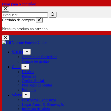
Pular para o conteúdo
No
Carrinho de compras
results
Nenhum produto no carrinho.
SDUQ
Contrato de Sociedade
Órgãos de gestão
Clube
História
Palmarés
Órgãos Sociais
Prestação de contas
Estatutos
Sócios
Descontos Exclusivos
Lugar Anual & Renovação
Inscrição de sócio