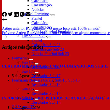
Calendário
Classificação
Notícias
Futebol Feminino
Plantel
Calendário
Classificação
Artigo
anterior
Rui Almeida: “O nosso foco está 100% em nós”
Notícias Futebol Feminino
Próximo
Artigo
Rui Almeida: “Conseguimos, em alguns momentos, es
Futebol Sub 23
Plantel
Calendário Sub 23
Artigos relacionados
Classificação Sub 23
Notícias Futebol Sub 23
Formação
Sub 19
CLÁUDIO MIRANDA ASSUME O COMANDO DOS SUB-15
Resultados Sub 19
Sub 17
5 de Agosto, 2026
Resultados Sub 17
Formação
,
Notícias Gerais
,
Sub-15
,
Sub-15
Sub 16
Resultados Sub 16
Sub 15
Resultados Sub 15
Sub 14
INFORMAÇÃO SOBRE PEDIDOS DE ACREDITAÇÃO E S
Resultados Sub 14
Gil Vicente TV
4 de Agosto, 2026