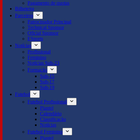
Pagamento de quotas
Bilheteira
Parceiros
Patrocinador Principal
Technical Sponsor
Oficial Sponsor
ESports
Notícias
Profissional
Feminino
Notícias Sub-23
Formação
Sub-15
Sub-17
Sub-19
Futebol
Futebol Profissional
Plantel
Calendário
Classificação
Notícias
Futebol Feminino
Plantel