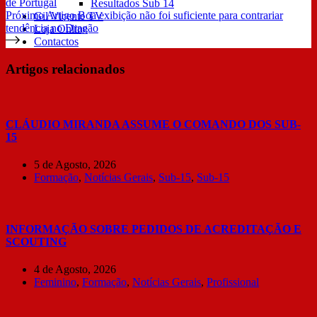
de Portugal
Resultados Sub 14
Próximo
Artigo
Boa exibição não foi suficiente para contrariar
Gil Vicente TV
tendência no Dragão
Loja Online
Contactos
Artigos relacionados
CLÁUDIO MIRANDA ASSUME O COMANDO DOS SUB-
15
5 de Agosto, 2026
Formação
,
Notícias Gerais
,
Sub-15
,
Sub-15
INFORMAÇÃO SOBRE PEDIDOS DE ACREDITAÇÃO E
SCOUTING
4 de Agosto, 2026
Feminino
,
Formação
,
Notícias Gerais
,
Profissional