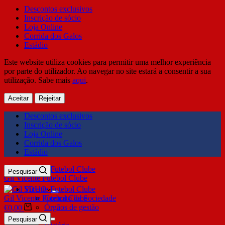
Descontos exclusivos
Inscrição de sócio
Loja Online
Corrida dos Galos
Estádio
Este website utiliza cookies para permitir uma melhor experiência
por parte do utilizador. Ao navegar no site estará a consentir a sua
utilização. Sabe mais
aqui
.
Aceitar
Rejeitar
Descontos exclusivos
Inscrição de sócio
Loja Online
Corrida dos Galos
Estádio
Pesquisar
Gil Vicente Futebol Clube
SDUQ
Gil Vicente Futebol Clube
Contrato de Sociedade
Órgãos de gestão
€
0,00
Clube
Pesquisar