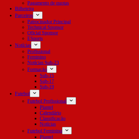
Pagamento de quotas
Bilheteira
Parceiros
Patrocinador Principal
Technical Sponsor
Oficial Sponsor
ESports
Notícias
Profissional
Feminino
Notícias Sub-23
Formação
Sub-15
Sub-17
Sub-19
Futebol
Futebol Profissional
Plantel
Calendário
Classificação
Notícias
Futebol Feminino
Plantel