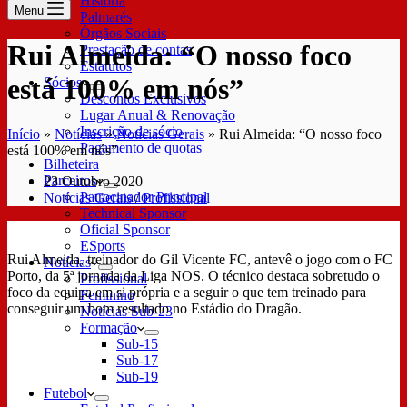
História
Menu
Palmarés
Órgãos Sociais
Rui Almeida: “O nosso foco
Prestação de contas
Estatutos
está 100% em nós”
Sócios
Descontos Exclusivos
Lugar Anual & Renovação
Inscrição de sócio
Início
»
Notícias
»
Notícias Gerais
»
Rui Almeida: “O nosso foco
Pagamento de quotas
está 100% em nós”
Bilheteira
Parceiros
23 Outubro 2020
Patrocinador Principal
Notícias Gerais
/
Profissional
Technical Sponsor
Oficial Sponsor
ESports
Rui Almeida, treinador do Gil Vicente FC, antevê o jogo com o FC
Notícias
Porto, da 5ª jornada da Liga NOS. O técnico destaca sobretudo o
Profissional
foco da equipa em si própria e a seguir o que tem treinado para
Feminino
conseguir um bom resultado no Estádio do Dragão.
Notícias Sub-23
Formação
Sub-15
Sub-17
Sub-19
Futebol