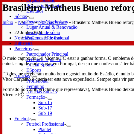
Órgãos Sociais
Brasileiro Matheus Bueno refo
Prestação de contas
Estatutos
Sócios
Descontos Exclusivos
Início
»
Notícias
»
Notícias Gerais
»
Brasileiro Matheus Bueno refor
Lugar Anual & Renovação
22 Junho 2021
Inscrição de sócio
Notícias Gerais
/
Profissional
Pagamento de quotas
Bilheteira
Parceiros
Patrocinador Principal
O meio campo do Gil Vicente FC estar a ganhar forma. O emblema de 
Technical Sponsor
entusiasmo de poder jogar em Portugal, desejo que confessou já ter 
Oficial Sponsor
ESports
“Todos me receberam muito bem e gostei muito do Estádio, é muito bo
Notícias
Vítor Carvalho e queria ter esta nova experiência. Sempre quis vir par
Profissional
Feminino
Formado no Coritiba (clube que representava), Matheus Bueno deixou a
Notícias Sub-23
Vicente FC.
Formação
Sub-15
Sub-17
Sub-19
Futebol
Futebol Profissional
Plantel