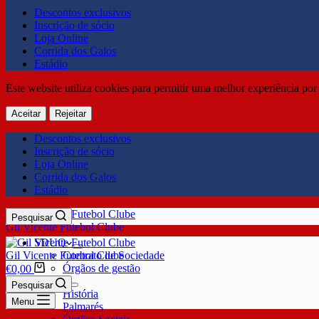
Descontos exclusivos
Inscrição de sócio
Loja Online
Corrida dos Galos
Estádio
Este website utiliza cookies para permitir uma melhor experiência por 
Aceitar
Rejeitar
Descontos exclusivos
Inscrição de sócio
Loja Online
Corrida dos Galos
Estádio
Pesquisar
Gil Vicente Futebol Clube
SDUQ
Gil Vicente Futebol Clube
Contrato de Sociedade
Órgãos de gestão
€
0,00
Clube
Pesquisar
História
Menu
Palmarés