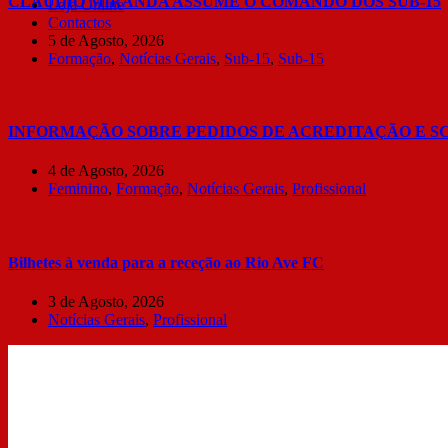
CLÁUDIO MIRANDA ASSUME O COMANDO DOS SUB-15
Loja Online
Contactos
5 de Agosto, 2026
Formação
,
Notícias Gerais
,
Sub-15
,
Sub-15
INFORMAÇÃO SOBRE PEDIDOS DE ACREDITAÇÃO E S
4 de Agosto, 2026
Feminino
,
Formação
,
Notícias Gerais
,
Profissional
Bilhetes à venda para a receção ao Rio Ave FC
3 de Agosto, 2026
Notícias Gerais
,
Profissional