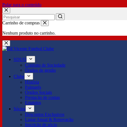
Pular para o conteúdo
No
Carrinho de compras
results
Nenhum produto no carrinho.
SDUQ
Contrato de Sociedade
Órgãos de gestão
Clube
História
Palmarés
Órgãos Sociais
Prestação de contas
Estatutos
Sócios
Descontos Exclusivos
Lugar Anual & Renovação
Inscrição de sócio