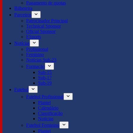
Pagamento de quotas
Bilheteira
Parceiros
Patrocinador Principal
Technical Sponsor
Oficial Sponsor
ESports
Notícias
Profissional
Feminino
Notícias Sub-23
Formação
Sub-15
Sub-17
Sub-19
Futebol
Futebol Profissional
Plantel
Calendário
Classificação
Notícias
Futebol Feminino
Plantel