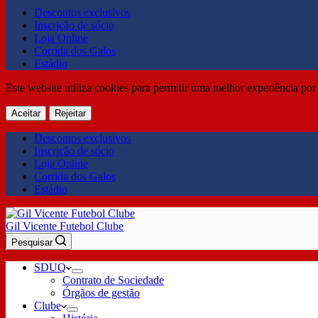
Descontos exclusivos
Inscrição de sócio
Loja Online
Corrida dos Galos
Estádio
Este website utiliza cookies para permitir uma melhor experiência por 
Aceitar
Rejeitar
Descontos exclusivos
Inscrição de sócio
Loja Online
Corrida dos Galos
Estádio
Gil Vicente Futebol Clube
Pesquisar
SDUQ
Contrato de Sociedade
Órgãos de gestão
Clube