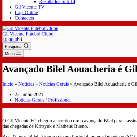
Resultados Sub 14
Gil Vicente TV
Loja Online
Contactos
Gil Vicente Futebol Clube
€
0,00
0
Pesquisar
Menu
Avançado Bilel Aouacheria é Gil
Início
»
Notícias
»
Notícias Gerais
»
Avançado Bilel Aouacheria é Gili
23 Junho 2021
Notícias Gerais
/
Profissional
O Gil Vicente FC chegou a acordo com o avançado Bilel para a assinat
das chegadas de Kritsyuk e Matheus Bueno.
Aos 27 anos, Bilel já jogou sete em Portugal, nomeadamente no SC C