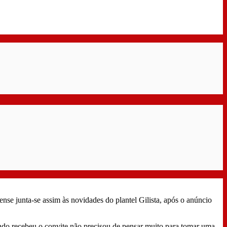
se junta-se assim às novidades do plantel Gilista, após o anúncio
do recebeu o convite não precisou de pensar muito para tomar uma