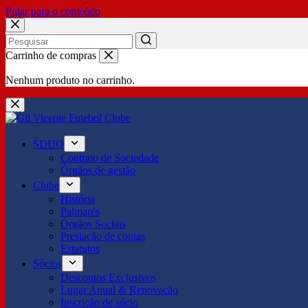
Pular para o conteúdo
No
Carrinho de compras
results
Nenhum produto no carrinho.
SDUQ
Contrato de Sociedade
Órgãos de gestão
Clube
História
Palmarés
Órgãos Sociais
Prestação de contas
Estatutos
Sócios
Descontos Exclusivos
Lugar Anual & Renovação
Inscrição de sócio