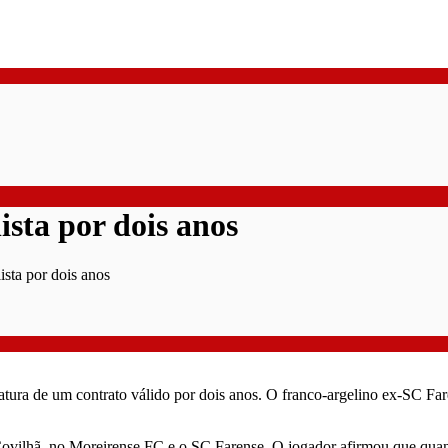
ista por dois anos
sta por dois anos
ura de um contrato válido por dois anos. O franco-argelino ex-SC Faren
ovilhã, no Moreirense FC e o SC Farense. O jogador afirmou que quan