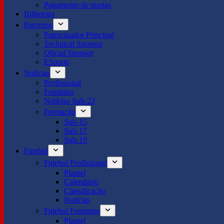
Pagamento de quotas
Bilheteira
Parceiros
Patrocinador Principal
Technical Sponsor
Oficial Sponsor
ESports
Notícias
Profissional
Feminino
Notícias Sub-23
Formação
Sub-15
Sub-17
Sub-19
Futebol
Futebol Profissional
Plantel
Calendário
Classificação
Notícias
Futebol Feminino
Plantel