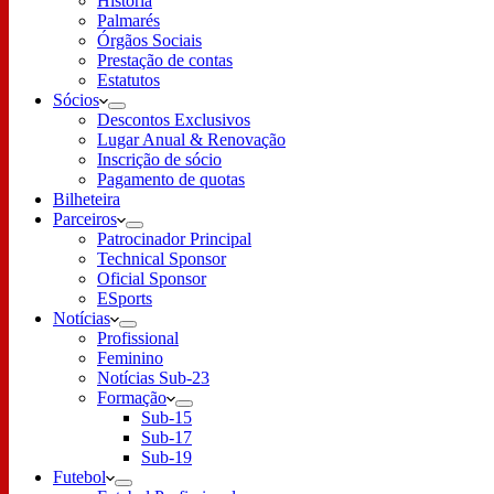
História
Palmarés
Órgãos Sociais
Prestação de contas
Estatutos
Sócios
Descontos Exclusivos
Lugar Anual & Renovação
Inscrição de sócio
Pagamento de quotas
Bilheteira
Parceiros
Patrocinador Principal
Technical Sponsor
Oficial Sponsor
ESports
Notícias
Profissional
Feminino
Notícias Sub-23
Formação
Sub-15
Sub-17
Sub-19
Futebol