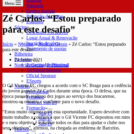
História
Menu
Palmarés
Órgãos Sociais
Zé Carlos: “Estou preparado
Prestação de contas
Estatutos
para este desafio”
Sócios
Descontos Exclusivos
Lugar Anual & Renovação
Inscrição de sócio
Início
»
Notícias
»
Notícias Gerais
»
Zé Carlos: “Estou preparado
Pagamento de quotas
para este desafio”
Bilheteira
Parceiros
24 Junho 2021
Patrocinador Principal
Notícias Gerais
/
Profissional
Technical Sponsor
Oficial Sponsor
ESports
O Gil Vicente FC chegou a acordo com o SC Braga para a cedência
Notícias
do jovem jogador Zé Carlos durante uma época. O defesa, que na
Profissional
época passado realizou dez jogos ao serviço dos bracarense,
Feminino
mostrou-se otimista e confiante para o novo desafio.
Notícias Sub-23
Formação
“Estou muito otimista para esta oportunidade. Espero devolver com
Sub-15
muito trabalho a confiança que o Gil Vicente FC depositou em mim
Sub-17
e o meu objetivo é trabalhar todos os dias para ajudar o clube nos
Sub-19
seus objetivos”, afirmou, na chegada ao emblema de Barcelos.
Futebol