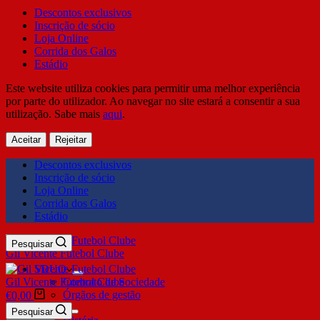
Descontos exclusivos
Inscrição de sócio
Loja Online
Corrida dos Galos
Estádio
Este website utiliza cookies para permitir uma melhor experiência
por parte do utilizador. Ao navegar no site estará a consentir a sua
utilização. Sabe mais
aqui
.
Aceitar
Rejeitar
Descontos exclusivos
Inscrição de sócio
Loja Online
Corrida dos Galos
Estádio
Pesquisar
Gil Vicente Futebol Clube
SDUQ
Gil Vicente Futebol Clube
Contrato de Sociedade
Órgãos de gestão
€
0,00
Clube
Pesquisar