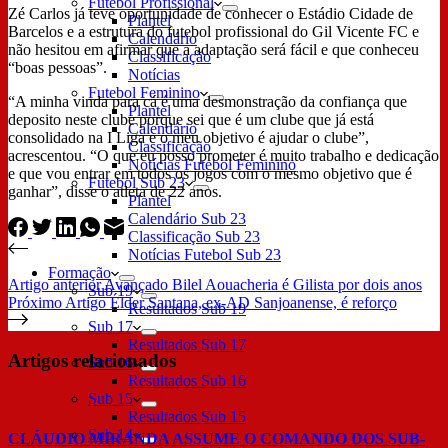
Futebol Profissional
Zé Carlos já teve oportunidade de conhecer o Estádio Cidade de
Plantel
Barcelos e a estrutura do futebol profissional do Gil Vicente FC e
Calendário
não hesitou em afirmar que a adaptação será fácil e que conheceu
Classificação
“boas pessoas”.
Notícias
Futebol Feminino
“A minha vinda para cá é uma desmonstração da confiança que
Plantel
deposito neste clube porque sei que é um clube que já está
Calendário
consolidado na I Liga e o meu objetivo é ajudar o clube”,
Classificação
acrescentou. “O que eu posso prometer é muito trabalho e dedicação
Notícias Futebol Feminino
e que vou entrar em todos os jogos com o mesmo objetivo que é
Futebol Sub 23
ganhar”, disse o atleta de 22 anos.
Plantel
Calendário Sub 23
Classificação Sub 23
Notícias Futebol Sub 23
Formação
Artigo
anterior
Avançado Bilel Aouacheria é Gilista por dois anos
Sub 19
Próximo
Artigo
Élder Santana, ex-AD Sanjoanense, é reforço
Resultados Sub 19
Sub 17
Resultados Sub 17
Artigos relacionados
Sub 16
Resultados Sub 16
Sub 15
Resultados Sub 15
Sub 14
CLÁUDIO MIRANDA ASSUME O COMANDO DOS SUB-