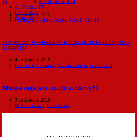
Resultados Sub 14
15
Gil Vicente TV
Loja Online
5 de Agosto, 2026
Contactos
Formação
,
Notícias Gerais
,
Sub-15
,
Sub-15
INFORMAÇÃO SOBRE PEDIDOS DE ACREDITAÇÃO E
SCOUTING
4 de Agosto, 2026
Feminino
,
Formação
,
Notícias Gerais
,
Profissional
Bilhetes à venda para a receção ao Rio Ave FC
3 de Agosto, 2026
Notícias Gerais
,
Profissional