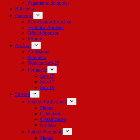
Pagamento de quotas
Bilheteira
Parceiros
Patrocinador Principal
Technical Sponsor
Oficial Sponsor
ESports
Notícias
Profissional
Feminino
Notícias Sub-23
Formação
Sub-15
Sub-17
Sub-19
Futebol
Futebol Profissional
Plantel
Calendário
Classificação
Notícias
Futebol Feminino
Plantel