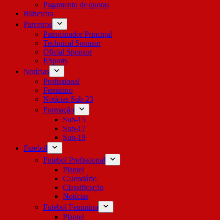
Pagamento de quotas
Bilheteira
Parceiros
Patrocinador Principal
Technical Sponsor
Oficial Sponsor
ESports
Notícias
Profissional
Feminino
Notícias Sub-23
Formação
Sub-15
Sub-17
Sub-19
Futebol
Futebol Profissional
Plantel
Calendário
Classificação
Notícias
Futebol Feminino
Plantel