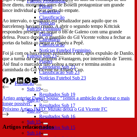
Futebol Profissional
livre direto, momentos antes de Boselli protagonizar um grande
Plantel
lance individual e ficar perto do empate.
Calendário
Classificação
Ao intervalo, o resultado era penalizador para aquilo que os
Notícias
barcelenses haviam criado. A abrir o segundo tempo Kritciuk
Futebol Feminino
respondeu presente ao negar o bis de Galeno com uma grande
Plantel
defesa. Pouco depois, o guardião do Gil Vicente voltou a fechar as
Calendário
portas da baliza ao negar o chapéu a Pepê.
Classificação
Notícias Futebol Feminino
Foi já com os barcelenses reduzidos a dez, após expulsão de Danilo,
Futebol Sub 23
que a turma da casa ampliou a vantagem, por intermédio de Taremi.
Plantel
Até final o marcador não voltou a mexer e termina assim a
Calendário Sub 23
caminhada do Gil Vicente na Allianz Cup.
Classificação Sub 23
Notícias Futebol Sub 23
Formação
Sub 19
Resultados Sub 19
Artigo
anterior
Daniel Sousa: “Temos a ambição de chegar o mais
Sub 17
longe possível”
Resultados Sub 17
Próximo
Artigo
INFO: Mizuki deixa o Gil Vicente FC
Sub 16
Resultados Sub 16
Sub 15
Artigos relacionados
Resultados Sub 15
Sub 14