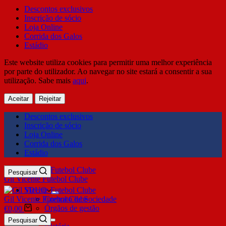
Descontos exclusivos
Inscrição de sócio
Loja Online
Corrida dos Galos
Estádio
Este website utiliza cookies para permitir uma melhor experiência
por parte do utilizador. Ao navegar no site estará a consentir a sua
utilização. Sabe mais
aqui
.
Aceitar
Rejeitar
Descontos exclusivos
Inscrição de sócio
Loja Online
Corrida dos Galos
Estádio
Pesquisar
Gil Vicente Futebol Clube
SDUQ
Gil Vicente Futebol Clube
Contrato de Sociedade
Órgãos de gestão
€
0,00
Clube
Pesquisar