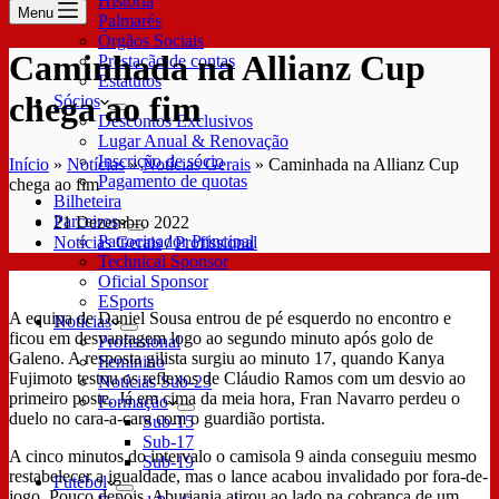
História
Menu
Palmarés
Órgãos Sociais
Caminhada na Allianz Cup
Prestação de contas
Estatutos
chega ao fim
Sócios
Descontos Exclusivos
Lugar Anual & Renovação
Inscrição de sócio
Início
»
Notícias
»
Notícias Gerais
»
Caminhada na Allianz Cup
Pagamento de quotas
chega ao fim
Bilheteira
Parceiros
21 Dezembro 2022
Patrocinador Principal
Notícias Gerais
/
Profissional
Technical Sponsor
Oficial Sponsor
ESports
A equipa de Daniel Sousa entrou de pé esquerdo no encontro e
Notícias
ficou em desvantagem logo ao segundo minuto após golo de
Profissional
Galeno. A resposta gilista surgiu ao minuto 17, quando Kanya
Feminino
Fujimoto testou os reflexos de Cláudio Ramos com um desvio ao
Notícias Sub-23
primeiro poste. Já em cima da meia hora, Fran Navarro perdeu o
Formação
duelo no cara-a-cara com o guardião portista.
Sub-15
Sub-17
A cinco minutos do intervalo o camisola 9 ainda conseguiu mesmo
Sub-19
restabelecer a igualdade, mas o lance acabou invalidado por fora-de-
Futebol
jogo. Pouco depois, Aburjania atirou ao lado na cobrança de um