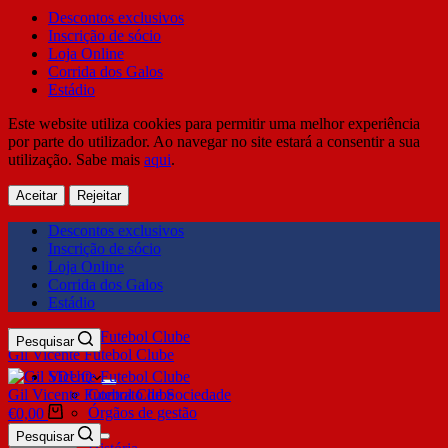
Descontos exclusivos
Inscrição de sócio
Loja Online
Corrida dos Galos
Estádio
Este website utiliza cookies para permitir uma melhor experiência
por parte do utilizador. Ao navegar no site estará a consentir a sua
utilização. Sabe mais
aqui
.
Aceitar
Rejeitar
Descontos exclusivos
Inscrição de sócio
Loja Online
Corrida dos Galos
Estádio
Pesquisar
Gil Vicente Futebol Clube
SDUQ
Gil Vicente Futebol Clube
Contrato de Sociedade
Órgãos de gestão
€
0,00
Clube
Pesquisar