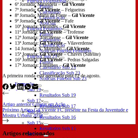
Futebol Profissional
6ª Jornada: Mirandela –
Gil Vicente
Plantel
7ª Jornada:
Gil Vicente
– Felgueiras
Calendário
8ª Jornada: Maria da Fonte –
Gil Vicente
Classificação
9ª Jornada:
Gil Vicente
– Fafe
Notícias
10ª Jornada: Mirandês –
Gil Vicente
Futebol Feminino
11ª Jornada:
Gil Vicente
– Trofense
Plantel
12ª Jornada: Torcatense –
Gil Vicente
Calendário
13ª Jornada:
Gil Vicente –
Vilaverdense
Classificação
14 Jornada: S. Martinho –
Gil Vicente
Notícias Futebol Feminino
15ª Jornada:
Gil Vicente
– Chaves (Satélite)
Futebol Sub 23
16ª Jornada:
Gil Vicente
– Pedras Salgadas
Plantel
17ª Jornada: Limianos –
Gil Vicente
Calendário Sub 23
Classificação Sub 23
A primeira ronda está agendada para 12 de agosto.
Notícias Futebol Sub 23
Formação
Sub 19
Resultados Sub 19
Sub 17
Artigo
anterior
Gilistas em Ação
Resultados Sub 17
Próximo
Artigo
Gil Vicente FC presente na Festa da Juventude e
Sub 16
Mostra Urbana 2018
Resultados Sub 16
Sub 15
Resultados Sub 15
Artigos relacionados
Sub 14