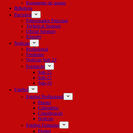
Pagamento de quotas
Bilheteira
Parceiros
Patrocinador Principal
Technical Sponsor
Oficial Sponsor
ESports
Notícias
Profissional
Feminino
Notícias Sub-23
Formação
Sub-15
Sub-17
Sub-19
Futebol
Futebol Profissional
Plantel
Calendário
Classificação
Notícias
Futebol Feminino
Plantel