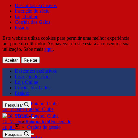
Descontos exclusivos
Inscrição de sócio
Loja Online
Corrida dos Galos
Estádio
Este website utiliza cookies para permitir uma melhor experiência
por parte do utilizador. Ao navegar no site estará a consentir a sua
utilização. Sabe mais
aqui
.
Aceitar
Rejeitar
Descontos exclusivos
Inscrição de sócio
Loja Online
Corrida dos Galos
Estádio
Pesquisar
Gil Vicente Futebol Clube
SDUQ
Gil Vicente Futebol Clube
Contrato de Sociedade
Órgãos de gestão
€
0,00
Clube
Pesquisar