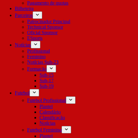
Pagamento de quotas
Bilheteira
Parceiros
Patrocinador Principal
Technical Sponsor
Oficial Sponsor
ESports
Notícias
Profissional
Feminino
Notícias Sub-23
Formação
Sub-15
Sub-17
Sub-19
Futebol
Futebol Profissional
Plantel
Calendário
Classificação
Notícias
Futebol Feminino
Plantel