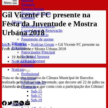
História
Menu
Palmarés
Órgãos Sociais
Gil Vicente FC presente na
Prestação de contas
Estatutos
Festa da Juventude e Mostra
Sócios
Descontos Exclusivos
Urbana 2018
Lugar Anual & Renovação
Inscrição de sócio
Pagamento de quotas
Bilheteira
Início
»
Notícias
»
Notícias Gerais
»
Gil Vicente FC presente na
Parceiros
Festa da Juventude e Mostra Urbana 2018
Patrocinador Principal
Technical Sponsor
19 Julho 2018
Oficial Sponsor
Notícias Gerais
ESports
Notícias
Profissional
Trata-se de uma iniciativa da Câmara Municipal de Barcelos
Feminino
realizada pelo Pelouro da Juventude, que decorre até 22 de julho na
Notícias Sub-23
Alameda das Barrocas e que conta com a participação dos Gilistas!
Formação
Sub-15
Sub-17
Sub-19
Futebol