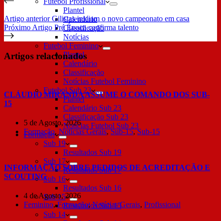
Futebol Profissional
Plantel
Artigo
anterior
Gilistas iniciam o novo campeonato em casa
Calendário
Próximo
Artigo
Pré Época confirma talento
Classificação
Notícias
Futebol Feminino
Plantel
Artigos relacionados
Calendário
Classificação
Notícias Futebol Feminino
Futebol Sub 23
CLÁUDIO MIRANDA ASSUME O COMANDO DOS SUB-
Plantel
15
Calendário Sub 23
Classificação Sub 23
5 de Agosto, 2026
Notícias Futebol Sub 23
Formação
,
Notícias Gerais
,
Sub-15
,
Sub-15
Formação
Sub 19
Resultados Sub 19
Sub 17
INFORMAÇÃO SOBRE PEDIDOS DE ACREDITAÇÃO E
Resultados Sub 17
SCOUTING
Sub 16
Resultados Sub 16
4 de Agosto, 2026
Sub 15
Feminino
,
Formação
,
Notícias Gerais
,
Profissional
Resultados Sub 15
Sub 14