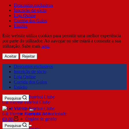
Descontos exclusivos
Inscrição de sócio
Loja Online
Corrida dos Galos
Estádio
Este website utiliza cookies para permitir uma melhor experiência
por parte do utilizador. Ao navegar no site estará a consentir a sua
utilização. Sabe mais
aqui
.
Aceitar
Rejeitar
Descontos exclusivos
Inscrição de sócio
Loja Online
Corrida dos Galos
Estádio
Pesquisar
Gil Vicente Futebol Clube
SDUQ
Gil Vicente Futebol Clube
Contrato de Sociedade
Órgãos de gestão
€
0,00
Clube
Pesquisar