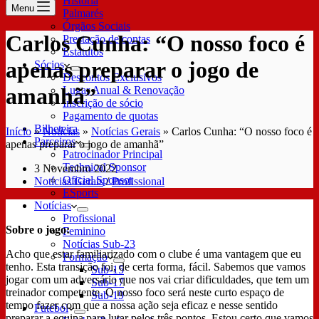
História
Menu
Palmarés
Órgãos Sociais
Carlos Cunha: “O nosso foco é
Prestação de contas
Estatutos
apenas preparar o jogo de
Sócios
Descontos Exclusivos
amanhã”
Lugar Anual & Renovação
Inscrição de sócio
Pagamento de quotas
Bilheteira
Início
»
Notícias
»
Notícias Gerais
»
Carlos Cunha: “O nosso foco é
Parceiros
apenas preparar o jogo de amanhã”
Patrocinador Principal
Technical Sponsor
3 Novembro 2022
Oficial Sponsor
Notícias Gerais
/
Profissional
ESports
Notícias
Profissional
Sobre o jogo:
Feminino
Notícias Sub-23
Acho que estar familiarizado com o clube é uma vantagem que eu
Formação
tenho. Esta transição foi, de certa forma, fácil. Sabemos que vamos
Sub-15
jogar com um adversário que nos vai criar dificuldades, que tem um
Sub-17
treinador competente. O nosso foco será neste curto espaço de
Sub-19
tempo fazer com que a nossa ação seja eficaz e nesse sentido
Futebol
preparar a equipa para lutar pelos três pontos. Estou certo que vamos