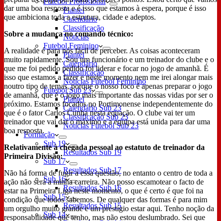
Futebol Profissional
dar uma boa resposta e é isso que estamos à espera, porque é isso
Plantel
que ambiciona toda a estrutura, cidade e adeptos.
Calendário
Classificação
Sobre a mudança no comando técnico:
Notícias
Futebol Feminino
A realidade é para nós fácil de perceber. As coisas aconteceram
Plantel
muito rapidamente. Sou um funcionário e um treinador do clube e o
Calendário
que me foi pedido pedido foi liderar e focar no jogo de amanhã. É
Classificação
isso que estamos a fazer e neste momento nem me irei alongar mais
Notícias Futebol Feminino
noutro tipo de temas, porque o nosso foco é apenas preparar o jogo
Futebol Sub 23
de amanhã, que é o jogo mais importante das nossas vidas por ser o
Plantel
próximo. Estamos focados no Portimonense independentemente do
Calendário Sub 23
que é o fator Carlos Cunha nesta equação. O clube vai ter um
Classificação Sub 23
treinador que vai dar o máximo e a equipa está unida para dar uma
Notícias Futebol Sub 23
boa resposta.
Formação
Sub 19
Relativamente à chegada pessoal ao estatuto de treinador da
Resultados Sub 19
Primeira Divisão:
Sub 17
Resultados Sub 17
Não há forma de fugir a essa questão, no entanto o centro de toda a
Sub 16
ação não será a minha carreira. Não posso escamotear o facto de
Resultados Sub 16
estar na Primeira Liga neste momento, o que é certo é que foi na
Sub 15
condição que todos sabemos. De qualquer das formas é para mim
Resultados Sub 15
um orgulho muito grande e um prestígio estar aqui. Tenho noção da
Sub 14
responsabilidade que tenho, mas não estou deslumbrado. Sei que