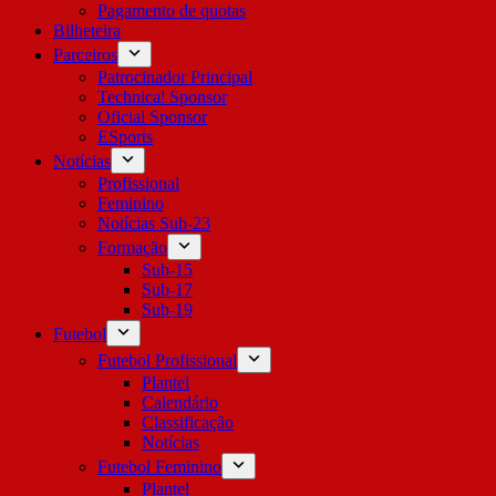
Pagamento de quotas
Bilheteira
Parceiros
Patrocinador Principal
Technical Sponsor
Oficial Sponsor
ESports
Notícias
Profissional
Feminino
Notícias Sub-23
Formação
Sub-15
Sub-17
Sub-19
Futebol
Futebol Profissional
Plantel
Calendário
Classificação
Notícias
Futebol Feminino
Plantel