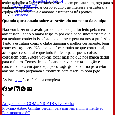
Resultados Sub 14
tenho trabalho a fazer e estamos focados em preparar um jogo para o
Gil Vicente TV
ganhar. O essencial é dar corpo áquilo que interessa à estrutura: a
Loja Online
equipa ser competitiva e amanhã disputar os três pontos.
Contactos
Quando questionado sobre as razões do momento da equipa:
Não vou fazer uma avaliação do trabalho que foi feito pelo meu
antecessor. Tenho o maior respeito por ele e acho sinceramente que
em nenhum contexto isto é aquilo que se espera na nossa profissão.
Tanto a estrutura como o clube queriam o melhor certamente, bem
como os jogadores. Não me vou focar muito no que correu mal,
acho que o essencial é que tudo foi feito para que as coisas
corressem bem. Agora vou-me focar mais no que nos marca daqui
para o futuro. Temos de nos focar em reverter esta situação e
concentrar-nos em que a equipa consiga ganhar ânimo para estar
amanhã muito preparada e motivada para fazer um bom jogo.
Assista
aqui
à conferência completa.
Artigo
anterior
COMUNICADO: Ivo Vieira
Próximo
Artigo
Gilistas perdem pela margem mínima frente ao
Portimonense SC