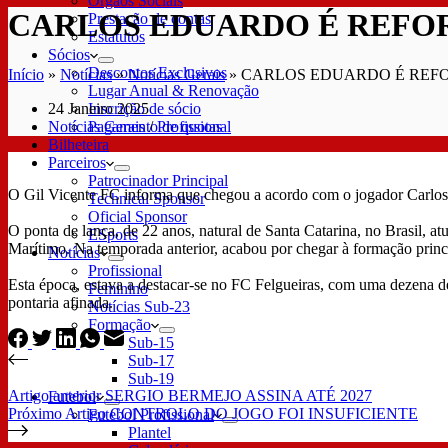
Órgãos Sociais
CARLOS EDUARDO É REFO
Prestação de contas
Estatutos
Sócios
Descontos Exclusivos
Início
»
Notícias
»
Notícias Gerais
»
CARLOS EDUARDO É REF
Lugar Anual & Renovação
24 Janeiro 2025
Inscrição de sócio
Notícias Gerais
/
Profissional
Pagamento de quotas
Bilheteira
Parceiros
Patrocinador Principal
O Gil Vicente FC informa que chegou a acordo com o jogador Carlos E
Technical Sponsor
Oficial Sponsor
O ponta de lança, de 22 anos, natural de Santa Catarina, no Brasil,
ESports
Marítimo. Na temporada anterior, acabou por chegar à formação princ
Notícias
Profissional
Esta época, estava a destacar-se no FC Felgueiras, com uma dezena de
Feminino
pontaria afinada.
Notícias Sub-23
Formação
Sub-15
Sub-17
Sub-19
Artigo
anterior
SERGIO BERMEJO ASSINA ATÉ 2027
Futebol
Próximo
Artigo
CONTROLO DO JOGO FOI INSUFICIENTE
Futebol Profissional
Plantel