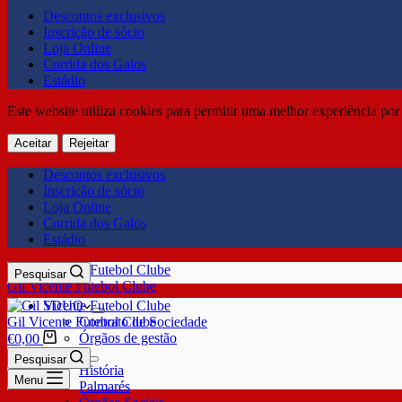
Descontos exclusivos
Inscrição de sócio
Loja Online
Corrida dos Galos
Estádio
Este website utiliza cookies para permitir uma melhor experiência por 
Aceitar
Rejeitar
Descontos exclusivos
Inscrição de sócio
Loja Online
Corrida dos Galos
Estádio
Pesquisar
Gil Vicente Futebol Clube
SDUQ
Gil Vicente Futebol Clube
Contrato de Sociedade
Órgãos de gestão
€
0,00
Clube
Pesquisar
História
Menu
Palmarés