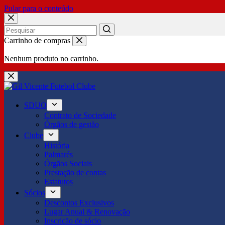
Pular para o conteúdo
No
Carrinho de compras
results
Nenhum produto no carrinho.
SDUQ
Contrato de Sociedade
Órgãos de gestão
Clube
História
Palmarés
Órgãos Sociais
Prestação de contas
Estatutos
Sócios
Descontos Exclusivos
Lugar Anual & Renovação
Inscrição de sócio