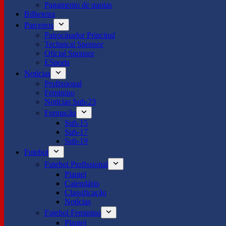
Pagamento de quotas
Bilheteira
Parceiros
Patrocinador Principal
Technical Sponsor
Oficial Sponsor
ESports
Notícias
Profissional
Feminino
Notícias Sub-23
Formação
Sub-15
Sub-17
Sub-19
Futebol
Futebol Profissional
Plantel
Calendário
Classificação
Notícias
Futebol Feminino
Plantel