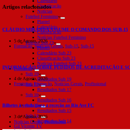
Calendário
Classificação
Artigos relacionados
Notícias
Futebol Feminino
Plantel
Calendário
CLÁUDIO MIRANDA ASSUME O COMANDO DOS SUB-15
Classificação
Notícias Futebol Feminino
5 de Agosto, 2026
Futebol Sub 23
Formação
,
Notícias Gerais
,
Sub-15
,
Sub-15
Plantel
Calendário Sub 23
Classificação Sub 23
Notícias Futebol Sub 23
INFORMAÇÃO SOBRE PEDIDOS DE ACREDITAÇÃO E S
Formação
Sub 19
4 de Agosto, 2026
Resultados Sub 19
Feminino
,
Formação
,
Notícias Gerais
,
Profissional
Sub 17
Resultados Sub 17
Sub 16
Resultados Sub 16
Bilhetes à venda para a receção ao Rio Ave FC
Sub 15
Resultados Sub 15
Sub 14
3 de Agosto, 2026
Resultados Sub 14
Notícias Gerais
,
Profissional
Gil Vicente TV