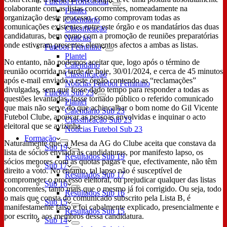
Futebol Profissional
colaborante com as listas concorrentes, nomeadamente na
Plantel
organização deste processo, como comprovam todas as
Calendário
comunicações existentes entre este órgão e os mandatários das duas
Classificação
candidaturas, bem como com a promoção de reuniões preparatórias
Notícias
onde estiveram presentes elementos afectos a ambas as listas.
Futebol Feminino
Plantel
No entanto, não podemos aceitar que, logo após o término de
Calendário
reunião ocorrida na tarde de hoje, 30/01/2024, e cerca de 45 minutos
Classificação
após e-mail enviado a este órgão contendo as “reclamações”
Notícias Futebol Feminino
divulgadas, sem que fosse dado tempo para responder a todas as
Futebol Sub 23
questões levantadas, fosse tornado público o referido comunicado
Plantel
que mais não serve do que achincalhar o bom nome do Gil Vicente
Calendário Sub 23
Futebol Clube, apoucar as pessoas envolvidas e inquinar o acto
Classificação Sub 23
eleitoral que se avizinha.
Notícias Futebol Sub 23
Formação
Naturalmente que, a Mesa da AG do Clube aceita que constava da
Sub 19
lista de sócios enviada às candidaturas, por manifesto lapso, os
Resultados Sub 19
sócios menores com as quotas pagas e que, efectivamente, não têm
Sub 17
direito a voto. No entanto, tal lapso não é susceptível de
Resultados Sub 17
comprometer o processo eleitoral, ou prejudicar qualquer das listas
Sub 16
concorrentes, tanto mais que o mesmo já foi corrigido. Ou seja, todo
Resultados Sub 16
o mais que consta do comunicado subscrito pela Lista B, é
Sub 15
manifestamente falso e foi cabalmente explicado, presencialmente e
Resultados Sub 15
por escrito, aos membros dessa candidatura.
Sub 14