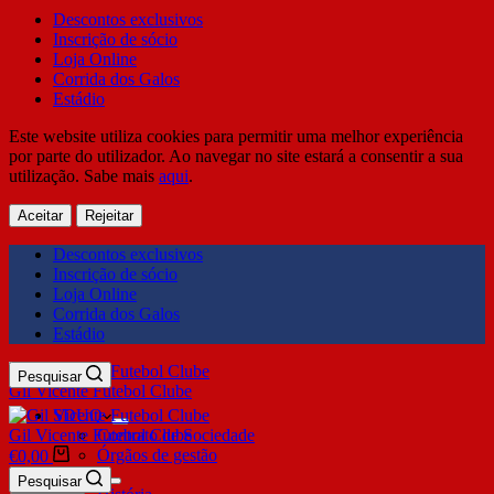
Descontos exclusivos
Inscrição de sócio
Loja Online
Corrida dos Galos
Estádio
Este website utiliza cookies para permitir uma melhor experiência
por parte do utilizador. Ao navegar no site estará a consentir a sua
utilização. Sabe mais
aqui
.
Aceitar
Rejeitar
Descontos exclusivos
Inscrição de sócio
Loja Online
Corrida dos Galos
Estádio
Pesquisar
Gil Vicente Futebol Clube
SDUQ
Gil Vicente Futebol Clube
Contrato de Sociedade
Órgãos de gestão
€
0,00
Clube
Pesquisar