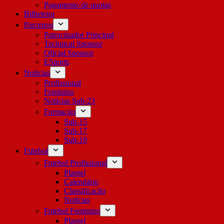
Pagamento de quotas
Bilheteira
Parceiros
Patrocinador Principal
Technical Sponsor
Oficial Sponsor
ESports
Notícias
Profissional
Feminino
Notícias Sub-23
Formação
Sub-15
Sub-17
Sub-19
Futebol
Futebol Profissional
Plantel
Calendário
Classificação
Notícias
Futebol Feminino
Plantel