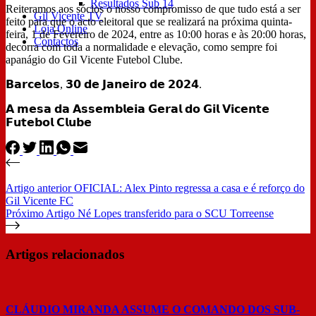
Resultados Sub 14
Reiteramos aos sócios o nosso compromisso de que tudo está a ser
Gil Vicente TV
feito para que o acto eleitoral que se realizará na próxima quinta-
Loja Online
feira, 1 de Fevereiro de 2024, entre as 10:00 horas e às 20:00 horas,
Contactos
decorra com toda a normalidade e elevação, como sempre foi
apanágio do Gil Vicente Futebol Clube.
𝗕𝗮𝗿𝗰𝗲𝗹𝗼𝘀, 𝟯𝟬 𝗱𝗲 𝗝𝗮𝗻𝗲𝗶𝗿𝗼 𝗱𝗲 𝟮𝟬𝟮𝟰.
𝗔 𝗺𝗲𝘀𝗮 𝗱𝗮 𝗔𝘀𝘀𝗲𝗺𝗯𝗹𝗲𝗶𝗮 𝗚𝗲𝗿𝗮𝗹 𝗱𝗼 𝗚𝗶𝗹 𝗩𝗶𝗰𝗲𝗻𝘁𝗲
𝗙𝘂𝘁𝗲𝗯𝗼𝗹 𝗖𝗹𝘂𝗯𝗲
Artigo
anterior
OFICIAL: Alex Pinto regressa a casa e é reforço do
Gil Vicente FC
Próximo
Artigo
Né Lopes transferido para o SCU Torreense
Artigos relacionados
CLÁUDIO MIRANDA ASSUME O COMANDO DOS SUB-