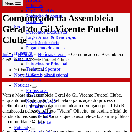
História
Menu
Palmarés
Órgãos Sociais
Comunicado da Assembleia
Prestação de contas
Estatutos
Geral do Gil Vicente Futebol
Sócios
Descontos Exclusivos
Clube
Lugar Anual & Renovação
Inscrição de sócio
Pagamento de quotas
Bilheteira
Início
»
Notícias
»
Notícias Gerais
»
Comunicado da Assembleia
Parceiros
Geral do Gil Vicente Futebol Clube
Patrocinador Principal
Technical Sponsor
30 Janeiro 2024
Oficial Sponsor
Notícias Gerais
/
Profissional
ESports
Notícias
Profissional
Vem a Mesa da Assembleia Geral do Gil Vicente Futebol Clube,
Feminino
enquanto entidade responsável pela organização do processo
Notícias Sub-23
eleitoral do Clube, lamentar o comunicado divulgado pela Lista B,
Formação
encabeçada pelo sócio Hugo “Vieira” Oliveira, na página oficial do
Sub-15
candidato nas suas redes sociais, que causou elevado alarme público
Sub-17
na comunidade Gilista.
Sub-19
Futebol
Com efeito, a Mesa da AG
sempre teve uma postura absolutamente