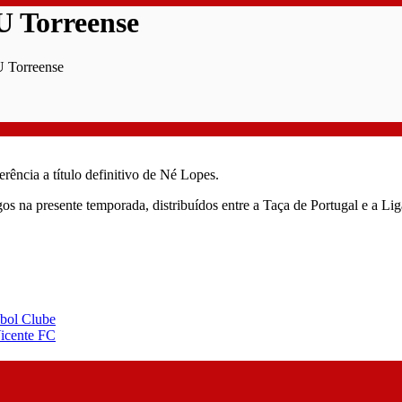
U Torreense
U Torreense
ência a título definitivo de Né Lopes.
gos na presente temporada, distribuídos entre a Taça de Portugal e a Lig
ebol Clube
Vicente FC