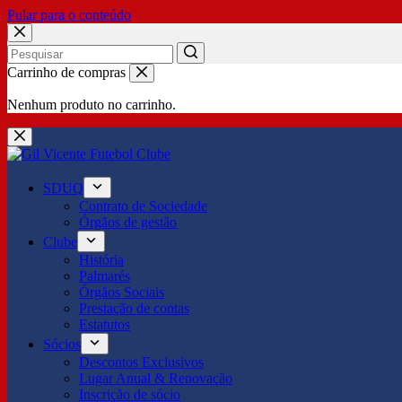
Pular para o conteúdo
No
Carrinho de compras
results
Nenhum produto no carrinho.
SDUQ
Contrato de Sociedade
Órgãos de gestão
Clube
História
Palmarés
Órgãos Sociais
Prestação de contas
Estatutos
Sócios
Descontos Exclusivos
Lugar Anual & Renovação
Inscrição de sócio