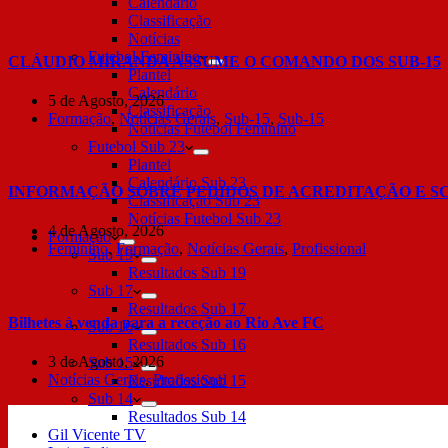
Calendário
Classificação
Notícias
Futebol Feminino
CLÁUDIO MIRANDA ASSUME O COMANDO DOS SUB-15
Plantel
Calendário
5 de Agosto, 2026
Classificação
Formação
,
Notícias Gerais
,
Sub-15
,
Sub-15
Notícias Futebol Feminino
Futebol Sub 23
Plantel
Calendário Sub 23
INFORMAÇÃO SOBRE PEDIDOS DE ACREDITAÇÃO E S
Classificação Sub 23
Notícias Futebol Sub 23
4 de Agosto, 2026
Formação
Feminino
,
Formação
,
Notícias Gerais
,
Profissional
Sub 19
Resultados Sub 19
Sub 17
Resultados Sub 17
Bilhetes à venda para a receção ao Rio Ave FC
Sub 16
Resultados Sub 16
3 de Agosto, 2026
Sub 15
Notícias Gerais
,
Profissional
Resultados Sub 15
Sub 14
Resultados Sub 14
Gil Vicente TV