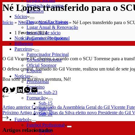
Órgãos Sociais
Né Lopes transferido para o SC
Prestação de contas
Estatutos
Sócios
Descontos Exclusivos
Início
»
Notícias
»
Notícias Gerais
»
Né Lopes transferido para o SC
Lugar Anual & Renovação
1 Fevereiro 2024
Inscrição de sócio
Notícias Gerais
/
Profissional
Pagamento de quotas
Bilheteira
Parceiros
Patrocinador Principal
O Gil Vicente FC chegou a acordo com o SCU Torrense para a transfer
Technical Sponsor
Oficial Sponsor
O defesa central, formado no Gil Vicente, realizou um total de sete jo
ESports
Notícias
Boa sorte na tua nova aventura, Né!
Profissional
Feminino
Notícias Sub-23
Formação
Sub-15
Artigo
anterior
Comunicado da Assembleia Geral do Gil Vicente Fut
Sub-17
Próximo
Artigo
Avelino Dias da Silva eleito novo Presidente do Gil 
Sub-19
Futebol
Futebol Profissional
Artigos relacionados
Plantel