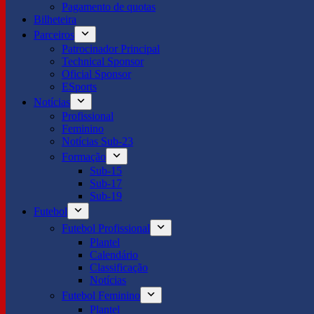
Pagamento de quotas
Bilheteira
Parceiros
Patrocinador Principal
Technical Sponsor
Oficial Sponsor
ESports
Notícias
Profissional
Feminino
Notícias Sub-23
Formação
Sub-15
Sub-17
Sub-19
Futebol
Futebol Profissional
Plantel
Calendário
Classificação
Notícias
Futebol Feminino
Plantel