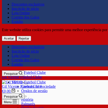
Descontos exclusivos
Inscrição de sócio
Loja Online
Corrida dos Galos
Estádio
Este website utiliza cookies para permitir uma melhor experiência por 
Aceitar
Rejeitar
Descontos exclusivos
Inscrição de sócio
Loja Online
Corrida dos Galos
Estádio
Pesquisar
Gil Vicente Futebol Clube
SDUQ
Gil Vicente Futebol Clube
Contrato de Sociedade
Órgãos de gestão
€
0,00
Clube
Pesquisar
História
Menu
Palmarés