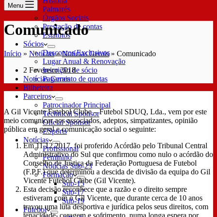
História
Menu
Palmarés
Órgãos Sociais
Comunicado
Prestação de contas
Estatutos
Sócios
Descontos Exclusivos
Início
»
Notícias
»
Notícias Gerais
»
Comunicado
Lugar Anual & Renovação
2 Fevereiro 2018
Inscrição de sócio
Notícias Gerais
Pagamento de quotas
Bilheteira
Parceiros
Patrocinador Principal
A Gil Vicente Futebol Clube – Futebol SDUQ, Lda., vem por este
Technical Sponsor
meio comunicar aos associados, adeptos, simpatizantes, opinião
Oficial Sponsor
pública em geral e comunicação social o seguinte:
ESports
Notícias
Em 11.12.2017. foi proferido Acórdão pelo Tribunal Central
Profissional
Administrativo do Sul que confirmou como nulo o acórdão do
Feminino
Conselho de Justiça da Federação Portuguesa de Futebol
Notícias Sub-23
(F.P.F.) que determinou a descida de divisão da equipa do Gil
Formação
Vicente Futebol Clube (Gil Vicente).
Sub-15
Esta decisão reconhece que a razão e o direito sempre
Sub-17
estiveram com o Gil Vicente, que durante cerca de 10 anos
Sub-19
travou uma luta desportiva e jurídica pelos seus direitos, com
Futebol
tenacidade, coragem e sofrimento, numa longa espera por