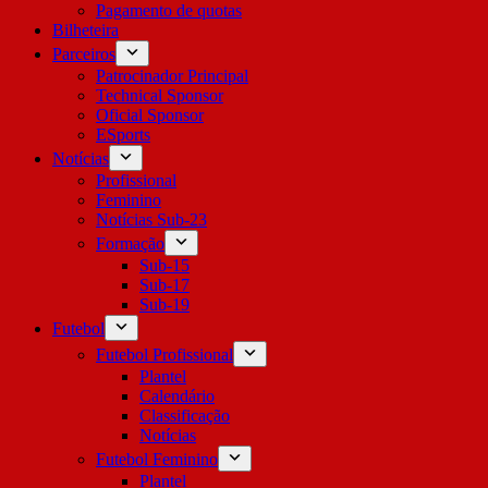
Pagamento de quotas
Bilheteira
Parceiros
Patrocinador Principal
Technical Sponsor
Oficial Sponsor
ESports
Notícias
Profissional
Feminino
Notícias Sub-23
Formação
Sub-15
Sub-17
Sub-19
Futebol
Futebol Profissional
Plantel
Calendário
Classificação
Notícias
Futebol Feminino
Plantel