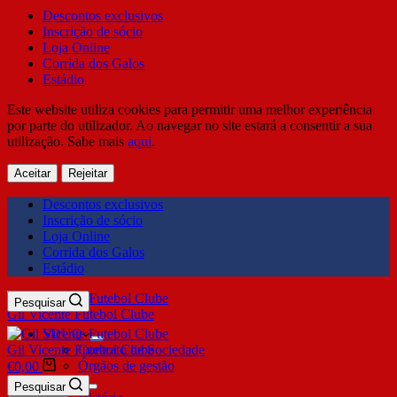
Descontos exclusivos
Inscrição de sócio
Loja Online
Corrida dos Galos
Estádio
Este website utiliza cookies para permitir uma melhor experiência
por parte do utilizador. Ao navegar no site estará a consentir a sua
utilização. Sabe mais
aqui
.
Aceitar
Rejeitar
Descontos exclusivos
Inscrição de sócio
Loja Online
Corrida dos Galos
Estádio
Pesquisar
Gil Vicente Futebol Clube
SDUQ
Gil Vicente Futebol Clube
Contrato de Sociedade
Órgãos de gestão
€
0,00
Clube
Pesquisar