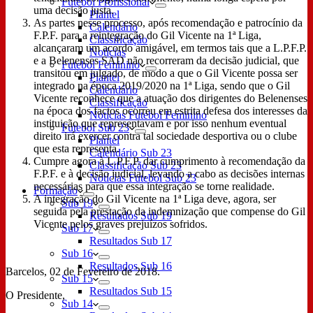
Futebol Profissional
uma decisão justa.
Plantel
As partes nesse processo, após recomendação e patrocínio da
Calendário
F.P.F. para a reintegração do Gil Vicente na 1ª Liga,
Classificação
alcançaram um acordo amigável, em termos tais que a L.P.F.P.
Notícias
e a Belenenses SAD não recorreram da decisão judicial, que
Futebol Feminino
transitou em julgado, de modo a que o Gil Vicente possa ser
Plantel
integrado na época 2019/2020 na 1ª Liga, sendo que o Gil
Calendário
Vicente reconhece que a atuação dos dirigentes do Belenenses
Classificação
na época dos factos ocorreu em estrita defesa dos interesses da
Notícias Futebol Feminino
instituição que representavam e por isso nenhum eventual
Futebol Sub 23
direito irá exercer contra tal sociedade desportiva ou o clube
Plantel
que esta representa.
Calendário Sub 23
Cumpre agora à L.P.F.P. dar cumprimento à recomendação da
Classificação Sub 23
F.P.F. e à decisão judicial, levando a cabo as decisões internas
Notícias Futebol Sub 23
necessárias para que essa integração se torne realidade.
Formação
A integração do Gil Vicente na 1ª Liga deve, agora, ser
Sub 19
seguida pela prestação da indemnização que compense do Gil
Resultados Sub 19
Vicente pelos graves prejuízos sofridos.
Sub 17
Resultados Sub 17
Sub 16
Resultados Sub 16
Barcelos, 02 de Fevereiro de 2018.
Sub 15
Resultados Sub 15
O Presidente,
Sub 14