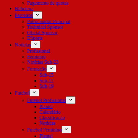
Pagamento de quotas
Bilheteira
Parceiros
Patrocinador Principal
Technical Sponsor
Oficial Sponsor
ESports
Notícias
Profissional
Feminino
Notícias Sub-23
Formação
Sub-15
Sub-17
Sub-19
Futebol
Futebol Profissional
Plantel
Calendário
Classificação
Notícias
Futebol Feminino
Plantel