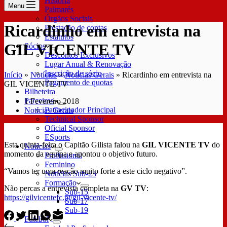
História
Menu
Palmarés
Órgãos Sociais
Ricardinho em entrevista na
Prestação de contas
Estatutos
GIL VICENTE TV
Sócios
Descontos Exclusivos
Lugar Anual & Renovação
Inscrição de sócio
Início
»
Notícias
»
Notícias Gerais
»
Ricardinho em entrevista na
Pagamento de quotas
GIL VICENTE TV
Bilheteira
Parceiros
1 Fevereiro 2018
Patrocinador Principal
Notícias Gerais
Technical Sponsor
Oficial Sponsor
ESports
Esta quinta-feira o Capitão Gilista falou na
GIL VICENTE TV
do
Notícias
momento da equipa e apontou o objetivo futuro.
Profissional
Feminino
“Vamos ter uma reação muito forte a este ciclo negativo”.
Notícias Sub-23
Formação
Não percas a entrevista completa na
GV TV
:
Sub-15
https://gilvicentefc.pt/gil-vicente-tv/
Sub-17
Sub-19
Futebol