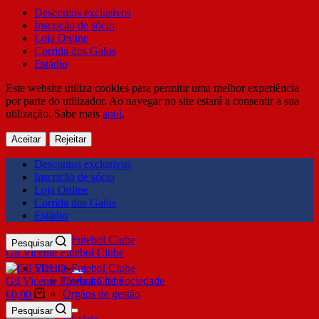
Descontos exclusivos
Inscrição de sócio
Loja Online
Corrida dos Galos
Estádio
Este website utiliza cookies para permitir uma melhor experiência
por parte do utilizador. Ao navegar no site estará a consentir a sua
utilização. Sabe mais
aqui
.
Aceitar
Rejeitar
Descontos exclusivos
Inscrição de sócio
Loja Online
Corrida dos Galos
Estádio
Pesquisar
Gil Vicente Futebol Clube
SDUQ
Gil Vicente Futebol Clube
Contrato de Sociedade
Órgãos de gestão
€
0,00
Clube
Pesquisar