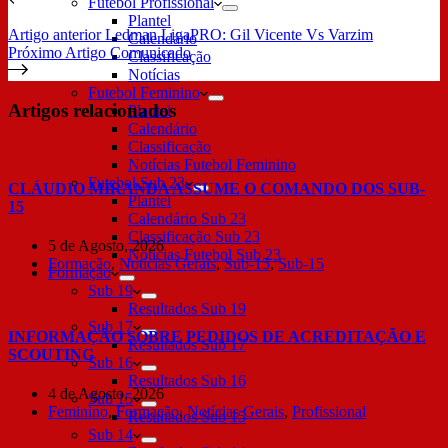
Futebol Profissional
Plantel
Artigo
anterior
Ledman LigaPRO: Gil Vicente Vs Varzim
Calendário
Próximo
Artigo
Comunicado
Classificação
Notícias
Futebol Feminino
Artigos relacionados
Plantel
Calendário
Classificação
Notícias Futebol Feminino
Futebol Sub 23
CLÁUDIO MIRANDA ASSUME O COMANDO DOS SUB-
Plantel
15
Calendário Sub 23
Classificação Sub 23
5 de Agosto, 2026
Notícias Futebol Sub 23
Formação
,
Notícias Gerais
,
Sub-15
,
Sub-15
Formação
Sub 19
Resultados Sub 19
Sub 17
INFORMAÇÃO SOBRE PEDIDOS DE ACREDITAÇÃO E
Resultados Sub 17
SCOUTING
Sub 16
Resultados Sub 16
4 de Agosto, 2026
Sub 15
Feminino
,
Formação
,
Notícias Gerais
,
Profissional
Resultados Sub 15
Sub 14