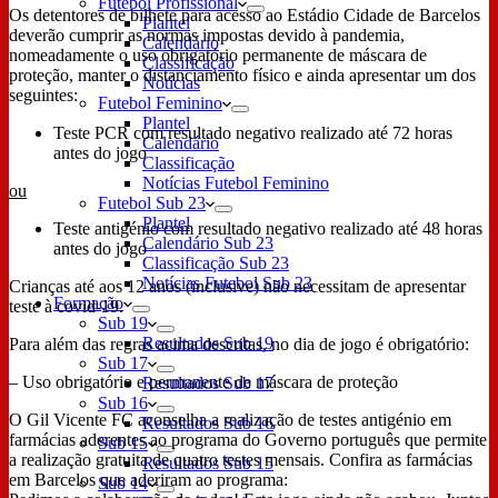
Futebol Profissional
Os detentores de bilhete para acesso ao Estádio Cidade de Barcelos
Plantel
deverão cumprir as normas impostas devido à pandemia,
Calendário
nomeadamente o uso obrigatório permanente de máscara de
Classificação
proteção, manter o distanciamento físico e ainda apresentar um dos
Notícias
seguintes:
Futebol Feminino
Plantel
Teste PCR com resultado negativo realizado até 72 horas
Calendário
antes do jogo
Classificação
Notícias Futebol Feminino
ou
Futebol Sub 23
Plantel
Teste antigénio com resultado negativo realizado até 48 horas
Calendário Sub 23
antes do jogo
Classificação Sub 23
Notícias Futebol Sub 23
Crianças até aos 12 anos (inclusive) não necessitam de apresentar
Formação
teste à covid-19.
Sub 19
Resultados Sub 19
Para além das regras acima descritas, no dia de jogo é obrigatório:
Sub 17
– Uso obrigatório e permanente de máscara de proteção
Resultados Sub 17
Sub 16
O Gil Vicente FC aconselha a realização de testes antigénio em
Resultados Sub 16
farmácias aderentes ao programa do Governo português que permite
Sub 15
a realização gratuita de quatro testes mensais. Confira as farmácias
Resultados Sub 15
em Barcelos que aderiram ao programa:
Sub 14