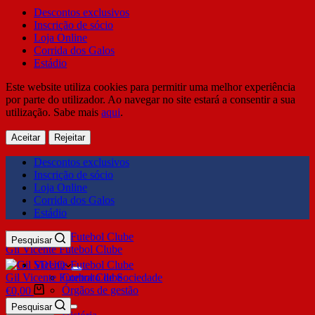
Descontos exclusivos
Inscrição de sócio
Loja Online
Corrida dos Galos
Estádio
Este website utiliza cookies para permitir uma melhor experiência
por parte do utilizador. Ao navegar no site estará a consentir a sua
utilização. Sabe mais
aqui
.
Aceitar
Rejeitar
Descontos exclusivos
Inscrição de sócio
Loja Online
Corrida dos Galos
Estádio
Pesquisar
Gil Vicente Futebol Clube
SDUQ
Gil Vicente Futebol Clube
Contrato de Sociedade
Órgãos de gestão
€
0,00
Clube
Pesquisar