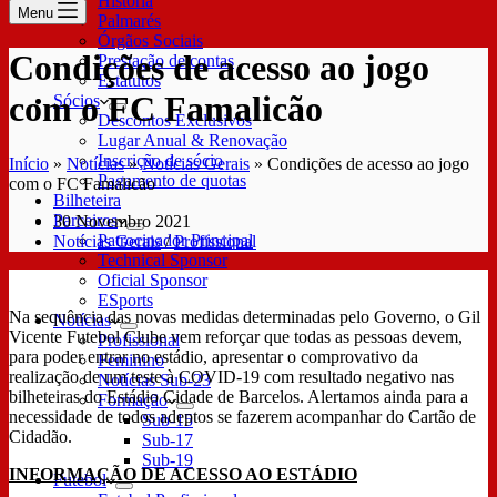
História
Menu
Palmarés
Órgãos Sociais
Condições de acesso ao jogo
Prestação de contas
Estatutos
com o FC Famalicão
Sócios
Descontos Exclusivos
Lugar Anual & Renovação
Inscrição de sócio
Início
»
Notícias
»
Notícias Gerais
»
Condições de acesso ao jogo
Pagamento de quotas
com o FC Famalicão
Bilheteira
Parceiros
30 Novembro 2021
Patrocinador Principal
Notícias Gerais
/
Profissional
Technical Sponsor
Oficial Sponsor
ESports
Na sequência das novas medidas determinadas pelo Governo, o Gil
Notícias
Vicente Futebol Clube vem reforçar que todas as pessoas devem,
Profissional
para poder entrar no estádio, apresentar o comprovativo da
Feminino
realização de um teste à COVID-19 com resultado negativo nas
Notícias Sub-23
bilheteiras do Estádio Cidade de Barcelos. Alertamos ainda para a
Formação
necessidade de todos adeptos se fazerem acompanhar do Cartão de
Sub-15
Cidadão.
Sub-17
Sub-19
INFORMAÇÃO DE ACESSO AO ESTÁDIO
Futebol