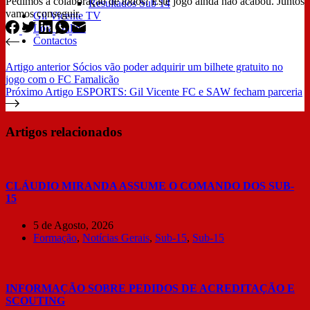
Pedimos a colaboração de todos! Este jogo ainda não acabou. Juntos
Resultados Sub 14
vamos conseguir.
Gil Vicente TV
Loja Online
Contactos
Artigo
anterior
Sócios vão poder adquirir um bilhete gratuito no
jogo com o FC Famalicão
Próximo
Artigo
ESPORTS: Gil Vicente FC e SAW fecham parceria
Artigos relacionados
CLÁUDIO MIRANDA ASSUME O COMANDO DOS SUB-
15
5 de Agosto, 2026
Formação
,
Notícias Gerais
,
Sub-15
,
Sub-15
INFORMAÇÃO SOBRE PEDIDOS DE ACREDITAÇÃO E
SCOUTING