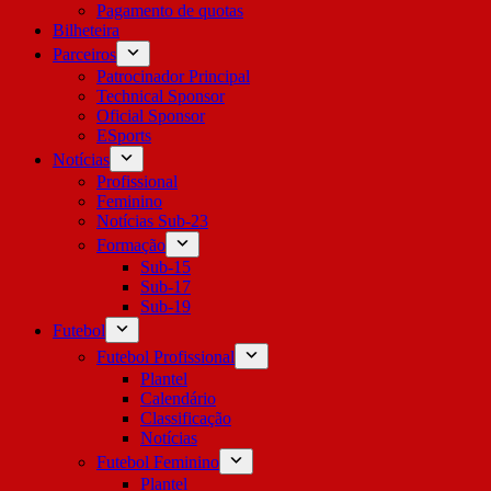
Pagamento de quotas
Bilheteira
Parceiros
Patrocinador Principal
Technical Sponsor
Oficial Sponsor
ESports
Notícias
Profissional
Feminino
Notícias Sub-23
Formação
Sub-15
Sub-17
Sub-19
Futebol
Futebol Profissional
Plantel
Calendário
Classificação
Notícias
Futebol Feminino
Plantel