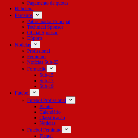
Pagamento de quotas
Bilheteira
Parceiros
Patrocinador Principal
Technical Sponsor
Oficial Sponsor
ESports
Notícias
Profissional
Feminino
Notícias Sub-23
Formação
Sub-15
Sub-17
Sub-19
Futebol
Futebol Profissional
Plantel
Calendário
Classificação
Notícias
Futebol Feminino
Plantel