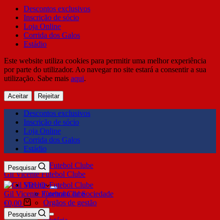
Descontos exclusivos
Inscrição de sócio
Loja Online
Corrida dos Galos
Estádio
Este website utiliza cookies para permitir uma melhor experiência
por parte do utilizador. Ao navegar no site estará a consentir a sua
utilização. Sabe mais
aqui
.
Aceitar
Rejeitar
Descontos exclusivos
Inscrição de sócio
Loja Online
Corrida dos Galos
Estádio
Pesquisar
Gil Vicente Futebol Clube
SDUQ
Gil Vicente Futebol Clube
Contrato de Sociedade
Órgãos de gestão
€
0,00
Clube
Pesquisar