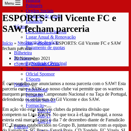
História
Menu
Palmarés
Órgãos Sociais
ESPORTS: Gil Vicente FC e
Prestação de contas
Estatutos
SAW fecham parceria
Sócios
Descontos Exclusivos
Lugar Anual & Renovação
Inscrição de sócio
Início
»
Notícias
»
eSports
»
ESPORTS: Gil Vicente FC e SAW
Pagamento de quotas
fecham parceria
Bilheteira
Parceiros
30 Novembro 2021
Patrocinador Principal
eSports
/
Notícias Gerais
Technical Sponsor
Oficial Sponsor
ESports
É com orgulho que anunciamos a nossa parceria com o SAW! Esta
Notícias
parceria entre a SAW e o nosso clube vai permitir que os warriors
Profissional
marquem presença no Campeonato Nacional e na Taça de Portugal,
Feminino
defendendo os emblemas do Gil Vicente e dos SAW.
Notícias Sub-23
Formação
Em ação vão estar todos os clubes da primeira divisão que
Sub-15
competem na Liga BWIN. No que toca à eLiga Portugal, a nossa
Sub-17
estreia está marcada para o dia 7 de dezembro diante de Famalicão
Sub-19
FC. Estamos estabelecidos no Grupo B, juntamente com as equipas
Futebol
do Famalicão, SC Braga, Estoril Praia, CD Tondela, FC Vizela, SL