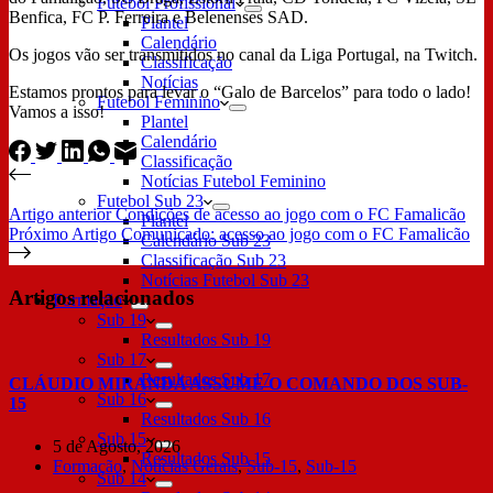
Futebol Profissional
Benfica, FC P. Ferreira e Belenenses SAD.
Plantel
Calendário
Os jogos vão ser transmitidos no canal da Liga Portugal, na Twitch.
Classificação
Notícias
Estamos prontos para levar o “Galo de Barcelos” para todo o lado!
Futebol Feminino
Vamos a isso!
Plantel
Calendário
Classificação
Notícias Futebol Feminino
Futebol Sub 23
Artigo
anterior
Condições de acesso ao jogo com o FC Famalicão
Plantel
Próximo
Artigo
Comunicado: acesso ao jogo com o FC Famalicão
Calendário Sub 23
Classificação Sub 23
Notícias Futebol Sub 23
Artigos relacionados
Formação
Sub 19
Resultados Sub 19
Sub 17
Resultados Sub 17
CLÁUDIO MIRANDA ASSUME O COMANDO DOS SUB-
Sub 16
15
Resultados Sub 16
Sub 15
5 de Agosto, 2026
Resultados Sub 15
Formação
,
Notícias Gerais
,
Sub-15
,
Sub-15
Sub 14