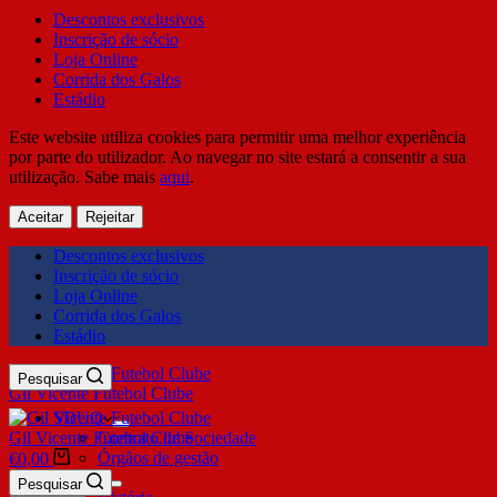
Descontos exclusivos
Inscrição de sócio
Loja Online
Corrida dos Galos
Estádio
Este website utiliza cookies para permitir uma melhor experiência
por parte do utilizador. Ao navegar no site estará a consentir a sua
utilização. Sabe mais
aqui
.
Aceitar
Rejeitar
Descontos exclusivos
Inscrição de sócio
Loja Online
Corrida dos Galos
Estádio
Pesquisar
Gil Vicente Futebol Clube
SDUQ
Gil Vicente Futebol Clube
Contrato de Sociedade
Órgãos de gestão
€
0,00
Clube
Pesquisar