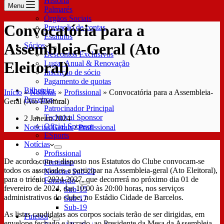
História
Menu
Palmarés
Órgãos Sociais
Convocatória para a
Prestação de contas
Estatutos
Assembleia-Geral (Ato
Sócios
Descontos Exclusivos
Eleitoral)
Lugar Anual & Renovação
Inscrição de sócio
Pagamento de quotas
Bilheteira
Início
»
Notícias
»
Profissional
»
Convocatória para a Assembleia-
Parceiros
Geral (Ato Eleitoral)
Patrocinador Principal
Technical Sponsor
2 Janeiro 2024
Oficial Sponsor
Notícias Gerais
/
Profissional
ESports
Notícias
Profissional
De acordo com o disposto nos Estatutos do Clube convocam-se
Feminino
todos os associados a participar na Assembleia-geral (Ato Eleitoral),
Notícias Sub-23
para o triénio 2024-2027, que decorrerá no próximo dia 01 de
Formação
fevereiro de 2024, das 10:00 às 20:00 horas, nos serviços
Sub-15
administrativos do clube, no Estádio Cidade de Barcelos.
Sub-17
Sub-19
As listas candidatas aos corpos sociais terão de ser dirigidas, em
Futebol
envelope fechado e lacrado, ao Presidente da Mesa da Assembleia