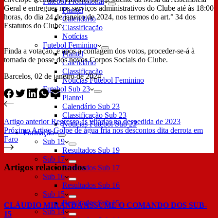
Futebol Profissional
Geral e entregues nos serviços administrativos do Clube até às 18:00
Plantel
horas, do dia 24 de janeiro de 2024, nos termos do art.° 34 dos
Calendário
Estatutos do Clube.
Classificação
Notícias
Futebol Feminino
Finda a votação, e após a contagem dos votos, proceder-se-á à
Plantel
tomada de posse dos novos Corpos Sociais do Clube.
Calendário
Classificação
Barcelos, 02 de janeiro de 2024
Notícias Futebol Feminino
Futebol Sub 23
Plantel
Calendário Sub 23
Classificação Sub 23
Artigo
anterior
Regresso às vitórias na despedida de 2023
Notícias Futebol Sub 23
Próximo
Artigo
Golpe de água fria nos descontos dita derrota em
Formação
Faro
Sub 19
Resultados Sub 19
Sub 17
Artigos relacionados
Resultados Sub 17
Sub 16
Resultados Sub 16
Sub 15
Resultados Sub 15
CLÁUDIO MIRANDA ASSUME O COMANDO DOS SUB-
Sub 14
15