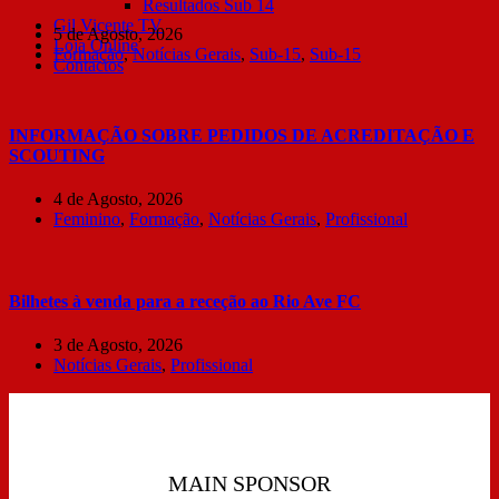
Resultados Sub 14
Gil Vicente TV
5 de Agosto, 2026
Loja Online
Formação
,
Notícias Gerais
,
Sub-15
,
Sub-15
Contactos
INFORMAÇÃO SOBRE PEDIDOS DE ACREDITAÇÃO E
SCOUTING
4 de Agosto, 2026
Feminino
,
Formação
,
Notícias Gerais
,
Profissional
Bilhetes à venda para a receção ao Rio Ave FC
3 de Agosto, 2026
Notícias Gerais
,
Profissional
MAIN SPONSOR