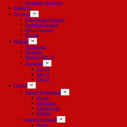
Pagamento de quotas
Bilheteira
Parceiros
Patrocinador Principal
Technical Sponsor
Oficial Sponsor
ESports
Notícias
Profissional
Feminino
Notícias Sub-23
Formação
Sub-15
Sub-17
Sub-19
Futebol
Futebol Profissional
Plantel
Calendário
Classificação
Notícias
Futebol Feminino
Plantel