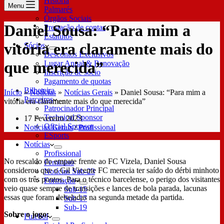
História
Menu
Palmarés
Órgãos Sociais
Daniel Sousa: “Para mim a
Prestação de contas
Estatutos
vitória era claramente mais do
Sócios
Descontos Exclusivos
que merecida”
Lugar Anual & Renovação
Inscrição de sócio
Pagamento de quotas
Bilheteira
Início
»
Notícias
»
Notícias Gerais
»
Daniel Sousa: “Para mim a
Parceiros
vitória era claramente mais do que merecida”
Patrocinador Principal
Technical Sponsor
17 Fevereiro 2023
Oficial Sponsor
Notícias Gerais
/
Profissional
ESports
Notícias
Profissional
No rescaldo do empate frente ao FC Vizela, Daniel Sousa
Feminino
considerou que o Gil Vicente FC merecia ter saído do dérbi minhoto
Notícias Sub-23
com os três pontos. Para o técnico barcelense, o perigo dos visitantes
Formação
veio quase sempre de transições e lances de bola parada, lacunas
Sub-15
essas que foram debeladas na segunda metade da partida.
Sub-17
Sub-19
Sobre o jogo:
Futebol