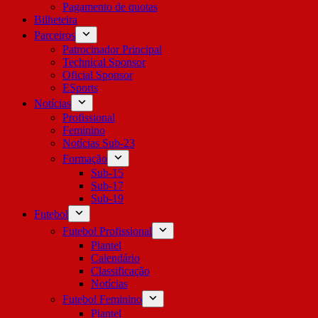
Pagamento de quotas
Bilheteira
Parceiros
Patrocinador Principal
Technical Sponsor
Oficial Sponsor
ESports
Notícias
Profissional
Feminino
Notícias Sub-23
Formação
Sub-15
Sub-17
Sub-19
Futebol
Futebol Profissional
Plantel
Calendário
Classificação
Notícias
Futebol Feminino
Plantel