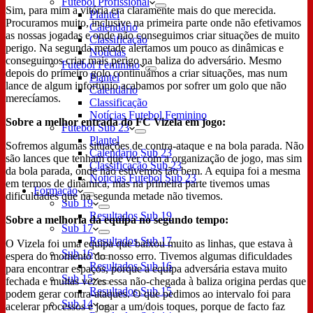
Futebol Profissional
Sim, para mim a vitória era claramente mais do que merecida.
Plantel
Procuramos muito, inclusive na primeira parte onde não efetivamos
Calendário
as nossas jogadas e onde não conseguimos criar situações de muito
Classificação
perigo. Na segunda metade alertamos um pouco as dinâmicas e
Notícias
conseguimos criar mais perigo na baliza do adversário. Mesmo
Futebol Feminino
depois do primeiro golo continuámos a criar situações, mas num
Plantel
lance de algum infortúnio acabamos por sofrer um golo que não
Calendário
merecíamos.
Classificação
Notícias Futebol Feminino
Sobre a melhor entrada do FC Vizela em jogo:
Futebol Sub 23
Plantel
Sofremos algumas situações de contra-ataque e na bola parada. Não
Calendário Sub 23
são lances que tenham que ver com a organização de jogo, mas sim
Classificação Sub 23
da bola parada, onde não estivemos tão bem. A equipa foi a mesma
Notícias Futebol Sub 23
em termos de dinâmica, mas na primeira parte tivemos umas
Formação
dificuldades que na segunda metade não tivemos.
Sub 19
Resultados Sub 19
Sobre a melhoria da equipa no segundo tempo:
Sub 17
Resultados Sub 17
O Vizela foi uma equipa que baixou muito as linhas, que estava à
Sub 16
espera do momento do nosso erro. Tivemos algumas dificuldades
Resultados Sub 16
para encontrar espaços, porque a equipa adversária estava muito
Sub 15
fechada e muitas vezes essa não-chegada à baliza origina perdas que
Resultados Sub 15
podem gerar contra-ataques. O que pedimos ao intervalo foi para
Sub 14
acelerar processos e jogar a um/dois toques, porque de facto faz