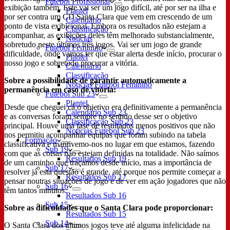
Futebol Profissional
exibição também. Este vai ser um jogo difícil, até por ser na ilha e
Plantel
por ser contra um CD Santa Clara que vem em crescendo de um
Calendário
ponto de vista exibicional. Embora os resultados não estejam a
Classificação
acompanhar, as exibições deles têm melhorado substancialmente,
Notícias
sobretudo neste últimos três jogos. Vai ser um jogo de grande
Futebol Feminino
dificuldade, onde vamos ter que estar alerta desde início, procurar o
Plantel
nosso jogo e sobretudo procurar a vitória.
Calendário
Classificação
Sobre a possibilidade de garantir automaticamente a
Notícias Futebol Feminino
permanência em caso de vitória:
Futebol Sub 23
Plantel
Desde que cheguei cá o objetivo era definitivamente a permanência
Calendário Sub 23
e as conversas foram sempre no sentido desse ser o objetivo
Classificação Sub 23
principal. Houve uma fase de resultados menos positivos que não
Notícias Futebol Sub 23
nos permitiu acompanhar equipas que foram subindo na tabela
Formação
classificativa e mantivemo-nos no lugar em que estamos, fazendo
Sub 19
com que as coisas não estejam definidas na totalidade. Não saímos
Resultados Sub 19
de um caminho que traçamos desde início, mas a importância de
Sub 17
resolver já esta questão é grande, até porque nos permite começar a
Resultados Sub 17
pensar noutras situações de jogo e de ver em ação jogadores que não
Sub 16
têm tantos minutos.
Resultados Sub 16
Sub 15
Sobre as dificuldades que o Santa Clara pode proporcionar:
Resultados Sub 15
Sub 14
O Santa Clara dos últimos jogos teve até alguma infelicidade na