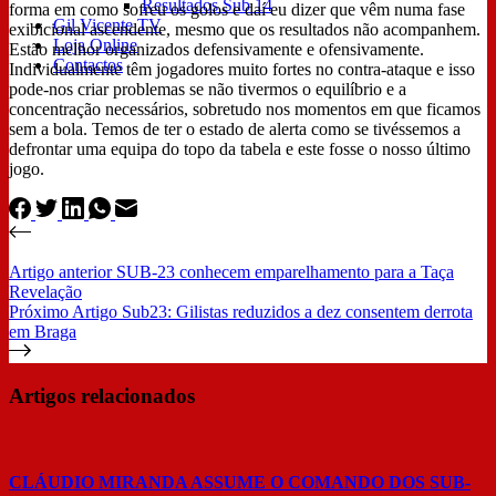
Resultados Sub 14
forma em como sofreu os golos e daí eu dizer que vêm numa fase
Gil Vicente TV
exibicional ascendente, mesmo que os resultados não acompanhem.
Loja Online
Estão melhor organizados defensivamente e ofensivamente.
Contactos
Individualmente têm jogadores muito fortes no contra-ataque e isso
pode-nos criar problemas se não tivermos o equilíbrio e a
concentração necessários, sobretudo nos momentos em que ficamos
sem a bola. Temos de ter o estado de alerta como se tivéssemos a
defrontar uma equipa do topo da tabela e este fosse o nosso último
jogo.
Artigo
anterior
SUB-23 conhecem emparelhamento para a Taça
Revelação
Próximo
Artigo
Sub23: Gilistas reduzidos a dez consentem derrota
em Braga
Artigos relacionados
CLÁUDIO MIRANDA ASSUME O COMANDO DOS SUB-