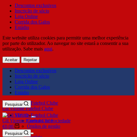
Descontos exclusivos
Inscrição de sócio
Loja Online
Corrida dos Galos
Estádio
Este website utiliza cookies para permitir uma melhor experiência
por parte do utilizador. Ao navegar no site estará a consentir a sua
utilização. Sabe mais
aqui
.
Aceitar
Rejeitar
Descontos exclusivos
Inscrição de sócio
Loja Online
Corrida dos Galos
Estádio
Pesquisar
Gil Vicente Futebol Clube
SDUQ
Gil Vicente Futebol Clube
Contrato de Sociedade
Órgãos de gestão
€
0,00
Clube
Pesquisar