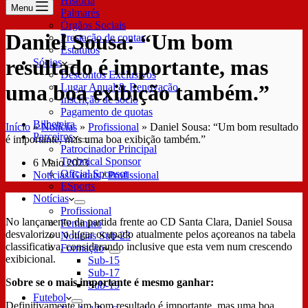
História
Menu
Palmarés
Órgãos Sociais
Daniel Sousa: “Um bom
Prestação de contas
Estatutos
resultado é importante, mas
Sócios
Descontos Exclusivos
uma boa exibição também.”
Lugar Anual & Renovação
Inscrição de sócio
Pagamento de quotas
Bilheteira
Início
»
Notícias
»
Profissional
»
Daniel Sousa: “Um bom resultado
Parceiros
é importante, mas uma boa exibição também.”
Patrocinador Principal
Technical Sponsor
6 Maio 2023
Oficial Sponsor
Notícias Gerais
/
Profissional
ESports
Notícias
Profissional
No lançamento da partida frente ao CD Santa Clara, Daniel Sousa
Feminino
desvalorizou o lugar ocupado atualmente pelos açoreanos na tabela
Notícias Sub-23
classificativa, considerando inclusive que esta vem num crescendo
Formação
exibicional.
Sub-15
Sub-17
S
obre se o mais importante é mesmo ganhar:
Sub-19
Futebol
Definitivamente um bom resultado é importante, mas uma boa