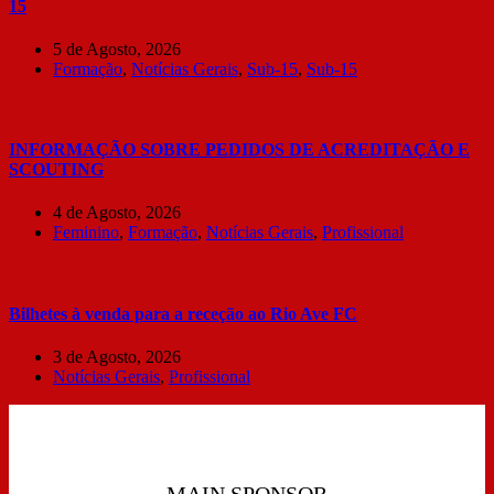
15
5 de Agosto, 2026
Formação
,
Notícias Gerais
,
Sub-15
,
Sub-15
INFORMAÇÃO SOBRE PEDIDOS DE ACREDITAÇÃO E
SCOUTING
4 de Agosto, 2026
Feminino
,
Formação
,
Notícias Gerais
,
Profissional
Bilhetes à venda para a receção ao Rio Ave FC
3 de Agosto, 2026
Notícias Gerais
,
Profissional
MAIN SPONSOR