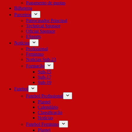
Pagamento de quotas
Bilheteira
Parceiros
Patrocinador Principal
Technical Sponsor
Oficial Sponsor
ESports
Notícias
Profissional
Feminino
Notícias Sub-23
Formação
Sub-15
Sub-17
Sub-19
Futebol
Futebol Profissional
Plantel
Calendário
Classificação
Notícias
Futebol Feminino
Plantel