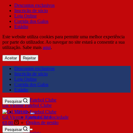
Descontos exclusivos
Inscrição de sócio
Loja Online
Corrida dos Galos
Estádio
Este website utiliza cookies para permitir uma melhor experiência
por parte do utilizador. Ao navegar no site estará a consentir a sua
utilização. Sabe mais
aqui
.
Aceitar
Rejeitar
Descontos exclusivos
Inscrição de sócio
Loja Online
Corrida dos Galos
Estádio
Pesquisar
Gil Vicente Futebol Clube
SDUQ
Gil Vicente Futebol Clube
Contrato de Sociedade
Órgãos de gestão
€
0,00
Clube
Pesquisar