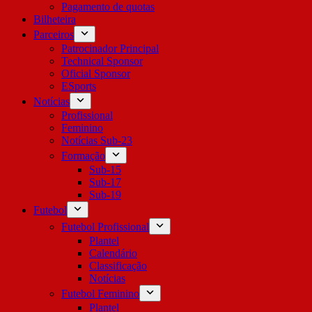
Pagamento de quotas
Bilheteira
Parceiros
Patrocinador Principal
Technical Sponsor
Oficial Sponsor
ESports
Notícias
Profissional
Feminino
Notícias Sub-23
Formação
Sub-15
Sub-17
Sub-19
Futebol
Futebol Profissional
Plantel
Calendário
Classificação
Notícias
Futebol Feminino
Plantel