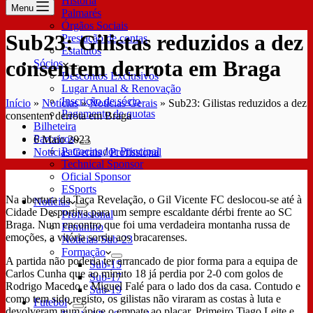
História
Menu
Palmarés
Órgãos Sociais
Sub23: Gilistas reduzidos a dez
Prestação de contas
Estatutos
consentem derrota em Braga
Sócios
Descontos Exclusivos
Lugar Anual & Renovação
Inscrição de sócio
Início
»
Notícias
»
Notícias Gerais
»
Sub23: Gilistas reduzidos a dez
Pagamento de quotas
consentem derrota em Braga
Bilheteira
Parceiros
6 Maio 2023
Patrocinador Principal
Notícias Gerais
/
Profissional
Technical Sponsor
Oficial Sponsor
ESports
Na abertura da Taça Revelação, o Gil Vicente FC deslocou-se até à
Notícias
Cidade Desportiva para um sempre escaldante dérbi frente ao SC
Profissional
Braga. Num encontro que foi uma verdadeira montanha russa de
Feminino
emoções, a vitória sorriu aos bracarenses.
Notícias Sub-23
Formação
A partida não poderia ter arrancado de pior forma para a equipa de
Sub-15
Carlos Cunha que ao minuto 18 já perdia por 2-0 com golos de
Sub-17
Rodrigo Macedo e Miguel Falé para o lado dos da casa. Contudo e
Sub-19
como tem sido registo, os gilistas não viraram as costas à luta e
Futebol
devolveram num ápice o empate ao placar. Primeiro Tiago Leite e