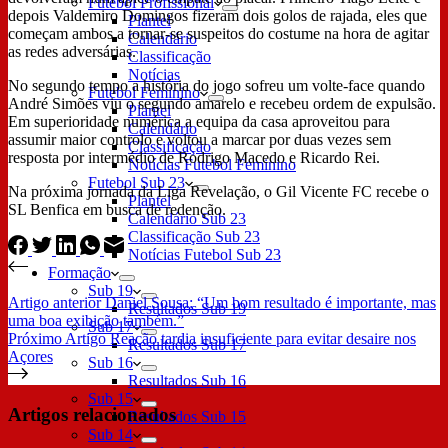
Futebol Profissional
depois Valdemiro Domingos fizeram dois golos de rajada, eles que
Plantel
começam ambos a tornar-se suspeitos do costume na hora de agitar
Calendário
as redes adversárias.
Classificação
Notícias
No segundo tempo a história do jogo sofreu um volte-face quando
Futebol Feminino
André Simões viu o segundo amarelo e recebeu ordem de expulsão.
Plantel
Em superioridade numérica a equipa da casa aproveitou para
Calendário
assumir maior controlo e voltou a marcar por duas vezes sem
Classificação
resposta por intermédio de Rodrigo Macedo e Ricardo Rei.
Notícias Futebol Feminino
Futebol Sub 23
Na próxima jornada da Liga Revelação, o Gil Vicente FC recebe o
Plantel
SL Benfica em busca de redenção.
Calendário Sub 23
Classificação Sub 23
Notícias Futebol Sub 23
Formação
Sub 19
Artigo
anterior
Daniel Sousa: “Um bom resultado é importante, mas
Resultados Sub 19
uma boa exibição também.”
Sub 17
Próximo
Artigo
Reação tardia insuficiente para evitar desaire nos
Resultados Sub 17
Açores
Sub 16
Resultados Sub 16
Sub 15
Artigos relacionados
Resultados Sub 15
Sub 14