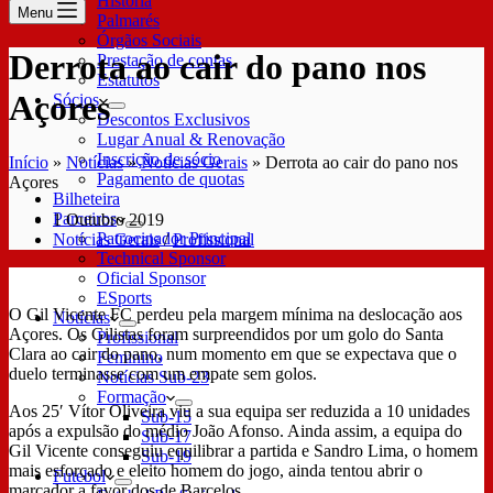
História
Menu
Palmarés
Órgãos Sociais
Derrota ao cair do pano nos
Prestação de contas
Estatutos
Açores
Sócios
Descontos Exclusivos
Lugar Anual & Renovação
Inscrição de sócio
Início
»
Notícias
»
Notícias Gerais
»
Derrota ao cair do pano nos
Pagamento de quotas
Açores
Bilheteira
Parceiros
1 Outubro 2019
Patrocinador Principal
Notícias Gerais
/
Profissional
Technical Sponsor
Oficial Sponsor
ESports
O Gil Vicente FC perdeu pela margem mínima na deslocação aos
Notícias
Açores. Os Gilistas foram surpreendidos por um golo do Santa
Profissional
Clara ao cair do pano, num momento em que se expectava que o
Feminino
duelo terminasse com um empate sem golos.
Notícias Sub-23
Formação
Aos 25′ Vítor Oliveira viu a sua equipa ser reduzida a 10 unidades
Sub-15
após a expulsão do médio João Afonso. Ainda assim, a equipa do
Sub-17
Gil Vicente conseguiu equilibrar a partida e Sandro Lima, o homem
Sub-19
mais esforçado e eleito homem do jogo, ainda tentou abrir o
Futebol
marcador a favor dos de Barcelos.