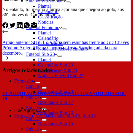
Futebol Profissional
Plantel
No entanto, foi mesmo a turma açoriana que chegou ao golo, aos
Calendário
86′, através de Carlos Junior.
Classificação
Notícias
Futebol Feminino
Plantel
Calendário
Artigo
anterior
SUB-15: Vitória sem espinhas frente ao GD Chaves
Classificação
Próximo
Artigo
Allianz Cup: receção ao Sporting adiada para
Notícias Futebol Feminino
dezembro
Futebol Sub 23
Plantel
Calendário Sub 23
Artigos relacionados
Classificação Sub 23
Notícias Futebol Sub 23
Formação
Sub 19
Resultados Sub 19
CLÁUDIO MIRANDA ASSUME O COMANDO DOS SUB-
Sub 17
15
Resultados Sub 17
Sub 16
5 de Agosto, 2026
Resultados Sub 16
Formação
,
Notícias Gerais
,
Sub-15
,
Sub-15
Sub 15
Resultados Sub 15
Sub 14