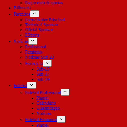
Pagamento de quotas
Bilheteira
Parceiros
Patrocinador Principal
Technical Sponsor
Oficial Sponsor
ESports
Notícias
Profissional
Feminino
Notícias Sub-23
Formação
Sub-15
Sub-17
Sub-19
Futebol
Futebol Profissional
Plantel
Calendário
Classificação
Notícias
Futebol Feminino
Plantel