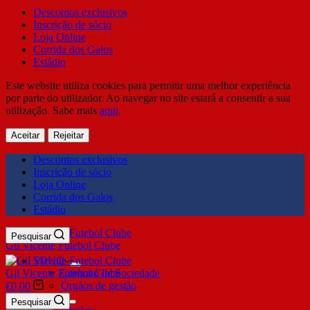
Descontos exclusivos
Inscrição de sócio
Loja Online
Corrida dos Galos
Estádio
Este website utiliza cookies para permitir uma melhor experiência
por parte do utilizador. Ao navegar no site estará a consentir a sua
utilização. Sabe mais
aqui
.
Aceitar
Rejeitar
Descontos exclusivos
Inscrição de sócio
Loja Online
Corrida dos Galos
Estádio
Pesquisar
Gil Vicente Futebol Clube
SDUQ
Gil Vicente Futebol Clube
Contrato de Sociedade
Órgãos de gestão
€
0,00
Clube
Pesquisar