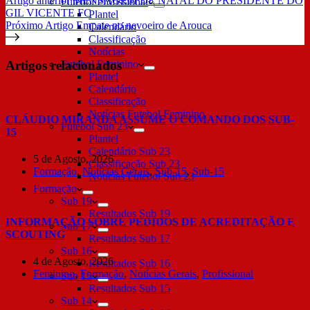
Artigo
anterior
MENSAGEM DE NATAL DO PRESIDENTE DO
Futebol Profissional
GIL VICENTE FC
Plantel
Próximo
Artigo
Empate no nevoeiro de Arouca
Calendário
Classificação
Notícias
Artigos relacionados
Futebol Feminino
Plantel
Calendário
Classificação
Notícias Futebol Feminino
CLÁUDIO MIRANDA ASSUME O COMANDO DOS SUB-
Futebol Sub 23
15
Plantel
Calendário Sub 23
5 de Agosto, 2026
Classificação Sub 23
Formação
,
Notícias Gerais
,
Sub-15
,
Sub-15
Notícias Futebol Sub 23
Formação
Sub 19
Resultados Sub 19
INFORMAÇÃO SOBRE PEDIDOS DE ACREDITAÇÃO E
Sub 17
SCOUTING
Resultados Sub 17
Sub 16
4 de Agosto, 2026
Resultados Sub 16
Feminino
,
Formação
,
Notícias Gerais
,
Profissional
Sub 15
Resultados Sub 15
Sub 14