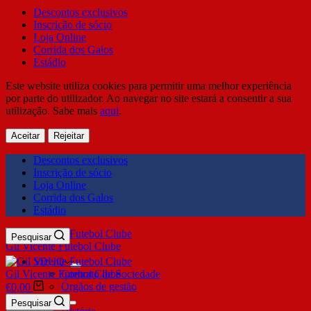
Descontos exclusivos
Inscrição de sócio
Loja Online
Corrida dos Galos
Estádio
Este website utiliza cookies para permitir uma melhor experiência
por parte do utilizador. Ao navegar no site estará a consentir a sua
utilização. Sabe mais
aqui
.
Aceitar
Rejeitar
Descontos exclusivos
Inscrição de sócio
Loja Online
Corrida dos Galos
Estádio
Pesquisar
Gil Vicente Futebol Clube
SDUQ
Gil Vicente Futebol Clube
Contrato de Sociedade
Órgãos de gestão
€
0,00
Clube
Pesquisar