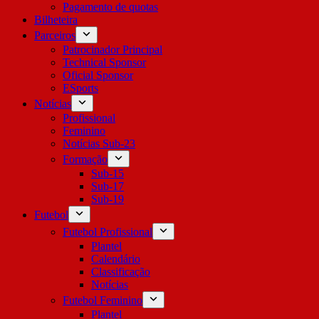
Pagamento de quotas
Bilheteira
Parceiros
Patrocinador Principal
Technical Sponsor
Oficial Sponsor
ESports
Notícias
Profissional
Feminino
Notícias Sub-23
Formação
Sub-15
Sub-17
Sub-19
Futebol
Futebol Profissional
Plantel
Calendário
Classificação
Notícias
Futebol Feminino
Plantel