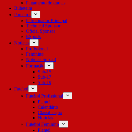
Pagamento de quotas
Bilheteira
Parceiros
Patrocinador Principal
Technical Sponsor
Oficial Sponsor
ESports
Notícias
Profissional
Feminino
Notícias Sub-23
Formação
Sub-15
Sub-17
Sub-19
Futebol
Futebol Profissional
Plantel
Calendário
Classificação
Notícias
Futebol Feminino
Plantel