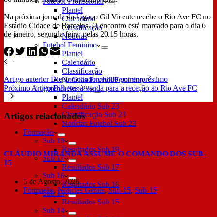
Futebol Profissional
Plantel
Na próxima jornada da Liga, o Gil Vicente recebe o Rio Ave FC no
Calendário
Estádio Cidade de Barcelos. O encontro está marcado para o dia 6
Classificação
de janeiro, segunda-feira, pelas 20.15 horas.
Notícias
Futebol Feminino
Plantel
Calendário
Classificação
Artigo
anterior
Diego Collado cedido por empréstimo
Notícias Futebol Feminino
Próximo
Artigo
Bilhetes à venda para a receção ao Rio Ave FC
Futebol Sub 23
Plantel
Calendário Sub 23
Classificação Sub 23
Artigos relacionados
Notícias Futebol Sub 23
Formação
Sub 19
Resultados Sub 19
CLÁUDIO MIRANDA ASSUME O COMANDO DOS SUB-
Sub 17
15
Resultados Sub 17
Sub 16
5 de Agosto, 2026
Resultados Sub 16
Formação
,
Notícias Gerais
,
Sub-15
,
Sub-15
Sub 15
Resultados Sub 15
Sub 14