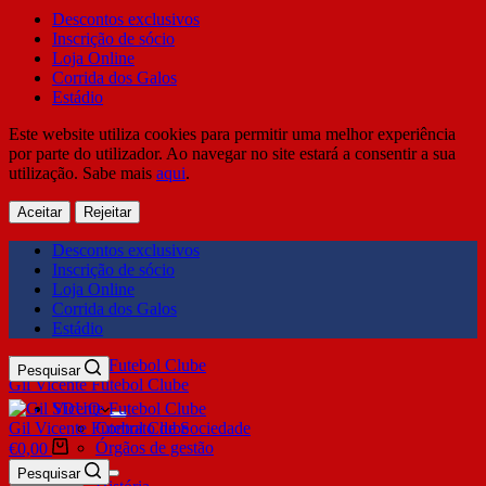
Descontos exclusivos
Inscrição de sócio
Loja Online
Corrida dos Galos
Estádio
Este website utiliza cookies para permitir uma melhor experiência
por parte do utilizador. Ao navegar no site estará a consentir a sua
utilização. Sabe mais
aqui
.
Aceitar
Rejeitar
Descontos exclusivos
Inscrição de sócio
Loja Online
Corrida dos Galos
Estádio
Pesquisar
Gil Vicente Futebol Clube
SDUQ
Gil Vicente Futebol Clube
Contrato de Sociedade
Órgãos de gestão
€
0,00
Clube
Pesquisar