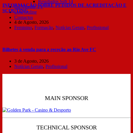
Resultados Sub 14
INFORMAÇÃO SOBRE PEDIDOS DE ACREDITAÇÃO E
Gil Vicente TV
SCOUTING
Loja Online
Contactos
4 de Agosto, 2026
Feminino
,
Formação
,
Notícias Gerais
,
Profissional
Bilhetes à venda para a receção ao Rio Ave FC
3 de Agosto, 2026
Notícias Gerais
,
Profissional
MAIN SPONSOR
TECHNICAL SPONSOR