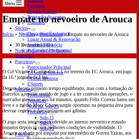
História
Menu
Palmarés
Órgãos Sociais
Empate no nevoeiro de Arouca
Prestação de contas
Estatutos
Sócios
Descontos Exclusivos
Início
»
Notícias
»
Profissional
»
Empate no nevoeiro de Arouca
Lugar Anual & Renovação
30 Dezembro 2024
Inscrição de sócio
Notícias Gerais
/
Profissional
Pagamento de quotas
Bilheteira
Parceiros
Patrocinador Principal
O Gil Vicente FC empatou 1-1 no terreno do FC Arouca, em jogo
Technical Sponsor
da 16.ª jornada da Liga.
Oficial Sponsor
ESports
Depois de um primeiro tempo equilibrado, mas com a formação de
Notícias
Barcelos a revelar sentido de jogo e a ter controlo das operações, o
Profissional
marcador mexeu-se aos 64 minutos, quando Félix Correia bateu um
Feminino
livre e o médio Mory Gbane surgiu oportuno na pequena área para
Notícias Sub-23
desviar certeiro e dar vantagem aos gilistas.
Formação
Sub-15
O jogo seria interrompido devido ao intenso nevoeiro e reatado
Sub-17
minutos depois já com melhores condições de visibilidade. O
Sub-19
Arouca acabaria por empatar por intermédio de Guven Yalcin, aos
Futebol
80 minutos, fixando o resultado final.