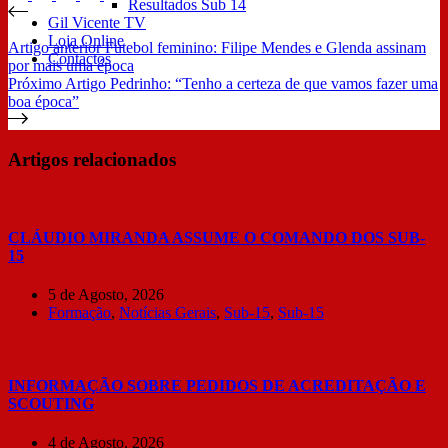
Resultados Sub 14
Gil Vicente TV
Loja Online
Artigo
anterior
Futebol feminino: Filipe Mendes e Glenda assinam
Contactos
por mais uma época
Próximo
Artigo
Pedrinho: “Tenho a certeza de que vamos fazer uma
boa época”
Artigos relacionados
CLÁUDIO MIRANDA ASSUME O COMANDO DOS SUB-
15
5 de Agosto, 2026
Formação
,
Notícias Gerais
,
Sub-15
,
Sub-15
INFORMAÇÃO SOBRE PEDIDOS DE ACREDITAÇÃO E
SCOUTING
4 de Agosto, 2026