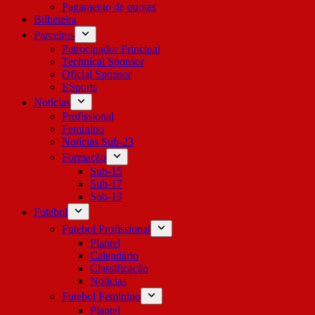
Pagamento de quotas
Bilheteira
Parceiros
Patrocinador Principal
Technical Sponsor
Oficial Sponsor
ESports
Notícias
Profissional
Feminino
Notícias Sub-23
Formação
Sub-15
Sub-17
Sub-19
Futebol
Futebol Profissional
Plantel
Calendário
Classificação
Notícias
Futebol Feminino
Plantel