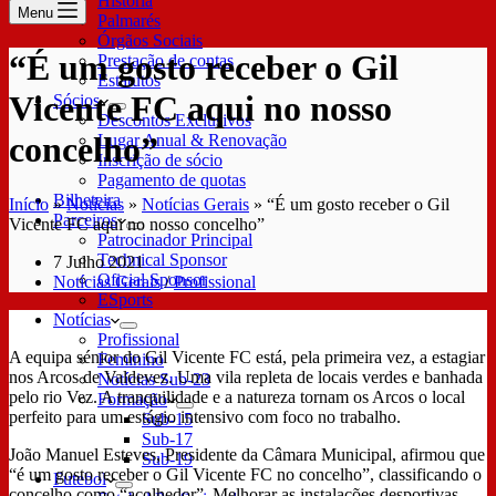
História
Menu
Palmarés
Órgãos Sociais
“É um gosto receber o Gil
Prestação de contas
Estatutos
Vicente FC aqui no nosso
Sócios
Descontos Exclusivos
concelho”
Lugar Anual & Renovação
Inscrição de sócio
Pagamento de quotas
Bilheteira
Início
»
Notícias
»
Notícias Gerais
»
“É um gosto receber o Gil
Parceiros
Vicente FC aqui no nosso concelho”
Patrocinador Principal
Technical Sponsor
7 Julho 2021
Oficial Sponsor
Notícias Gerais
/
Profissional
ESports
Notícias
Profissional
A equipa sénior do Gil Vicente FC está, pela primeira vez, a estagiar
Feminino
nos Arcos de Valdevez. Uma vila repleta de locais verdes e banhada
Notícias Sub-23
pelo rio Vez. A tranquilidade e a natureza tornam os Arcos o local
Formação
perfeito para um estágio intensivo com foco no trabalho.
Sub-15
Sub-17
João Manuel Esteves, Presidente da Câmara Municipal, afirmou que
Sub-19
“é um gosto receber o Gil Vicente FC no concelho”, classificando o
Futebol
concelho como “acolhedor”. Melhorar as instalações desportivas