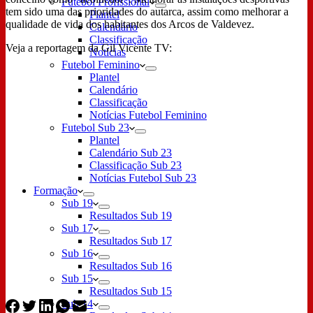
Futebol Profissional
tem sido uma das prioridades do autarca, assim como melhorar a
Plantel
qualidade de vida dos habitantes dos Arcos de Valdevez.
Calendário
Classificação
Veja a reportagem da Gil Vicente TV:
Notícias
Futebol Feminino
Plantel
Calendário
Classificação
Notícias Futebol Feminino
Futebol Sub 23
Plantel
Calendário Sub 23
Classificação Sub 23
Notícias Futebol Sub 23
Formação
Sub 19
Resultados Sub 19
Sub 17
Resultados Sub 17
Sub 16
Resultados Sub 16
Sub 15
Resultados Sub 15
Sub 14