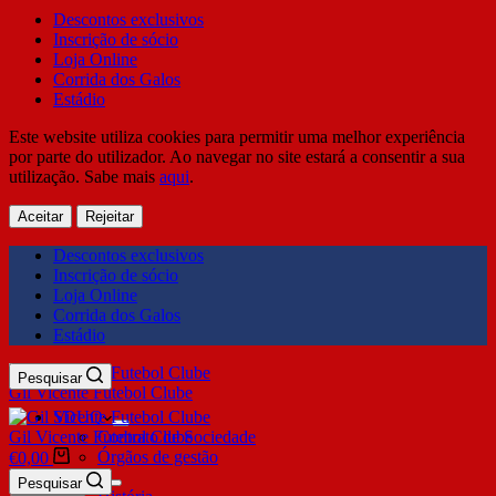
Descontos exclusivos
Inscrição de sócio
Loja Online
Corrida dos Galos
Estádio
Este website utiliza cookies para permitir uma melhor experiência
por parte do utilizador. Ao navegar no site estará a consentir a sua
utilização. Sabe mais
aqui
.
Aceitar
Rejeitar
Descontos exclusivos
Inscrição de sócio
Loja Online
Corrida dos Galos
Estádio
Pesquisar
Gil Vicente Futebol Clube
SDUQ
Gil Vicente Futebol Clube
Contrato de Sociedade
Órgãos de gestão
€
0,00
Clube
Pesquisar