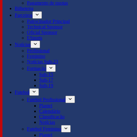
Pagamento de quotas
Bilheteira
Parceiros
Patrocinador Principal
Technical Sponsor
Oficial Sponsor
ESports
Notícias
Profissional
Feminino
Notícias Sub-23
Formação
Sub-15
Sub-17
Sub-19
Futebol
Futebol Profissional
Plantel
Calendário
Classificação
Notícias
Futebol Feminino
Plantel