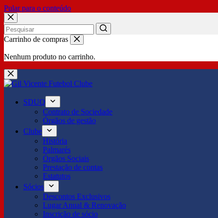
Pular para o conteúdo
No
Carrinho de compras
results
Nenhum produto no carrinho.
SDUQ
Contrato de Sociedade
Órgãos de gestão
Clube
História
Palmarés
Órgãos Sociais
Prestação de contas
Estatutos
Sócios
Descontos Exclusivos
Lugar Anual & Renovação
Inscrição de sócio