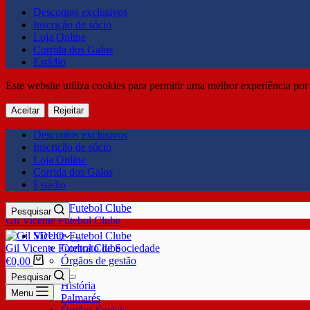
Descontos exclusivos
Inscrição de sócio
Loja Online
Corrida dos Galos
Estádio
Este website utiliza cookies para permitir uma melhor experiência por 
Aceitar
Rejeitar
Descontos exclusivos
Inscrição de sócio
Loja Online
Corrida dos Galos
Estádio
Pesquisar
Gil Vicente Futebol Clube
SDUQ
Gil Vicente Futebol Clube
Contrato de Sociedade
Órgãos de gestão
€
0,00
Clube
Pesquisar
História
Menu
Palmarés