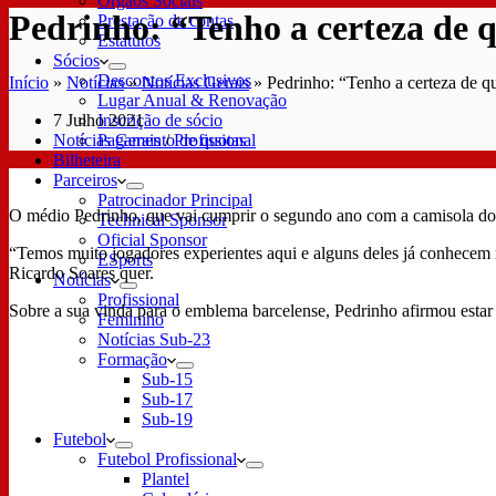
Órgãos Sociais
Pedrinho: “Tenho a certeza de 
Prestação de contas
Estatutos
Sócios
Descontos Exclusivos
Início
»
Notícias
»
Notícias Gerais
»
Pedrinho: “Tenho a certeza de 
Lugar Anual & Renovação
7 Julho 2021
Inscrição de sócio
Notícias Gerais
/
Profissional
Pagamento de quotas
Bilheteira
Parceiros
Patrocinador Principal
O médio Pedrinho, que vai cumprir o segundo ano com a camisola do 
Technical Sponsor
Oficial Sponsor
“Temos muito jogadores experientes aqui e alguns deles já conhecem mu
ESports
Ricardo Soares quer.
Notícias
Profissional
Sobre a sua vinda para o emblema barcelense, Pedrinho afirmou estar “
Feminino
Notícias Sub-23
Formação
Sub-15
Sub-17
Sub-19
Futebol
Futebol Profissional
Plantel