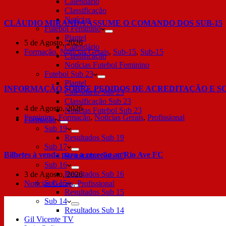
Calendário
Classificação
Notícias
CLÁUDIO MIRANDA ASSUME O COMANDO DOS SUB-15
Futebol Feminino
Plantel
5 de Agosto, 2026
Calendário
Formação
,
Notícias Gerais
,
Sub-15
,
Sub-15
Classificação
Notícias Futebol Feminino
Futebol Sub 23
Plantel
INFORMAÇÃO SOBRE PEDIDOS DE ACREDITAÇÃO E S
Calendário Sub 23
Classificação Sub 23
4 de Agosto, 2026
Notícias Futebol Sub 23
Feminino
,
Formação
,
Notícias Gerais
,
Profissional
Formação
Sub 19
Resultados Sub 19
Sub 17
Bilhetes à venda para a receção ao Rio Ave FC
Resultados Sub 17
Sub 16
Resultados Sub 16
3 de Agosto, 2026
Sub 15
Notícias Gerais
,
Profissional
Resultados Sub 15
Sub 14
Resultados Sub 14
Gil Vicente TV