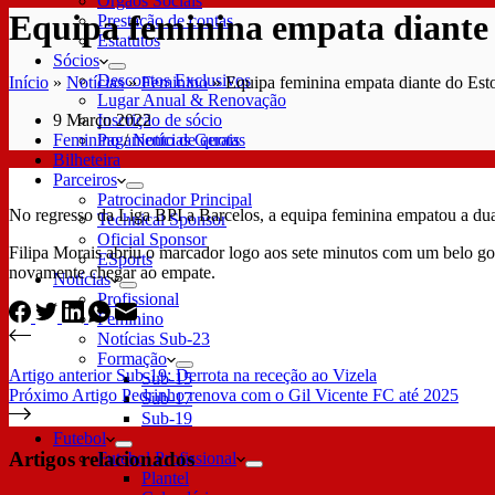
Órgãos Sociais
Equipa feminina empata diante 
Prestação de contas
Estatutos
Sócios
Descontos Exclusivos
Início
»
Notícias
»
Feminino
»
Equipa feminina empata diante do Esto
Lugar Anual & Renovação
9 Março 2022
Inscrição de sócio
Feminino
/
Notícias Gerais
Pagamento de quotas
Bilheteira
Parceiros
Patrocinador Principal
No regresso da Liga BPI a Barcelos, a equipa feminina empatou a dua
Technical Sponsor
Oficial Sponsor
Filipa Morais abriu o marcador logo aos sete minutos com um belo gol
ESports
novamente chegar ao empate.
Notícias
Profissional
Feminino
Notícias Sub-23
Formação
Artigo
anterior
Sub-19: Derrota na receção ao Vizela
Sub-15
Próximo
Artigo
Pedrinho renova com o Gil Vicente FC até 2025
Sub-17
Sub-19
Futebol
Artigos relacionados
Futebol Profissional
Plantel