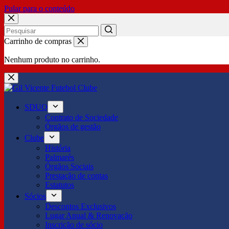
Pular para o conteúdo
No
Carrinho de compras
results
Nenhum produto no carrinho.
SDUQ
Contrato de Sociedade
Órgãos de gestão
Clube
História
Palmarés
Órgãos Sociais
Prestação de contas
Estatutos
Sócios
Descontos Exclusivos
Lugar Anual & Renovação
Inscrição de sócio