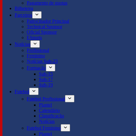
Pagamento de quotas
Bilheteira
Parceiros
Patrocinador Principal
Technical Sponsor
Oficial Sponsor
ESports
Notícias
Profissional
Feminino
Notícias Sub-23
Formação
Sub-15
Sub-17
Sub-19
Futebol
Futebol Profissional
Plantel
Calendário
Classificação
Notícias
Futebol Feminino
Plantel