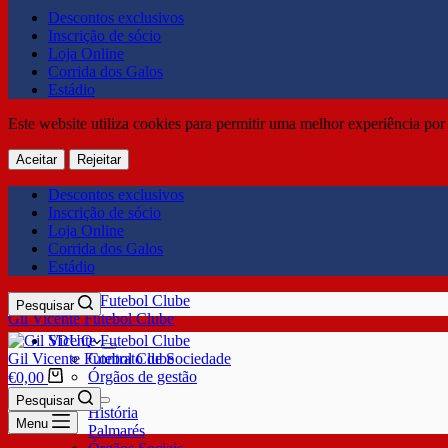
Descontos exclusivos
Inscrição de sócio
Loja Online
Corrida dos Galos
Estádio
Este website utiliza cookies para permitir uma melhor experiência por 
Aceitar
Rejeitar
Descontos exclusivos
Inscrição de sócio
Loja Online
Corrida dos Galos
Estádio
Pesquisar
Gil Vicente Futebol Clube
SDUQ
Gil Vicente Futebol Clube
Contrato de Sociedade
Órgãos de gestão
€
0,00
Clube
Pesquisar
História
Menu
Palmarés