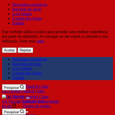
Descontos exclusivos
Inscrição de sócio
Loja Online
Corrida dos Galos
Estádio
Este website utiliza cookies para permitir uma melhor experiência
por parte do utilizador. Ao navegar no site estará a consentir a sua
utilização. Sabe mais
aqui
.
Aceitar
Rejeitar
Descontos exclusivos
Inscrição de sócio
Loja Online
Corrida dos Galos
Estádio
Pesquisar
Gil Vicente Futebol Clube
SDUQ
Gil Vicente Futebol Clube
Contrato de Sociedade
Órgãos de gestão
€
0,00
Clube
Pesquisar