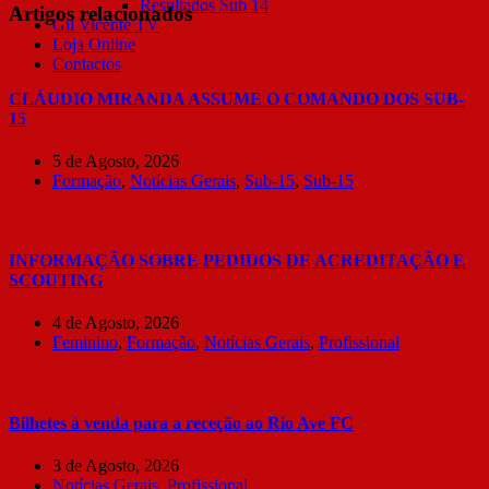
Resultados Sub 14
Artigos relacionados
Gil Vicente TV
Loja Online
Contactos
CLÁUDIO MIRANDA ASSUME O COMANDO DOS SUB-
15
5 de Agosto, 2026
Formação
,
Notícias Gerais
,
Sub-15
,
Sub-15
INFORMAÇÃO SOBRE PEDIDOS DE ACREDITAÇÃO E
SCOUTING
4 de Agosto, 2026
Feminino
,
Formação
,
Notícias Gerais
,
Profissional
Bilhetes à venda para a receção ao Rio Ave FC
3 de Agosto, 2026
Notícias Gerais
,
Profissional