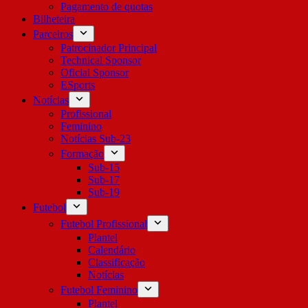
Pagamento de quotas
Bilheteira
Parceiros
Patrocinador Principal
Technical Sponsor
Oficial Sponsor
ESports
Notícias
Profissional
Feminino
Notícias Sub-23
Formação
Sub-15
Sub-17
Sub-19
Futebol
Futebol Profissional
Plantel
Calendário
Classificação
Notícias
Futebol Feminino
Plantel