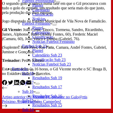
Futebol Profissional
O segundo golo acontece numa fase em que o Gil procurava com
Plantel
tudo o golo do empate, um resultado que seria mais do que justo,
Calendário
pela produção das duas equipas.
Classificação
Notícias
Jogo disputado no Estádio Municipal de Vila Nova de Famalicão.
Futebol Feminino
Plantel
Gil Vicente:
João Costa, Tinoco, Tormena, Sandro, Ricardinho,
Calendário
James, Alphonse, Reko (André Fontes, 60), Frederic Maciel
Classificação
(Camara, 60), João Vasco e Dimba (Gabriel, 76).
Notícias Futebol Feminino
Futebol Sub 23
(Suplentes: Rafa Pires, Rui Faria, Camara, André Fontes, Gabriel,
Plantel
Jumisse e Gonçalo).
Calendário Sub 23
Classificação Sub 23
Treinador:
Pedro Ribeiro
Notícias Futebol Sub 23
Formação
Esta quarta-feira, às 16 horas, o Gil Vicente recebe o SC Braga B,
Sub 19
no Estádio cidade de Barcelos.
Resultados Sub 19
Sub 17
Resultados Sub 17
Sub 16
Resultados Sub 16
Artigo
anterior
Gil Vicente FC presente no Galo@rtis
Sub 15
Próximo
Artigo
Parabéns Campeões!
Resultados Sub 15
Sub 14