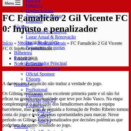
História
Menu
Palmarés
Órgãos Sociais
FC Famalicão 2 Gil Vicente FC
Prestação de contas
Estatutos
0: Injusto e penalizador
Sócios
Descontos Exclusivos
Lugar Anual & Renovação
Inscrição de sócio
Início
»
Notícias
»
Notícias Gerais
»
FC Famalicão 2 Gil Vicente
Pagamento de quotas
FC 0: Injusto e penalizador
Bilheteira
Parceiros
9 Abril 2018
Patrocinador Principal
Notícias Gerais
Technical Sponsor
Oficial Sponsor
ESports
A derrota em Famalicão não traduz a verdade do jogo.
Notícias
Profissional
Os Gilistas realizaram uma excelente primeira parte e só não foi
Feminino
eficaz na grande oportunidade que teve por João Vasco. Na etapa
Notícias Sub-23
complementar o golo cedo dos famalicenses abanou a equipa
Formação
barcelense, mas logo de seguida a formação de Pedro Ribeiro tomou
Sub-15
conta do jogo e teve algumas oportunidades para marcar. Nesse
Sub-17
período os Gilistas foram penalizados por decisões polémicas que
Sub-19
poderiam dar outro resultado ao jogo.
Futebol