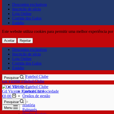
Descontos exclusivos
Inscrição de sócio
Loja Online
Corrida dos Galos
Estádio
Este website utiliza cookies para permitir uma melhor experiência por 
Aceitar
Rejeitar
Descontos exclusivos
Inscrição de sócio
Loja Online
Corrida dos Galos
Estádio
Pesquisar
Gil Vicente Futebol Clube
SDUQ
Gil Vicente Futebol Clube
Contrato de Sociedade
Órgãos de gestão
€
0,00
Clube
Pesquisar
História
Menu
Palmarés