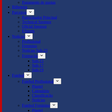
Pagamento de quotas
Bilheteira
Parceiros
Patrocinador Principal
Technical Sponsor
Oficial Sponsor
ESports
Notícias
Profissional
Feminino
Notícias Sub-23
Formação
Sub-15
Sub-17
Sub-19
Futebol
Futebol Profissional
Plantel
Calendário
Classificação
Notícias
Futebol Feminino
Plantel