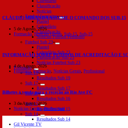
Calendário
Classificação
Notícias
Futebol Feminino
CLÁUDIO MIRANDA ASSUME O COMANDO DOS SUB-15
Plantel
Calendário
5 de Agosto, 2026
Classificação
Formação
,
Notícias Gerais
,
Sub-15
,
Sub-15
Notícias Futebol Feminino
Futebol Sub 23
Plantel
Calendário Sub 23
INFORMAÇÃO SOBRE PEDIDOS DE ACREDITAÇÃO E S
Classificação Sub 23
Notícias Futebol Sub 23
4 de Agosto, 2026
Formação
Feminino
,
Formação
,
Notícias Gerais
,
Profissional
Sub 19
Resultados Sub 19
Sub 17
Resultados Sub 17
Bilhetes à venda para a receção ao Rio Ave FC
Sub 16
Resultados Sub 16
3 de Agosto, 2026
Sub 15
Notícias Gerais
,
Profissional
Resultados Sub 15
Sub 14
Resultados Sub 14
Gil Vicente TV