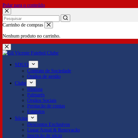
Pular para o conteúdo
No
Carrinho de compras
results
Nenhum produto no carrinho.
SDUQ
Contrato de Sociedade
Órgãos de gestão
Clube
História
Palmarés
Órgãos Sociais
Prestação de contas
Estatutos
Sócios
Descontos Exclusivos
Lugar Anual & Renovação
Inscrição de sócio