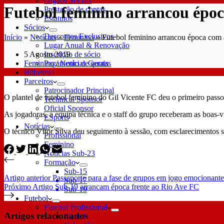
Órgãos Sociais
Futebol feminino arrancou época
Prestação de contas
Estatutos
Sócios
Descontos Exclusivos
Início
»
Notícias
»
Feminino
»
Futebol feminino arrancou época com a
Lugar Anual & Renovação
5 Agosto 2019
Inscrição de sócio
Feminino
/
Notícias Gerais
Pagamento de quotas
Bilheteira
Parceiros
Patrocinador Principal
O plantel de futebol feminino do Gil Vicente FC deu o primeiro passo
Technical Sponsor
Oficial Sponsor
As jogadoras, a equipa técnica e o staff do grupo receberam as boas-v
ESports
Notícias
O técnico Vítor Silva deu seguimento à sessão, com esclarecimentos so
Profissional
Feminino
Notícias Sub-23
Formação
Sub-15
Artigo
anterior
Passaporte para a fase de grupos em jogo emocionante
Sub-17
Próximo
Artigo
Sub-19 arrancam época frente ao Rio Ave FC
Sub-19
Futebol
Futebol Profissional
Artigos relacionados
Plantel