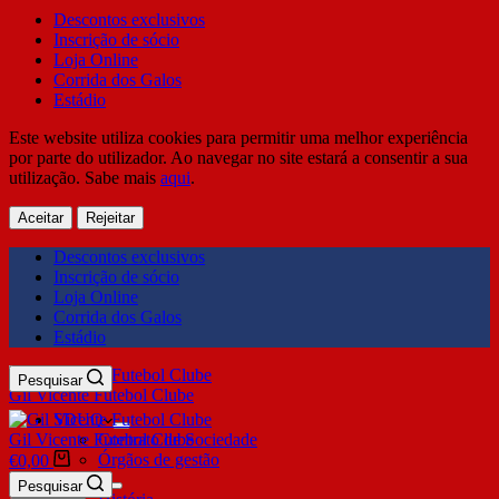
Descontos exclusivos
Inscrição de sócio
Loja Online
Corrida dos Galos
Estádio
Este website utiliza cookies para permitir uma melhor experiência
por parte do utilizador. Ao navegar no site estará a consentir a sua
utilização. Sabe mais
aqui
.
Aceitar
Rejeitar
Descontos exclusivos
Inscrição de sócio
Loja Online
Corrida dos Galos
Estádio
Pesquisar
Gil Vicente Futebol Clube
SDUQ
Gil Vicente Futebol Clube
Contrato de Sociedade
Órgãos de gestão
€
0,00
Clube
Pesquisar