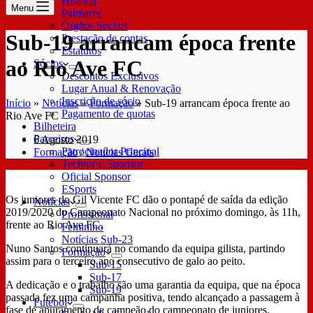
História
Menu
Palmarés
Órgãos Sociais
Sub-19 arrancam época frente
Prestação de contas
Estatutos
ao Rio Ave FC
Sócios
Descontos Exclusivos
Lugar Anual & Renovação
Inscrição de sócio
Início
»
Notícias
»
Formação
»
Sub-19 arrancam época frente ao
Pagamento de quotas
Rio Ave FC
Bilheteira
Parceiros
6 Agosto 2019
Patrocinador Principal
Formação
/
Notícias Gerais
Technical Sponsor
Oficial Sponsor
ESports
Os juniores do Gil Vicente FC dão o pontapé de saída da edição
Notícias
2019/2020 do Campeonato Nacional no próximo domingo, às 11h,
Profissional
frente ao Rio Ave FC.
Feminino
Notícias Sub-23
Nuno Santos continuará no comando da equipa gilista, partindo
Formação
assim para o terceiro ano consecutivo de galo ao peito.
Sub-15
Sub-17
A dedicação e o trabalho são uma garantia da equipa, que na época
Sub-19
passada fez uma campanha positiva, tendo alcançado a passagem à
Futebol
fase de apuramento de campeão do campeonato de juniores.