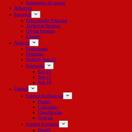
Pagamento de quotas
Bilheteira
Parceiros
Patrocinador Principal
Technical Sponsor
Oficial Sponsor
ESports
Notícias
Profissional
Feminino
Notícias Sub-23
Formação
Sub-15
Sub-17
Sub-19
Futebol
Futebol Profissional
Plantel
Calendário
Classificação
Notícias
Futebol Feminino
Plantel