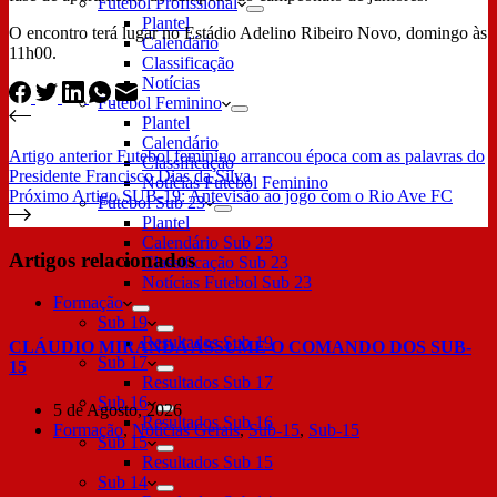
Futebol Profissional
Plantel
O encontro terá lugar no Estádio Adelino Ribeiro Novo, domingo às
Calendário
11h00.
Classificação
Notícias
Futebol Feminino
Plantel
Calendário
Artigo
anterior
Futebol feminino arrancou época com as palavras do
Classificação
Presidente Francisco Dias da Silva
Notícias Futebol Feminino
Próximo
Artigo
SUB-19: Antevisão ao jogo com o Rio Ave FC
Futebol Sub 23
Plantel
Calendário Sub 23
Artigos relacionados
Classificação Sub 23
Notícias Futebol Sub 23
Formação
Sub 19
Resultados Sub 19
CLÁUDIO MIRANDA ASSUME O COMANDO DOS SUB-
Sub 17
15
Resultados Sub 17
Sub 16
5 de Agosto, 2026
Resultados Sub 16
Formação
,
Notícias Gerais
,
Sub-15
,
Sub-15
Sub 15
Resultados Sub 15
Sub 14