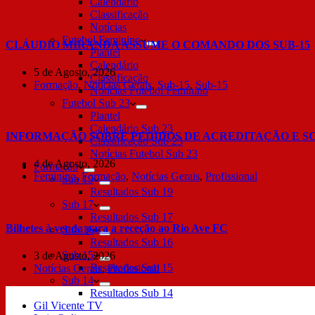
Calendário
Classificação
Notícias
Futebol Feminino
CLÁUDIO MIRANDA ASSUME O COMANDO DOS SUB-15
Plantel
Calendário
5 de Agosto, 2026
Classificação
Formação
,
Notícias Gerais
,
Sub-15
,
Sub-15
Notícias Futebol Feminino
Futebol Sub 23
Plantel
Calendário Sub 23
INFORMAÇÃO SOBRE PEDIDOS DE ACREDITAÇÃO E S
Classificação Sub 23
Notícias Futebol Sub 23
4 de Agosto, 2026
Formação
Feminino
,
Formação
,
Notícias Gerais
,
Profissional
Sub 19
Resultados Sub 19
Sub 17
Resultados Sub 17
Bilhetes à venda para a receção ao Rio Ave FC
Sub 16
Resultados Sub 16
Sub 15
3 de Agosto, 2026
Resultados Sub 15
Notícias Gerais
,
Profissional
Sub 14
Resultados Sub 14
Gil Vicente TV