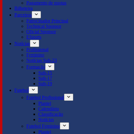
Pagamento de quotas
Bilheteira
Parceiros
Patrocinador Principal
Technical Sponsor
Oficial Sponsor
ESports
Notícias
Profissional
Feminino
Notícias Sub-23
Formação
Sub-15
Sub-17
Sub-19
Futebol
Futebol Profissional
Plantel
Calendário
Classificação
Notícias
Futebol Feminino
Plantel