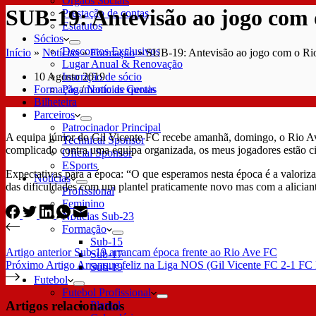
Órgãos Sociais
SUB-19: Antevisão ao jogo com
Prestação de contas
Estatutos
Sócios
Descontos Exclusivos
Início
»
Notícias
»
Formação
»
SUB-19: Antevisão ao jogo com o R
Lugar Anual & Renovação
10 Agosto 2019
Inscrição de sócio
Formação
/
Notícias Gerais
Pagamento de quotas
Bilheteira
Parceiros
Patrocinador Principal
A equipa júnior do Gil Vicente FC recebe amanhã, domingo, o Rio A
Technical Sponsor
complicado contra uma equipa organizada, os meus jogadores estão ci
Oficial Sponsor
ESports
Expectativas para a época: “O que esperamos nesta época é a valoriz
Notícias
das dificuldades com um plantel praticamente novo mas com a aliciant
Profissional
Feminino
Notícias Sub-23
Formação
Sub-15
Artigo
anterior
Sub-19 arrancam época frente ao Rio Ave FC
Sub-17
Próximo
Artigo
Arranque feliz na Liga NOS (Gil Vicente FC 2-1 FC 
Sub-19
Futebol
Futebol Profissional
Artigos relacionados
Plantel