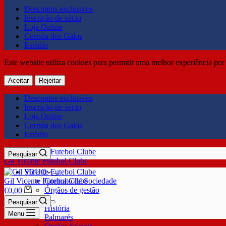
Descontos exclusivos
Inscrição de sócio
Loja Online
Corrida dos Galos
Estádio
Este website utiliza cookies para permitir uma melhor experiência por 
Aceitar
Rejeitar
Descontos exclusivos
Inscrição de sócio
Loja Online
Corrida dos Galos
Estádio
Pesquisar
Gil Vicente Futebol Clube
SDUQ
Gil Vicente Futebol Clube
Contrato de Sociedade
Órgãos de gestão
€
0,00
Clube
Pesquisar
História
Menu
Palmarés