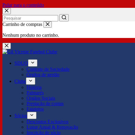
Pular para o conteúdo
No
Carrinho de compras
results
Nenhum produto no carrinho.
SDUQ
Contrato de Sociedade
Órgãos de gestão
Clube
História
Palmarés
Órgãos Sociais
Prestação de contas
Estatutos
Sócios
Descontos Exclusivos
Lugar Anual & Renovação
Inscrição de sócio