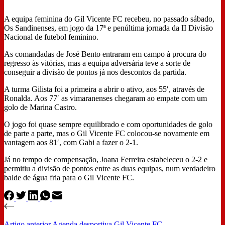
A equipa feminina do Gil Vicente FC recebeu, no passado sábado,
Os Sandinenses, em jogo da 17ª e penúltima jornada da II Divisão
Nacional de futebol feminino.
As comandadas de José Bento entraram em campo à procura do
regresso às vitórias, mas a equipa adversária teve a sorte de
conseguir a divisão de pontos já nos descontos da partida.
A turma Gilista foi a primeira a abrir o ativo, aos 55′, através de
Ronalda. Aos 77′ as vimaranenses chegaram ao empate com um
golo de Marina Castro.
O jogo foi quase sempre equilibrado e com oportunidades de golo
de parte a parte, mas o Gil Vicente FC colocou-se novamente em
vantagem aos 81′, com Gabi a fazer o 2-1.
Já no tempo de compensação, Joana Ferreira estabeleceu o 2-2 e
permitiu a divisão de pontos entre as duas equipas, num verdadeiro
balde de água fria para o Gil Vicente FC.
Artigo
anterior
Agenda desportiva Gil Vicente FC