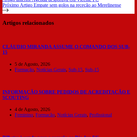
Próximo
Artigo
Empate sem golos na receção ao Merelinense
Artigos relacionados
CLÁUDIO MIRANDA ASSUME O COMANDO DOS SUB-
15
5 de Agosto, 2026
Formação
,
Notícias Gerais
,
Sub-15
,
Sub-15
INFORMAÇÃO SOBRE PEDIDOS DE ACREDITAÇÃO E
SCOUTING
4 de Agosto, 2026
Feminino
,
Formação
,
Notícias Gerais
,
Profissional