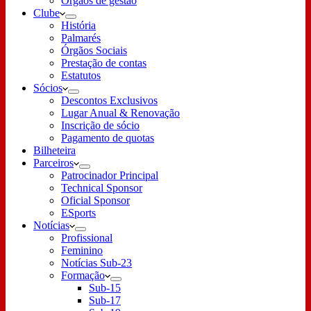
Órgãos de gestão
Clube
História
Palmarés
Órgãos Sociais
Prestação de contas
Estatutos
Sócios
Descontos Exclusivos
Lugar Anual & Renovação
Inscrição de sócio
Pagamento de quotas
Bilheteira
Parceiros
Patrocinador Principal
Technical Sponsor
Oficial Sponsor
ESports
Notícias
Profissional
Feminino
Notícias Sub-23
Formação
Sub-15
Sub-17