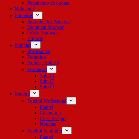
Pagamento de quotas
Bilheteira
Parceiros
Patrocinador Principal
Technical Sponsor
Oficial Sponsor
ESports
Notícias
Profissional
Feminino
Notícias Sub-23
Formação
Sub-15
Sub-17
Sub-19
Futebol
Futebol Profissional
Plantel
Calendário
Classificação
Notícias
Futebol Feminino
Plantel