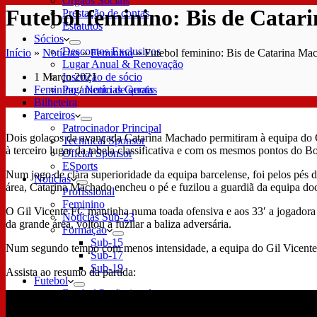
Órgãos Sociais
Futebol feminino: Bis de Catar
Prestação de contas
Estatutos
Sócios
Descontos Exclusivos
Início
»
Notícias
»
Feminino
»
Futebol feminino: Bis de Catarina Mac
Lugar Anual & Renovação
1 Março 2021
Inscrição de sócio
Feminino
/
Notícias Gerais
Pagamento de quotas
Bilheteira
Parceiros
Patrocinador Principal
Dois golaços da avançada Catarina Machado permitiram à equipa do G
Technical Sponsor
à terceiro lugar da tabela classificativa e com os mesmos pontos do 
Oficial Sponsor
ESports
Num jogo de clara superioridade da equipa barcelense, foi pelos pés de
Notícias
área, Catarina Machado encheu o pé e fuzilou a guardiã da equipa doo
Profissional
Feminino
O Gil Vicente FC mantinha numa toada ofensiva e aos 33′ a jogadora G
Notícias Sub-23
da grande área, voltou a fuzilar a baliza adversária.
Formação
Sub-15
Num segundo tempo com menos intensidade, a equipa do Gil Vicente F
Sub-17
Sub-19
Assista ao resumo da partida:
Futebol
Futebol Profissional
Plantel