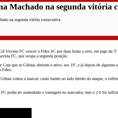
ina Machado na segunda vitória c
hado na segunda vitória consecutiva
il Vicente FC vencer o Fiães SC por duas bolas a zero, em jogo da 5
Boavista FC, que ocupa a segunda posição.
 Cata que as Gilistas abriram o ativo, aos 19′, e já depois de algumas 
 Fiães.
ilista voltou a marcar: canto batido no lado direito do ataque, o esfé
C podia ter aumentado a vantagem no marcador, mas o 2-0 foi suficien