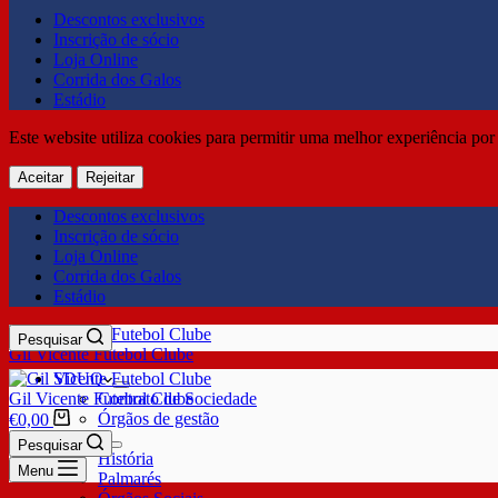
Descontos exclusivos
Inscrição de sócio
Loja Online
Corrida dos Galos
Estádio
Este website utiliza cookies para permitir uma melhor experiência por 
Aceitar
Rejeitar
Descontos exclusivos
Inscrição de sócio
Loja Online
Corrida dos Galos
Estádio
Pesquisar
Gil Vicente Futebol Clube
SDUQ
Gil Vicente Futebol Clube
Contrato de Sociedade
Órgãos de gestão
€
0,00
Clube
Pesquisar
História
Menu
Palmarés