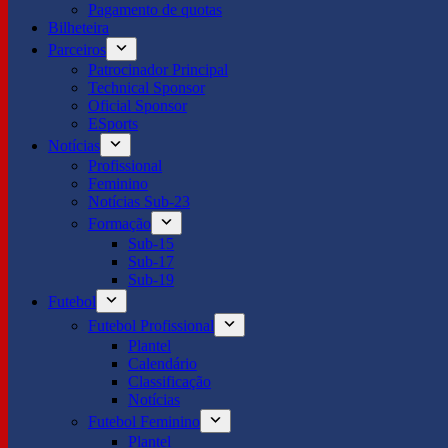
Pagamento de quotas
Bilheteira
Parceiros
Patrocinador Principal
Technical Sponsor
Oficial Sponsor
ESports
Notícias
Profissional
Feminino
Notícias Sub-23
Formação
Sub-15
Sub-17
Sub-19
Futebol
Futebol Profissional
Plantel
Calendário
Classificação
Notícias
Futebol Feminino
Plantel