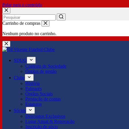
Pular para o conteúdo
No
Carrinho de compras
results
Nenhum produto no carrinho.
SDUQ
Contrato de Sociedade
Órgãos de gestão
Clube
História
Palmarés
Órgãos Sociais
Prestação de contas
Estatutos
Sócios
Descontos Exclusivos
Lugar Anual & Renovação
Inscrição de sócio