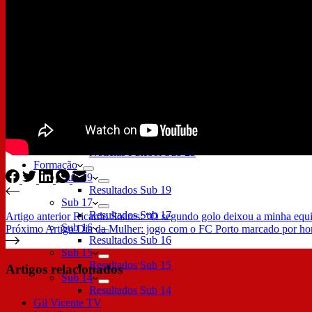
Calendário
Classificação
Notícias
Futebol Feminino
Plantel
Calendário
Classificação
Notícias Futebol Feminino
Futebol Sub 23
Plantel
Calendário Sub 23
Classificação Sub 23
Notícias Futebol Sub 23
Formação
Sub 19
Resultados Sub 19
Sub 17
Resultados Sub 17
Artigo
anterior
Ricardo Soares: “O segundo golo deixou a minha equ
Sub 16
Próximo
Artigo
Dia da Mulher: jogo com o FC Porto marcado por 
Resultados Sub 16
Sub 15
Resultados Sub 15
Artigos relacionados
Sub 14
Resultados Sub 14
Gil Vicente TV