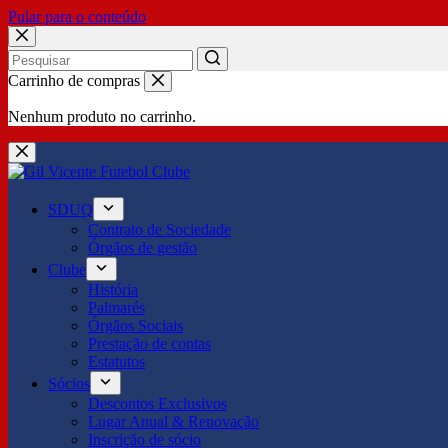
Pular para o conteúdo
No
Carrinho de compras
results
Nenhum produto no carrinho.
SDUQ
Contrato de Sociedade
Órgãos de gestão
Clube
História
Palmarés
Órgãos Sociais
Prestação de contas
Estatutos
Sócios
Descontos Exclusivos
Lugar Anual & Renovação
Inscrição de sócio