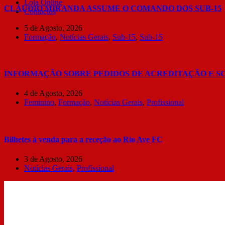
Loja Online
CLÁUDIO MIRANDA ASSUME O COMANDO DOS SUB-15
Contactos
5 de Agosto, 2026
Formação
,
Notícias Gerais
,
Sub-15
,
Sub-15
INFORMAÇÃO SOBRE PEDIDOS DE ACREDITAÇÃO E S
4 de Agosto, 2026
Feminino
,
Formação
,
Notícias Gerais
,
Profissional
Bilhetes à venda para a receção ao Rio Ave FC
3 de Agosto, 2026
Notícias Gerais
,
Profissional