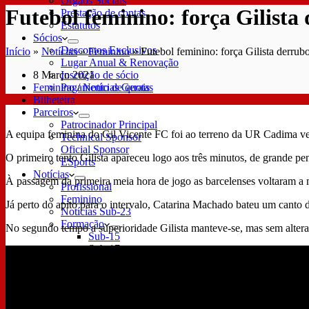
Órgãos Sociais
Futebol feminino: força Gilist
Prestação de contas
Estatutos
Sócios
Descontos Exclusivos
Início
»
Notícias
»
Feminino
»
Futebol feminino: força Gilista derru
Lugar Anual & Renovação
8 Março 2021
Inscrição de sócio
Feminino
/
Notícias Gerais
Pagamento de quotas
Bilheteira
Parceiros
Patrocinador Principal
A equipa feminina do Gil Vicente FC foi ao terreno da UR Cadima venc
Technical Sponsor
Oficial Sponsor
O primeiro tento Gilista apareceu logo aos três minutos, de grande p
ESports
Notícias
À passagem da primeira meia hora de jogo as barcelenses voltaram a ma
Profissional
Feminino
Já perto do apito para o intervalo, Catarina Machado bateu um canto 
Notícias Sub-23
Formação
No segundo tempo a superioridade Gilista manteve-se, mas sem altera
Sub-15
Sub-17
Sub-19
Futebol
Futebol Profissional
Plantel