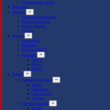
Pagamento de quotas
Bilheteira
Parceiros
Patrocinador Principal
Technical Sponsor
Oficial Sponsor
ESports
Notícias
Profissional
Feminino
Notícias Sub-23
Formação
Sub-15
Sub-17
Sub-19
Futebol
Futebol Profissional
Plantel
Calendário
Classificação
Notícias
Futebol Feminino
Plantel