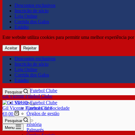
Descontos exclusivos
Inscrição de sócio
Loja Online
Corrida dos Galos
Estádio
Este website utiliza cookies para permitir uma melhor experiência por 
Aceitar
Rejeitar
Descontos exclusivos
Inscrição de sócio
Loja Online
Corrida dos Galos
Estádio
Pesquisar
Gil Vicente Futebol Clube
SDUQ
Gil Vicente Futebol Clube
Contrato de Sociedade
Órgãos de gestão
€
0,00
Clube
Pesquisar
História
Menu
Palmarés