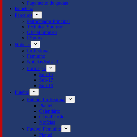
Pagamento de quotas
Bilheteira
Parceiros
Patrocinador Principal
Technical Sponsor
Oficial Sponsor
ESports
Notícias
Profissional
Feminino
Notícias Sub-23
Formação
Sub-15
Sub-17
Sub-19
Futebol
Futebol Profissional
Plantel
Calendário
Classificação
Notícias
Futebol Feminino
Plantel