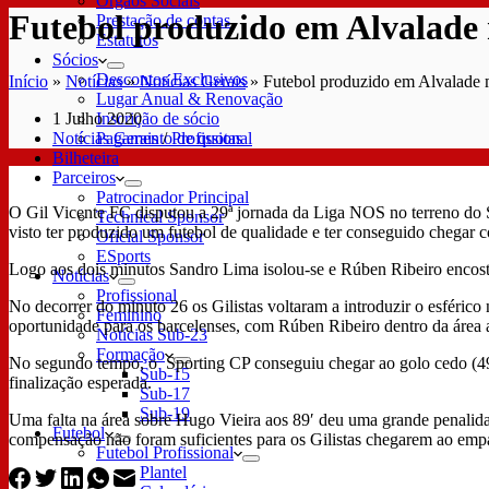
Órgãos Sociais
Futebol produzido em Alvalade 
Prestação de contas
Estatutos
Sócios
Descontos Exclusivos
Início
»
Notícias
»
Notícias Gerais
»
Futebol produzido em Alvalade 
Lugar Anual & Renovação
1 Julho 2020
Inscrição de sócio
Notícias Gerais
/
Profissional
Pagamento de quotas
Bilheteira
Parceiros
Patrocinador Principal
O Gil Vicente FC disputou a 29ª jornada da Liga NOS no terreno do S
Technical Sponsor
visto ter produzido um futebol de qualidade e ter conseguido chegar c
Oficial Sponsor
ESports
Logo aos dois minutos Sandro Lima isolou-se e Rúben Ribeiro encostou 
Notícias
Profissional
No decorrer do minuto 26 os Gilistas voltaram a introduzir o esféric
Feminino
oportunidade para os barcelenses, com Rúben Ribeiro dentro da área a
Notícias Sub-23
Formação
No segundo tempo, o Sporting CP conseguiu chegar ao golo cedo (49′
Sub-15
finalização esperada.
Sub-17
Sub-19
Uma falta na área sobre Hugo Vieira aos 89′ deu uma grande penalid
Futebol
compensação não foram suficientes para os Gilistas chegarem ao empa
Futebol Profissional
Plantel