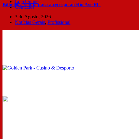
Loja Online
Bilhetes à venda para a receção ao Rio Ave FC
Contactos
3 de Agosto, 2026
Notícias Gerais
,
Profissional