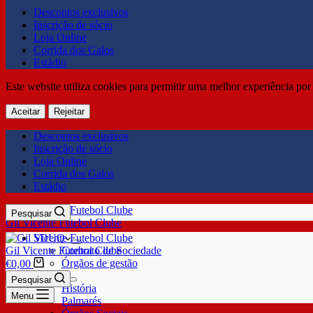
Descontos exclusivos
Inscrição de sócio
Loja Online
Corrida dos Galos
Estádio
Este website utiliza cookies para permitir uma melhor experiência por 
Aceitar
Rejeitar
Descontos exclusivos
Inscrição de sócio
Loja Online
Corrida dos Galos
Estádio
Pesquisar
Gil Vicente Futebol Clube
SDUQ
Gil Vicente Futebol Clube
Contrato de Sociedade
Órgãos de gestão
€
0,00
Clube
Pesquisar
História
Menu
Palmarés