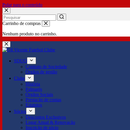
Pular para o conteúdo
No
Carrinho de compras
results
Nenhum produto no carrinho.
SDUQ
Contrato de Sociedade
Órgãos de gestão
Clube
História
Palmarés
Órgãos Sociais
Prestação de contas
Estatutos
Sócios
Descontos Exclusivos
Lugar Anual & Renovação
Inscrição de sócio