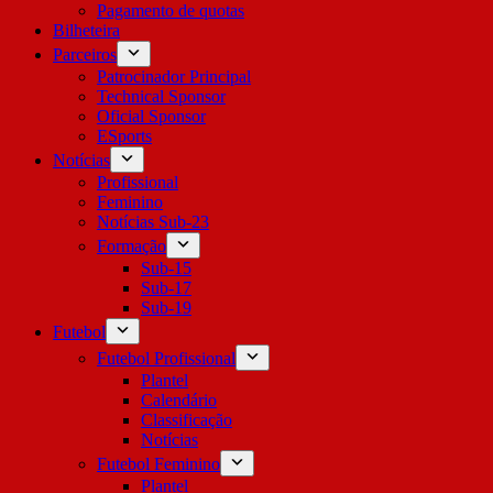
Pagamento de quotas
Bilheteira
Parceiros
Patrocinador Principal
Technical Sponsor
Oficial Sponsor
ESports
Notícias
Profissional
Feminino
Notícias Sub-23
Formação
Sub-15
Sub-17
Sub-19
Futebol
Futebol Profissional
Plantel
Calendário
Classificação
Notícias
Futebol Feminino
Plantel