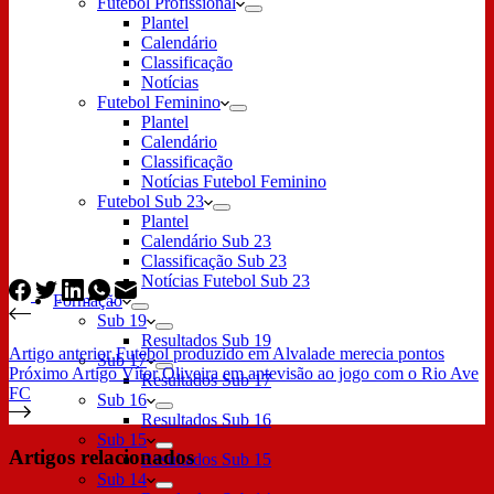
Futebol Profissional
Plantel
Calendário
Classificação
Notícias
Futebol Feminino
Plantel
Calendário
Classificação
Notícias Futebol Feminino
Futebol Sub 23
Plantel
Calendário Sub 23
Classificação Sub 23
Notícias Futebol Sub 23
Formação
Sub 19
Resultados Sub 19
Artigo
anterior
Futebol produzido em Alvalade merecia pontos
Sub 17
Próximo
Artigo
Vítor Oliveira em antevisão ao jogo com o Rio Ave
Resultados Sub 17
FC
Sub 16
Resultados Sub 16
Sub 15
Artigos relacionados
Resultados Sub 15
Sub 14