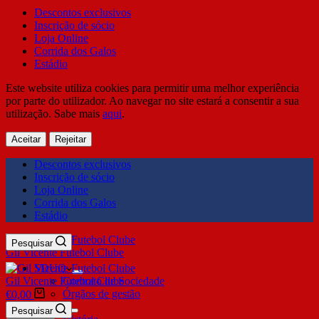
Descontos exclusivos
Inscrição de sócio
Loja Online
Corrida dos Galos
Estádio
Este website utiliza cookies para permitir uma melhor experiência
por parte do utilizador. Ao navegar no site estará a consentir a sua
utilização. Sabe mais
aqui
.
Aceitar
Rejeitar
Descontos exclusivos
Inscrição de sócio
Loja Online
Corrida dos Galos
Estádio
Pesquisar
Gil Vicente Futebol Clube
SDUQ
Gil Vicente Futebol Clube
Contrato de Sociedade
Órgãos de gestão
€
0,00
Clube
Pesquisar