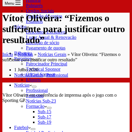
História
Menu
Palmarés
Órgãos Sociais
Vítor Oliveira: “Fizemos o
Prestação de contas
Estatutos
suficiente para justificar outro
Sócios
Descontos Exclusivos
resultado”
Lugar Anual & Renovação
Inscrição de sócio
Pagamento de quotas
Bilheteira
Início
»
Notícias
»
Notícias Gerais
»
Vítor Oliveira: “Fizemos o
Parceiros
suficiente para justificar outro resultado”
Patrocinador Principal
Technical Sponsor
1 Julho 2020
Oficial Sponsor
Notícias Gerais
/
Profissional
ESports
Notícias
Profissional
Vítor Oliveira em conferência de imprensa após o jogo com o
Feminino
Sporting CP.
Notícias Sub-23
Formação
Sub-15
Sub-17
Sub-19
Futebol