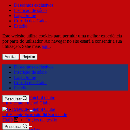
Descontos exclusivos
Inscrição de sócio
Loja Online
Corrida dos Galos
Estádio
Este website utiliza cookies para permitir uma melhor experiência
por parte do utilizador. Ao navegar no site estará a consentir a sua
utilização. Sabe mais
aqui
.
Aceitar
Rejeitar
Descontos exclusivos
Inscrição de sócio
Loja Online
Corrida dos Galos
Estádio
Pesquisar
Gil Vicente Futebol Clube
SDUQ
Gil Vicente Futebol Clube
Contrato de Sociedade
Órgãos de gestão
€
0,00
Clube
Pesquisar