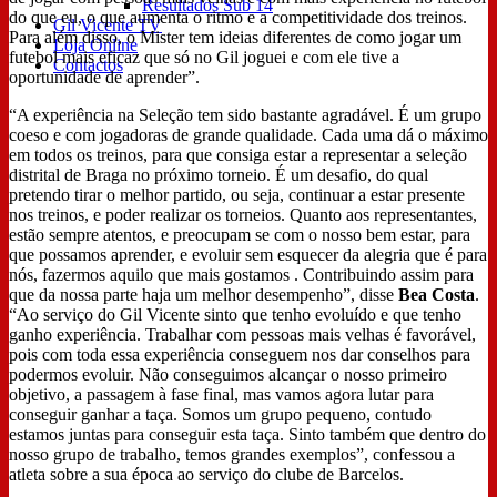
Resultados Sub 14
do que eu, o que aumenta o ritmo e a competitividade dos treinos.
Gil Vicente TV
Para além disso, o Mister tem ideias diferentes de como jogar um
Loja Online
futebol mais eficaz que só no Gil joguei e com ele tive a
Contactos
oportunidade de aprender”.
“A experiência na Seleção tem sido bastante agradável. É um grupo
coeso e com jogadoras de grande qualidade. Cada uma dá o máximo
em todos os treinos, para que consiga estar a representar a seleção
distrital de Braga no próximo torneio. É um desafio, do qual
pretendo tirar o melhor partido, ou seja, continuar a estar presente
nos treinos, e poder realizar os torneios. Quanto aos representantes,
estão sempre atentos, e preocupam se com o nosso bem estar, para
que possamos aprender, e evoluir sem esquecer da alegria que é para
nós, fazermos aquilo que mais gostamos . Contribuindo assim para
que da nossa parte haja um melhor desempenho”, disse
Bea Costa
.
“Ao serviço do Gil Vicente sinto que tenho evoluído e que tenho
ganho experiência. Trabalhar com pessoas mais velhas é favorável,
pois com toda essa experiência conseguem nos dar conselhos para
podermos evoluir. Não conseguimos alcançar o nosso primeiro
objetivo, a passagem à fase final, mas vamos agora lutar para
conseguir ganhar a taça. Somos um grupo pequeno, contudo
estamos juntas para conseguir esta taça. Sinto também que dentro do
nosso grupo de trabalho, temos grandes exemplos”, confessou a
atleta sobre a sua época ao serviço do clube de Barcelos.