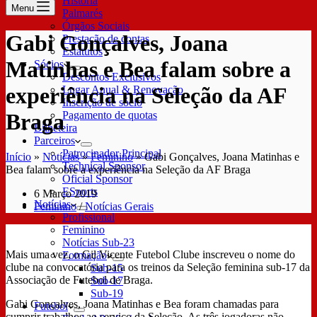
História
Menu
Palmarés
Órgãos Sociais
Gabi Gonçalves, Joana
Prestação de contas
Estatutos
Matinhas e Bea falam sobre a
Sócios
Descontos Exclusivos
experiência na Seleção da AF
Lugar Anual & Renovação
Inscrição de sócio
Pagamento de quotas
Braga
Bilheteira
Parceiros
Patrocinador Principal
Início
»
Notícias
»
Feminino
»
Gabi Gonçalves, Joana Matinhas e
Technical Sponsor
Bea falam sobre a experiência na Seleção da AF Braga
Oficial Sponsor
ESports
6 Março 2019
Notícias
Feminino
/
Notícias Gerais
Profissional
Feminino
Notícias Sub-23
Mais uma vez, o Gil Vicente Futebol Clube inscreveu o nome do
Formação
clube na convocatória para os treinos da Seleção feminina sub-17 da
Sub-15
Associação de Futebol de Braga.
Sub-17
Sub-19
Gabi Gonçalves, Joana Matinhas e Bea foram chamadas para
Futebol
cumprir trabalhos ao serviço da Seleção. As três jogadoras não