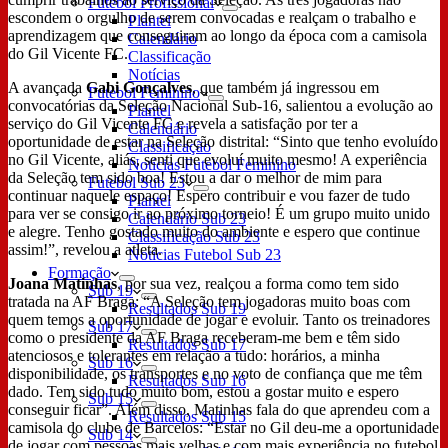
Futebol Profissional
escondem o orgulho de serem convocadas e realçam o trabalho e
Plantel
aprendizagem que conseguiram ao longo da época com a camisola
Calendário
do Gil Vicente FC.
Classificação
Notícias
A avançada
Gabi Gonçalves
, que também já ingressou em
Futebol Feminino
convocatórias da Seleção Nacional Sub-16, salientou a evolução ao
Plantel
serviço do Gil Vicente FC e revela a satisfação por ter a
Calendário
oportunidade de estar na Seleção distrital: “Sinto que tenho evoluído
Classificação
no Gil Vicente, aliás, senti que evoluí muito mesmo! A experiência
Notícias Futebol Feminino
da Seleção tem sido boa! Estou a dar o melhor de mim para
Futebol Sub 23
continuar naquele espaço! Espero contribuir e vou fazer de tudo
Plantel
para ver se consigo ir ao próximo torneio! É um grupo muito unido
Calendário Sub 23
e alegre. Tenho gostado muito do ambiente e espero que continue
Classificação Sub 23
assim!”, revelou a atleta.
Notícias Futebol Sub 23
Formação
Joana Matinhas
, por sua vez, realçou a forma como tem sido
Sub 19
tratada na AF Braga: “A Seleção tem jogadoras muito boas com
Resultados Sub 19
quem temos a oportunidade de jogar e evoluir. Tanto os treinadores
Sub 17
como o presidente da AF Braga receberam-me bem e têm sido
Resultados Sub 17
atenciosos e tolerantes em relação a tudo: horários, a minha
Sub 16
disponibilidade, os transportes e no voto de confiança que me têm
Resultados Sub 16
dado. Tem sido tudo muito bom, estou a gostar muito e espero
Sub 15
conseguir ficar”. Além disso, Matinhas fala do que aprendeu com a
Resultados Sub 15
camisola do clube de Barcelos: “Estar no Gil deu-me a oportunidade
Sub 14
de jogar com pessoas mais velhas e com mais experiência no futebol