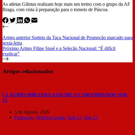
As atletas Gilistas realizam hoje mais um treino com o grupo da AF
Braga, com vista à preparação para o torneio de Páscoa.
Artigo
anterior
Sorteio da Taça Nacional de Promoção marcado para
sexta-feira
Próximo
Artigo
Filipe Sissé e a Seleção Nacional: “É difícil
explicar”
Artigos relacionados
CLÁUDIO MIRANDA ASSUME O COMANDO DOS SUB-
15
5 de Agosto, 2026
Formação
,
Notícias Gerais
,
Sub-15
,
Sub-15