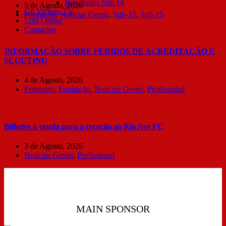
Resultados Sub 14
5 de Agosto, 2026
Gil Vicente TV
Formação
,
Notícias Gerais
,
Sub-15
,
Sub-15
Loja Online
Contactos
INFORMAÇÃO SOBRE PEDIDOS DE ACREDITAÇÃO E
SCOUTING
4 de Agosto, 2026
Feminino
,
Formação
,
Notícias Gerais
,
Profissional
Bilhetes à venda para a receção ao Rio Ave FC
3 de Agosto, 2026
Notícias Gerais
,
Profissional
MAIN SPONSOR