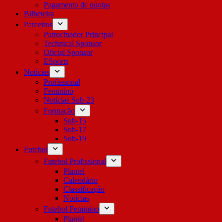
Pagamento de quotas
Bilheteira
Parceiros
Patrocinador Principal
Technical Sponsor
Oficial Sponsor
ESports
Notícias
Profissional
Feminino
Notícias Sub-23
Formação
Sub-15
Sub-17
Sub-19
Futebol
Futebol Profissional
Plantel
Calendário
Classificação
Notícias
Futebol Feminino
Plantel