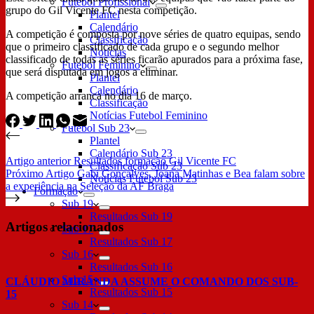
Futebol Profissional
grupo do Gil Vicente FC nesta competição.
Plantel
Calendário
A competição é composta por nove séries de quatro equipas, sendo
Classificação
que o primeiro classificado de cada grupo e o segundo melhor
Notícias
classificado de todas as séries ficarão apurados para a próxima fase,
Futebol Feminino
que será disputada em jogos a eliminar.
Plantel
Calendário
A competição arranca no dia 16 de março.
Classificação
Notícias Futebol Feminino
Futebol Sub 23
Plantel
Calendário Sub 23
Artigo
anterior
Resultados formação Gil Vicente FC
Classificação Sub 23
Próximo
Artigo
Gabi Gonçalves, Joana Matinhas e Bea falam sobre
Notícias Futebol Sub 23
a experiência na Seleção da AF Braga
Formação
Sub 19
Resultados Sub 19
Artigos relacionados
Sub 17
Resultados Sub 17
Sub 16
Resultados Sub 16
Sub 15
CLÁUDIO MIRANDA ASSUME O COMANDO DOS SUB-
Resultados Sub 15
15
Sub 14