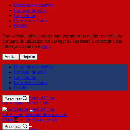
Descontos exclusivos
Inscrição de sócio
Loja Online
Corrida dos Galos
Estádio
Este website utiliza cookies para permitir uma melhor experiência
por parte do utilizador. Ao navegar no site estará a consentir a sua
utilização. Sabe mais
aqui
.
Aceitar
Rejeitar
Descontos exclusivos
Inscrição de sócio
Loja Online
Corrida dos Galos
Estádio
Pesquisar
Gil Vicente Futebol Clube
SDUQ
Gil Vicente Futebol Clube
Contrato de Sociedade
Órgãos de gestão
€
0,00
Clube
Pesquisar