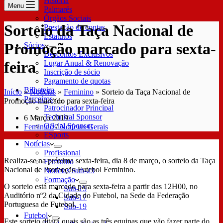
História
Menu
Palmarés
Órgãos Sociais
Sorteio da Taça Nacional de
Prestação de contas
Estatutos
Promoção marcado para sexta-
Sócios
Descontos Exclusivos
feira
Lugar Anual & Renovação
Inscrição de sócio
Pagamento de quotas
Bilheteira
Início
»
Notícias
»
Feminino
»
Sorteio da Taça Nacional de
Parceiros
Promoção marcado para sexta-feira
Patrocinador Principal
Technical Sponsor
6 Março 2019
Oficial Sponsor
Feminino
/
Notícias Gerais
ESports
Notícias
Profissional
Realiza-se na próxima sexta-feira, dia 8 de março, o sorteio da Taça
Feminino
Nacional de Promoção Futebol Feminino.
Notícias Sub-23
Formação
O sorteio está marcado para sexta-feira a partir das 12H00, no
Sub-15
Auditório nº2 da Cidade do Futebol, na Sede da Federação
Sub-17
Portuguesa de Futebol.
Sub-19
Futebol
Este sorteio ditará quais são as três equipas que vão fazer parte do