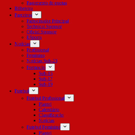
Pagamento de quotas
Bilheteira
Parceiros
Patrocinador Principal
Technical Sponsor
Oficial Sponsor
ESports
Notícias
Profissional
Feminino
Notícias Sub-23
Formação
Sub-15
Sub-17
Sub-19
Futebol
Futebol Profissional
Plantel
Calendário
Classificação
Notícias
Futebol Feminino
Plantel