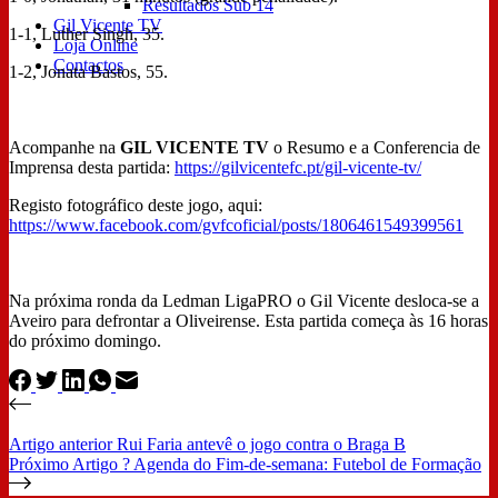
Resultados Sub 14
Gil Vicente TV
1-1, Luther Singh, 35.
Loja Online
Contactos
1-2, Jonata Bastos, 55.
Acompanhe na
GIL VICENTE TV
o Resumo e a Conferencia de
Imprensa desta partida:
https://gilvicentefc.pt/gil-vicente-tv/
Registo fotográfico deste jogo, aqui:
https://www.facebook.com/gvfcoficial/posts/1806461549399561
Na próxima ronda da Ledman LigaPRO o Gil Vicente desloca-se a
Aveiro para defrontar a Oliveirense. Esta partida começa às 16 horas
do próximo domingo.
Artigo
anterior
Rui Faria antevê o jogo contra o Braga B
Próximo
Artigo
? Agenda do Fim-de-semana: Futebol de Formação