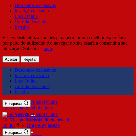
Descontos exclusivos
Inscrição de sócio
Loja Online
Corrida dos Galos
Estádio
Este website utiliza cookies para permitir uma melhor experiência
por parte do utilizador. Ao navegar no site estará a consentir a sua
utilização. Sabe mais
aqui
.
Aceitar
Rejeitar
Descontos exclusivos
Inscrição de sócio
Loja Online
Corrida dos Galos
Estádio
Pesquisar
Gil Vicente Futebol Clube
SDUQ
Gil Vicente Futebol Clube
Contrato de Sociedade
Órgãos de gestão
€
0,00
Clube
Pesquisar