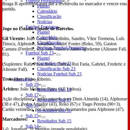
Futebol Profissional
Braga B aproveitou para dar a reviravolta no marcador e vencer esta
Plantel
partida.
Calendário
Classificação
Notícias
Futebol Feminino
Jogo no Estádio Cidade de Barcelos.
Plantel
Calendário
Gil Vicente:
João Costa, Ricardinho, Sandro, Vítor Tormena, Luís
Classificação
Tinoco, Alphonse, Jonathan, André Fontes (Reko, 59), Gaston
Notícias Futebol Feminino
Camara (Frederic, 65), João Vasco e James Igbekeme (Alioune Fall,
Futebol Sub 23
81).
Plantel
Calendário Sub 23
(Suplentes: Rafa Pires, Reko, Dimba, Rui Faria, Gabriel, Frederic e
Classificação Sub 23
Alioune Fall).
Notícias Futebol Sub 23
Treinador:
Pedro Ribeiro.
Formação
Sub 19
Árbitro:
João Malheiro Pinto (AF Lisboa).
Resultados Sub 19
Sub 17
Ação disciplinar: Cartão amarelo para Dinis Almeida (14), Alphonse
Resultados Sub 17
(38 e 47), Pedro Amador (43), Reko (67) e Tiago Pereira (90+3).
Sub 16
Cartão vermelho, por acumulação de amarelos para Alphonse (47).
Resultados Sub 16
Sub 15
Marcadores:
Resultados Sub 15
Sub 14
1-0, Jonathan, 31 minutos (grande penalidade).