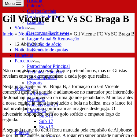
História
Menu
Palmarés
Órgãos Sociais
Gil Vicente FC Vs SC Braga B
Prestação de contas
Estatutos
Sócios
Descontos Exclusivos
Início
»
Notícias
»
Notícias Gerais
»
Gil Vicente FC Vs SC Braga B
Lugar Anual & Renovação
12 Abril 2018
Inscrição de sócio
Notícias Gerais
Pagamento de quotas
Bilheteira
Parceiros
Patrocinador Principal
Não conquistamos o resultado que pretendíamos, mas os Gilistas
Technical Sponsor
revelam entrega e compromisso a cada jogo que realiza.
Oficial Sponsor
ESports
Nesta jogo frente ao SC Braga B, a formação do Gil Vicente
Notícias
começou melhor a partida e adiantou-se no marcador por intermédio
Profissional
de Jonathan na conversão da uma grande penalidade. Minutos antes
Feminino
a nossa equipa já tinha introduzido a bola na baliza, mas o lance foi
Notícias Sub-23
mal invalidado, como confirmam as imagens deste jogo. O
Formação
adversário respondeu bem ao golo sofrido e empatou logo de
Sub-15
seguida.
Sub-17
Sub-19
A segunda parte do dérbi ficou marcada pela expulsão de Alphonse
Futebol
e por muitos lances polémicos. A jogar em superioridade numérica o