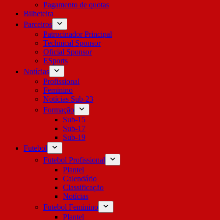
Pagamento de quotas
Bilheteira
Parceiros
Patrocinador Principal
Technical Sponsor
Oficial Sponsor
ESports
Notícias
Profissional
Feminino
Notícias Sub-23
Formação
Sub-15
Sub-17
Sub-19
Futebol
Futebol Profissional
Plantel
Calendário
Classificação
Notícias
Futebol Feminino
Plantel