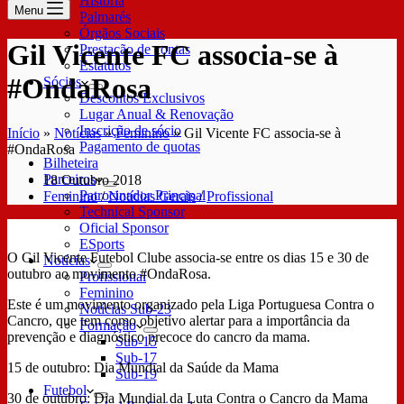
História
Menu
Palmarés
Órgãos Sociais
Gil Vicente FC associa-se à
Prestação de contas
Estatutos
#OndaRosa
Sócios
Descontos Exclusivos
Lugar Anual & Renovação
Inscrição de sócio
Início
»
Notícias
»
Feminino
»
Gil Vicente FC associa-se à
Pagamento de quotas
#OndaRosa
Bilheteira
Parceiros
18 Outubro 2018
Patrocinador Principal
Feminino
/
Notícias Gerais
/
Profissional
Technical Sponsor
Oficial Sponsor
ESports
O Gil Vicente Futebol Clube associa-se entre os dias 15 e 30 de
Notícias
outubro ao movimento #OndaRosa.
Profissional
Feminino
Este é um movimento organizado pela Liga Portuguesa Contra o
Notícias Sub-23
Cancro, que tem como objetivo alertar para a importância da
Formação
prevenção e diagnóstico precoce do cancro da mama.
Sub-15
Sub-17
15 de outubro: Dia Mundial da Saúde da Mama
Sub-19
Futebol
30 de outubro: Dia Mundial da Luta Contra o Cancro da Mama