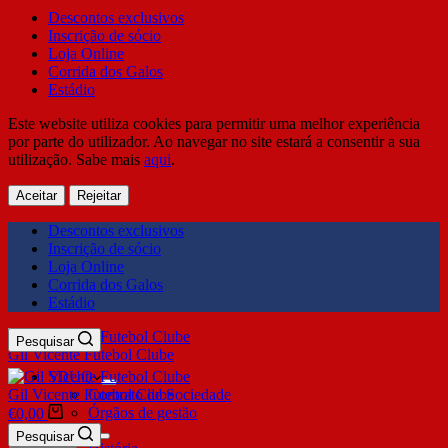
Descontos exclusivos
Inscrição de sócio
Loja Online
Corrida dos Galos
Estádio
Este website utiliza cookies para permitir uma melhor experiência
por parte do utilizador. Ao navegar no site estará a consentir a sua
utilização. Sabe mais
aqui
.
Aceitar
Rejeitar
Descontos exclusivos
Inscrição de sócio
Loja Online
Corrida dos Galos
Estádio
Pesquisar
Gil Vicente Futebol Clube
SDUQ
Gil Vicente Futebol Clube
Contrato de Sociedade
Órgãos de gestão
€
0,00
Clube
Pesquisar