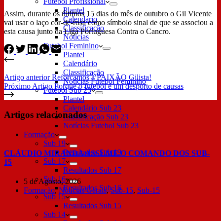
Futebol Profissional
Plantel
Assim, durante os últimos 15 dias do mês de outubro o Gil Vicente
Calendário
vai usar o laço cor-de-rosa como símbolo sinal de que se associou a
Classificação
esta causa junto da Liga Portuguesa Contra o Cancro.
Notícias
Futebol Feminino
Plantel
Calendário
Classificação
Artigo
anterior
Reforçamos a PAIXÃO Gilista!
Notícias Futebol Feminino
Próximo
Artigo
Porque o futebol é um desporto de causas
Futebol Sub 23
Plantel
Calendário Sub 23
Artigos relacionados
Classificação Sub 23
Notícias Futebol Sub 23
Formação
Sub 19
Resultados Sub 19
CLÁUDIO MIRANDA ASSUME O COMANDO DOS SUB-
Sub 17
15
Resultados Sub 17
Sub 16
5 de Agosto, 2026
Resultados Sub 16
Formação
,
Notícias Gerais
,
Sub-15
,
Sub-15
Sub 15
Resultados Sub 15
Sub 14