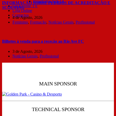
Resultados Sub 14
INFORMAÇÃO SOBRE PEDIDOS DE ACREDITAÇÃO E
Gil Vicente TV
SCOUTING
Loja Online
Contactos
4 de Agosto, 2026
Feminino
,
Formação
,
Notícias Gerais
,
Profissional
Bilhetes à venda para a receção ao Rio Ave FC
3 de Agosto, 2026
Notícias Gerais
,
Profissional
MAIN SPONSOR
TECHNICAL SPONSOR