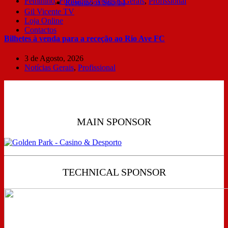
Feminino
,
Formação
,
Notícias Gerais
,
Profissional
Resultados Sub 14
Gil Vicente TV
Loja Online
Contactos
Bilhetes à venda para a receção ao Rio Ave FC
3 de Agosto, 2026
Notícias Gerais
,
Profissional
MAIN SPONSOR
TECHNICAL SPONSOR