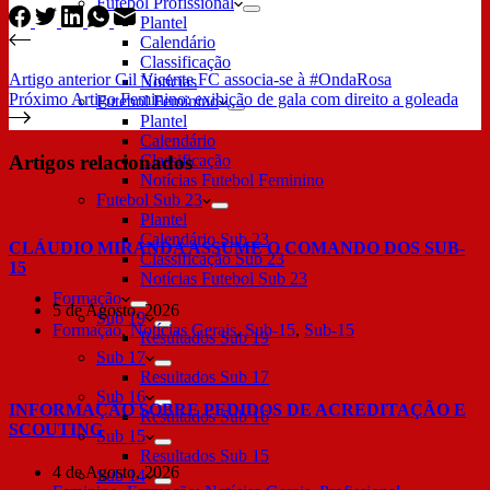
Futebol Profissional
Plantel
Calendário
Classificação
Artigo
anterior
Gil Vicente FC associa-se à #OndaRosa
Notícias
Próximo
Artigo
Feminino: exibição de gala com direito a goleada
Futebol Feminino
Plantel
Calendário
Artigos relacionados
Classificação
Notícias Futebol Feminino
Futebol Sub 23
Plantel
Calendário Sub 23
CLÁUDIO MIRANDA ASSUME O COMANDO DOS SUB-
Classificação Sub 23
15
Notícias Futebol Sub 23
Formação
5 de Agosto, 2026
Sub 19
Formação
,
Notícias Gerais
,
Sub-15
,
Sub-15
Resultados Sub 19
Sub 17
Resultados Sub 17
Sub 16
INFORMAÇÃO SOBRE PEDIDOS DE ACREDITAÇÃO E
Resultados Sub 16
SCOUTING
Sub 15
Resultados Sub 15
4 de Agosto, 2026
Sub 14