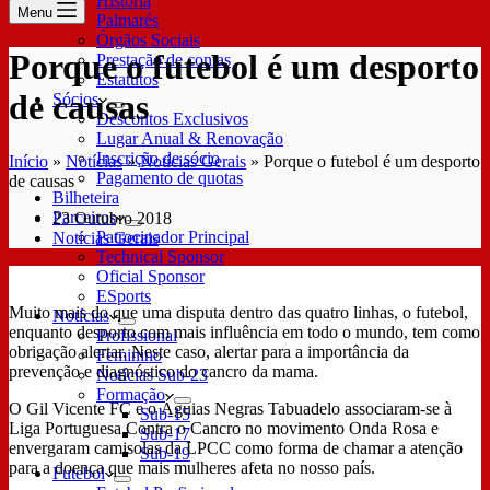
História
Menu
Palmarés
Órgãos Sociais
Porque o futebol é um desporto
Prestação de contas
Estatutos
de causas
Sócios
Descontos Exclusivos
Lugar Anual & Renovação
Inscrição de sócio
Início
»
Notícias
»
Notícias Gerais
»
Porque o futebol é um desporto
Pagamento de quotas
de causas
Bilheteira
Parceiros
23 Outubro 2018
Patrocinador Principal
Notícias Gerais
Technical Sponsor
Oficial Sponsor
ESports
Muito mais do que uma disputa dentro das quatro linhas, o futebol,
Notícias
enquanto desporto com mais influência em todo o mundo, tem como
Profissional
obrigação alertar. Neste caso, alertar para a importância da
Feminino
prevenção e diagnóstico do cancro da mama.
Notícias Sub-23
Formação
O Gil Vicente FC e o Águias Negras Tabuadelo associaram-se à
Sub-15
Liga Portuguesa Contra o Cancro no movimento Onda Rosa e
Sub-17
envergaram camisolas da LPCC como forma de chamar a atenção
Sub-19
para a doença que mais mulheres afeta no nosso país.
Futebol