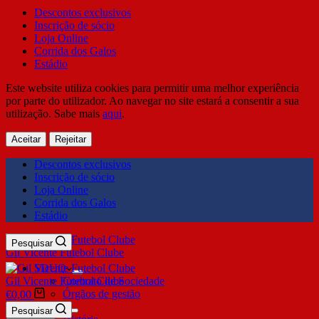
Descontos exclusivos
Inscrição de sócio
Loja Online
Corrida dos Galos
Estádio
Este website utiliza cookies para permitir uma melhor experiência
por parte do utilizador. Ao navegar no site estará a consentir a sua
utilização. Sabe mais
aqui
.
Aceitar
Rejeitar
Descontos exclusivos
Inscrição de sócio
Loja Online
Corrida dos Galos
Estádio
Pesquisar
Gil Vicente Futebol Clube
SDUQ
Gil Vicente Futebol Clube
Contrato de Sociedade
Órgãos de gestão
€
0,00
Clube
Pesquisar