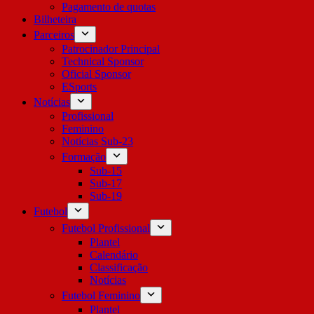
Pagamento de quotas
Bilheteira
Parceiros
Patrocinador Principal
Technical Sponsor
Oficial Sponsor
ESports
Notícias
Profissional
Feminino
Notícias Sub-23
Formação
Sub-15
Sub-17
Sub-19
Futebol
Futebol Profissional
Plantel
Calendário
Classificação
Notícias
Futebol Feminino
Plantel