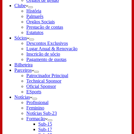
Órgãos de gestão
Clube
História
Palmarés
Órgãos Sociais
Prestação de contas
Estatutos
Sócios
Descontos Exclusivos
Lugar Anual & Renovação
Inscrição de sócio
Pagamento de quotas
Bilheteira
Parceiros
Patrocinador Principal
Technical Sponsor
Oficial Sponsor
ESports
Notícias
Profissional
Feminino
Notícias Sub-23
Formação
Sub-15
Sub-17