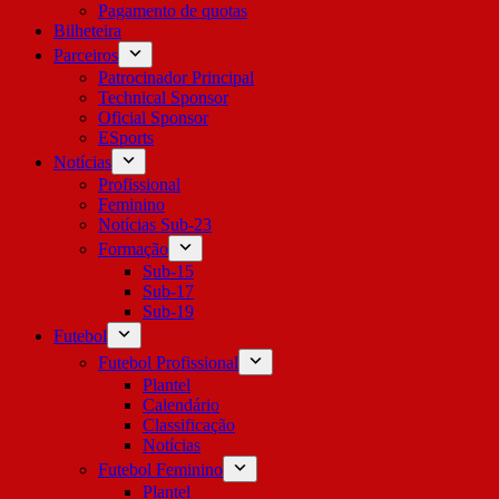
Pagamento de quotas
Bilheteira
Parceiros
Patrocinador Principal
Technical Sponsor
Oficial Sponsor
ESports
Notícias
Profissional
Feminino
Notícias Sub-23
Formação
Sub-15
Sub-17
Sub-19
Futebol
Futebol Profissional
Plantel
Calendário
Classificação
Notícias
Futebol Feminino
Plantel