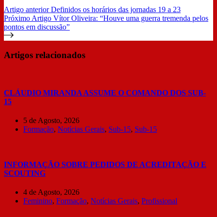
Artigo
anterior
Definidos os horários das jornadas 19 a 23
Próximo
Artigo
Vítor Oliveira: “Houve uma guerra tremenda pelos
pontos em discussão”
Artigos relacionados
CLÁUDIO MIRANDA ASSUME O COMANDO DOS SUB-
15
5 de Agosto, 2026
Formação
,
Notícias Gerais
,
Sub-15
,
Sub-15
INFORMAÇÃO SOBRE PEDIDOS DE ACREDITAÇÃO E
SCOUTING
4 de Agosto, 2026
Feminino
,
Formação
,
Notícias Gerais
,
Profissional