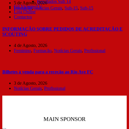
Resultados Sub 14
5 de Agosto, 2026
Gil Vicente TV
Formação
,
Notícias Gerais
,
Sub-15
,
Sub-15
Loja Online
Contactos
INFORMAÇÃO SOBRE PEDIDOS DE ACREDITAÇÃO E
SCOUTING
4 de Agosto, 2026
Feminino
,
Formação
,
Notícias Gerais
,
Profissional
Bilhetes à venda para a receção ao Rio Ave FC
3 de Agosto, 2026
Notícias Gerais
,
Profissional
MAIN SPONSOR