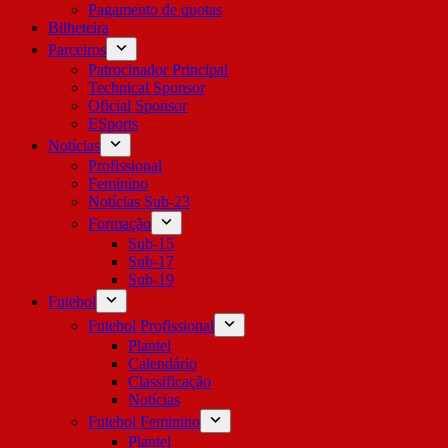
Pagamento de quotas
Bilheteira
Parceiros
Patrocinador Principal
Technical Sponsor
Oficial Sponsor
ESports
Notícias
Profissional
Feminino
Notícias Sub-23
Formação
Sub-15
Sub-17
Sub-19
Futebol
Futebol Profissional
Plantel
Calendário
Classificação
Notícias
Futebol Feminino
Plantel