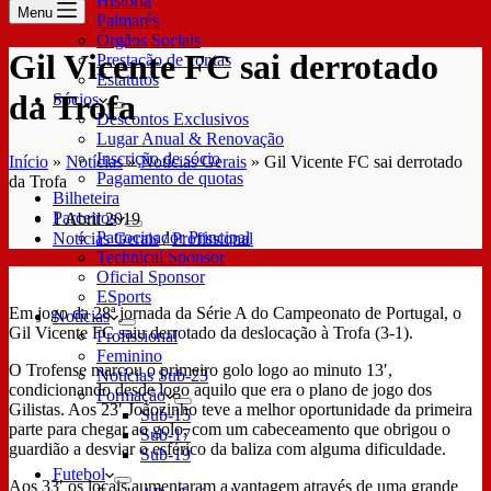
História
Menu
Palmarés
Órgãos Sociais
Gil Vicente FC sai derrotado
Prestação de contas
Estatutos
da Trofa
Sócios
Descontos Exclusivos
Lugar Anual & Renovação
Inscrição de sócio
Início
»
Notícias
»
Notícias Gerais
»
Gil Vicente FC sai derrotado
Pagamento de quotas
da Trofa
Bilheteira
Parceiros
1 Abril 2019
Patrocinador Principal
Notícias Gerais
/
Profissional
Technical Sponsor
Oficial Sponsor
ESports
Em jogo da 28ª jornada da Série A do Campeonato de Portugal, o
Notícias
Gil Vicente FC saiu derrotado da deslocação à Trofa (3-1).
Profissional
Feminino
O Trofense marcou o primeiro golo logo ao minuto 13′,
Notícias Sub-23
condicionando desde logo aquilo que era o plano de jogo dos
Formação
Gilistas. Aos 23′ Joãozinho teve a melhor oportunidade da primeira
Sub-15
parte para chegar ao golo, com um cabeceamento que obrigou o
Sub-17
guardião a desviar o esférico da baliza com alguma dificuldade.
Sub-19
Futebol
Aos 33′ os locais aumentaram a vantagem através de uma grande