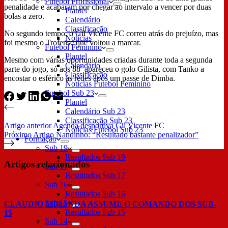
Futebol Profissional
penalidade e acabaram por chegar ao intervalo a vencer por duas
Plantel
bolas a zero.
Calendário
Classificação
No segundo tempo, o Gil Vicente FC correu atrás do prejuízo, mas
Notícias
foi mesmo o Trofense que voltou a marcar.
Futebol Feminino
Plantel
Mesmo com várias oportunidades criadas durante toda a segunda
Calendário
parte do jogo, só aos 88′ apareceu o golo Gilista, com Tanko a
Classificação
encostar o esférico às redes após um passe de Dimba.
Notícias Futebol Feminino
Futebol Sub 23
Plantel
Calendário Sub 23
Classificação Sub 23
Artigo
anterior
Agenda desportiva Gil Vicente FC
Notícias Futebol Sub 23
Próximo
Artigo
Nandinho: “Resultado bastante penalizador”
Formação
Sub 19
Resultados Sub 19
Artigos relacionados
Sub 17
Resultados Sub 17
Sub 16
Resultados Sub 16
Sub 15
CLÁUDIO MIRANDA ASSUME O COMANDO DOS SUB-
Resultados Sub 15
15
Sub 14