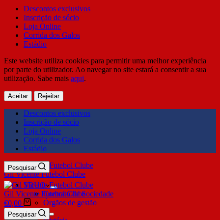
Descontos exclusivos
Inscrição de sócio
Loja Online
Corrida dos Galos
Estádio
Este website utiliza cookies para permitir uma melhor experiência
por parte do utilizador. Ao navegar no site estará a consentir a sua
utilização. Sabe mais
aqui
.
Aceitar
Rejeitar
Descontos exclusivos
Inscrição de sócio
Loja Online
Corrida dos Galos
Estádio
Pesquisar
Gil Vicente Futebol Clube
SDUQ
Gil Vicente Futebol Clube
Contrato de Sociedade
Órgãos de gestão
€
0,00
Clube
Pesquisar