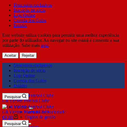
Descontos exclusivos
Inscrição de sócio
Loja Online
Corrida dos Galos
Estádio
Este website utiliza cookies para permitir uma melhor experiência
por parte do utilizador. Ao navegar no site estará a consentir a sua
utilização. Sabe mais
aqui
.
Aceitar
Rejeitar
Descontos exclusivos
Inscrição de sócio
Loja Online
Corrida dos Galos
Estádio
Pesquisar
Gil Vicente Futebol Clube
SDUQ
Gil Vicente Futebol Clube
Contrato de Sociedade
Órgãos de gestão
€
0,00
Clube
Pesquisar