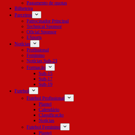
Pagamento de quotas
Bilheteira
Parceiros
Patrocinador Principal
Technical Sponsor
Oficial Sponsor
ESports
Notícias
Profissional
Feminino
Notícias Sub-23
Formação
Sub-15
Sub-17
Sub-19
Futebol
Futebol Profissional
Plantel
Calendário
Classificação
Notícias
Futebol Feminino
Plantel