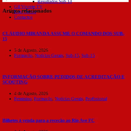
Resultados Sub 14
Gil Vicente TV
Artigos relacionados
Loja Online
Contactos
CLÁUDIO MIRANDA ASSUME O COMANDO DOS SUB-
15
5 de Agosto, 2026
Formação
,
Notícias Gerais
,
Sub-15
,
Sub-15
INFORMAÇÃO SOBRE PEDIDOS DE ACREDITAÇÃO E
SCOUTING
4 de Agosto, 2026
Feminino
,
Formação
,
Notícias Gerais
,
Profissional
Bilhetes à venda para a receção ao Rio Ave FC