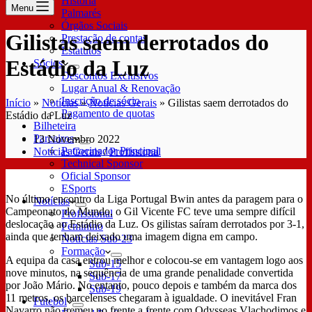
História
Menu
Palmarés
Órgãos Sociais
Gilistas saem derrotados do
Prestação de contas
Estatutos
Estádio da Luz
Sócios
Descontos Exclusivos
Lugar Anual & Renovação
Inscrição de sócio
Início
»
Notícias
»
Notícias Gerais
»
Gilistas saem derrotados do
Pagamento de quotas
Estádio da Luz
Bilheteira
Parceiros
13 Novembro 2022
Patrocinador Principal
Notícias Gerais
/
Profissional
Technical Sponsor
Oficial Sponsor
ESports
No último encontro da Liga Portugal Bwin antes da paragem para o
Notícias
Campeonato do Mundo, o Gil Vicente FC teve uma sempre difícil
Profissional
deslocação ao Estádio da Luz. Os gilistas saíram derrotados por 3-1,
Feminino
ainda que tenham deixado uma imagem digna em campo.
Notícias Sub-23
Formação
A equipa da casa entrou melhor e colocou-se em vantagem logo aos
Sub-15
nove minutos, na sequência de uma grande penalidade convertida
Sub-17
por João Mário. No entanto, pouco depois e também da marca dos
Sub-19
11 metros, os barcelenses chegaram à igualdade. O inevitável Fran
Futebol
Navarro não tremeu no frente a frente com Odysseas Vlachodimos e