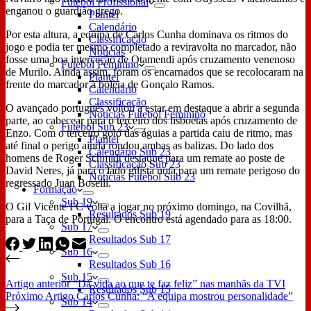
Futebol Profissional
enganou o guardião grego.
Plantel
Calendário
Por esta altura, a equipa de Carlos Cunha dominava os ritmos do
Classificação
jogo e podia ter mesmo completado a reviravolta no marcador, não
Notícias
fosse uma boa interceção de Otamendi após cruzamento venenoso
Futebol Feminino
de Murilo. Ainda assim, foram os encarnados que se recolocaram na
Plantel
frente do marcador à boleia de Gonçalo Ramos.
Calendário
Classificação
O avançado português voltou a estar em destaque a abrir a segunda
Notícias Futebol Feminino
parte, ao cabecear para o terceiro dos lisboetas após cruzamento de
Futebol Sub 23
Enzo. Com o terceiro golo das águias a partida caiu de ritmo, mas
Plantel
até final o perigo ainda rondou ambas as balizas. Do lado dos
Calendário Sub 23
homens de Roger Schmidt destaque para um remate ao poste de
Classificação Sub 23
David Neres, já para o lado gilista nota para um remate perigoso do
Notícias Futebol Sub 23
regressado Juan Boselli.
Formação
Sub 19
O Gil Vicente FC volta a jogar no próximo domingo, na Covilhã,
Resultados Sub 19
para a Taça de Portugal. O encontro está agendado para as 18:00.
Sub 17
Resultados Sub 17
Sub 16
Resultados Sub 16
Sub 15
Artigo
anterior
“Dá vida ao que te faz feliz” nas manhãs da TVI
Resultados Sub 15
Próximo
Artigo
Carlos Cunha: “A equipa mostrou personalidade”
Sub 14