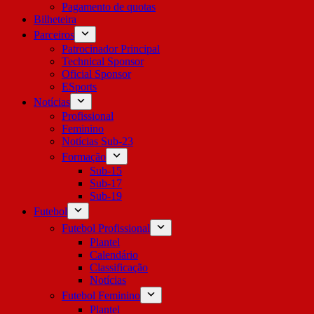
Pagamento de quotas
Bilheteira
Parceiros
Patrocinador Principal
Technical Sponsor
Oficial Sponsor
ESports
Notícias
Profissional
Feminino
Notícias Sub-23
Formação
Sub-15
Sub-17
Sub-19
Futebol
Futebol Profissional
Plantel
Calendário
Classificação
Notícias
Futebol Feminino
Plantel