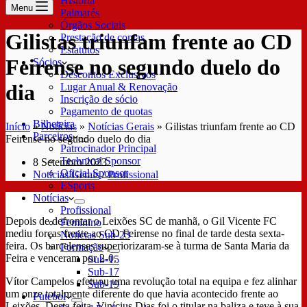
História
Menu
Palmarés
Órgãos Sociais
Gilistas triunfam frente ao CD
Prestação de contas
Estatutos
Feirense no segundo duelo do
Sócios
Descontos Exclusivos
dia
Lugar Anual & Renovação
Inscrição de sócio
Pagamento de quotas
Bilheteira
Início
»
Notícias
»
Notícias Gerais
»
Gilistas triunfam frente ao CD
Parceiros
Feirense no segundo duelo do dia
Patrocinador Principal
Technical Sponsor
8 Setembro 2023
Oficial Sponsor
Notícias Gerais
/
Profissional
ESports
Notícias
Profissional
Depois de defrontar o Leixões SC de manhã, o Gil Vicente FC
Feminino
mediu forças frente ao CD Feirense no final de tarde desta sexta-
Notícias Sub-23
feira. Os barcelenses superiorizaram-se à turma de Santa Maria da
Formação
Feira e venceram por 2-0.
Sub-15
Sub-17
Vítor Campelos efetuou uma revolução total na equipa e fez alinhar
Sub-19
um onze totalmente diferente do que havia acontecido frente ao
Futebol
Leixões. Desta feita, Vinícius Dias foi o titular na baliza e teve à sua