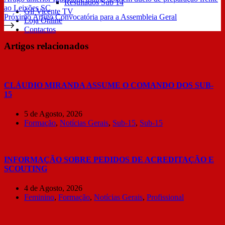
Resultados Sub 14
ao Leixões SC
Gil Vicente TV
Próximo
Artigo
Convocatória para a Assembleia Geral
Loja Online
Contactos
Artigos relacionados
CLÁUDIO MIRANDA ASSUME O COMANDO DOS SUB-
15
5 de Agosto, 2026
Formação
,
Notícias Gerais
,
Sub-15
,
Sub-15
INFORMAÇÃO SOBRE PEDIDOS DE ACREDITAÇÃO E
SCOUTING
4 de Agosto, 2026
Feminino
,
Formação
,
Notícias Gerais
,
Profissional