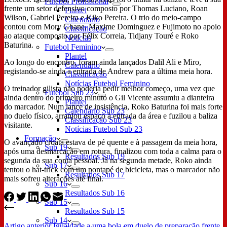
Futebol Profissional
frente um setor defensivo composto por Thomas Luciano, Roan
Plantel
Wilson, Gabriel Pereira e Kiko Pereira. O trio do meio-campo
Calendário
contou com Mory Gbane, Maxime Dominguez e Fujimoto no apoio
Classificação
ao ataque composto por Félix Correia, Tidjany Touré e Roko
Notícias
Baturina.
Futebol Feminino
Plantel
Ao longo do encontro, foram ainda lançados Dalil Ali e Miro,
Calendário
registando-se ainda a entrada de Andrew para a última meia hora.
Classificação
Notícias Futebol Feminino
O treinador gilista não poderia pedir melhor começo, uma vez que
Futebol Sub 23
ainda dentro do primeiro minuto o Gil Vicente assumiu a dianteira
Plantel
do marcador. Num lance de insistência, Roko Baturina foi mais forte
Calendário Sub 23
no duelo físico, arranjou espaço à entrada da área e fuzilou a baliza
Classificação Sub 23
visitante.
Notícias Futebol Sub 23
Formação
O avançado croata estava de pé quente e à passagem da meia hora,
Sub 19
após uma desmarcação em rotura, finalizou com toda a calma para o
Resultados Sub 19
segunda da sua conta pessoal. Já na segunda metade, Roko ainda
Sub 17
tentou o hat-trick com um pontapé de bicicleta, mas o marcador não
Resultados Sub 17
mais sofreu alterações até final.
Sub 16
Resultados Sub 16
Sub 15
Resultados Sub 15
Sub 14
Artigo
anterior
Igualdade a uma bola em duelo de preparação frente