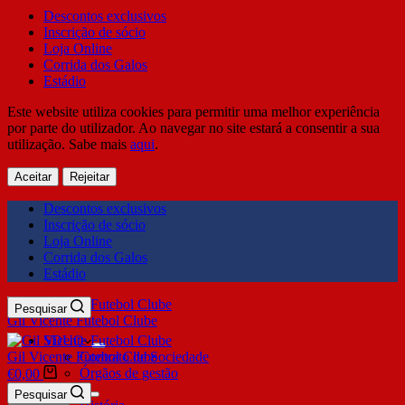
Descontos exclusivos
Inscrição de sócio
Loja Online
Corrida dos Galos
Estádio
Este website utiliza cookies para permitir uma melhor experiência
por parte do utilizador. Ao navegar no site estará a consentir a sua
utilização. Sabe mais
aqui
.
Aceitar
Rejeitar
Descontos exclusivos
Inscrição de sócio
Loja Online
Corrida dos Galos
Estádio
Pesquisar
Gil Vicente Futebol Clube
SDUQ
Gil Vicente Futebol Clube
Contrato de Sociedade
Órgãos de gestão
€
0,00
Clube
Pesquisar