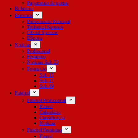
Pagamento de quotas
Bilheteira
Parceiros
Patrocinador Principal
Technical Sponsor
Oficial Sponsor
ESports
Notícias
Profissional
Feminino
Notícias Sub-23
Formação
Sub-15
Sub-17
Sub-19
Futebol
Futebol Profissional
Plantel
Calendário
Classificação
Notícias
Futebol Feminino
Plantel