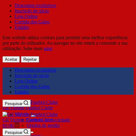
Descontos exclusivos
Inscrição de sócio
Loja Online
Corrida dos Galos
Estádio
Este website utiliza cookies para permitir uma melhor experiência
por parte do utilizador. Ao navegar no site estará a consentir a sua
utilização. Sabe mais
aqui
.
Aceitar
Rejeitar
Descontos exclusivos
Inscrição de sócio
Loja Online
Corrida dos Galos
Estádio
Pesquisar
Gil Vicente Futebol Clube
SDUQ
Gil Vicente Futebol Clube
Contrato de Sociedade
Órgãos de gestão
€
0,00
Clube
Pesquisar