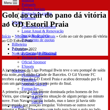
História
Menu
Palmarés
Órgãos Sociais
Golo ao cair do pano dá vitória
Prestação de contas
Estatutos
ao GD Estoril Praia
Sócios
Descontos Exclusivos
Lugar Anual & Renovação
Inscrição de sócio
Início
»
Notícias
»
Notícias Gerais
»
Golo ao cair do pano dá vitória
Pagamento de quotas
ao GD Estoril Praia
Bilheteira
Parceiros
7 Outubro 2022
Patrocinador Principal
Notícias Gerais
/
Profissional
Technical Sponsor
Oficial Sponsor
ESports
A jornada nove da Liga Portugal Bwin teve o seu pontapé de saída
Notícias
esta noite, no Estádio Cidade de Barcelos. O Gil Vicente FC
Profissional
recebeu a equipa do GD Estoril Praia e acabou derrotado por 0-1
Feminino
com um golo anotado já muito perto do final.
Notícias Sub-23
Formação
A primeira parte foi totalmente dominada pelos homens de Ivo
Sub-15
Vieira, que criaram a primeira situação de algum perigo ao minuto
Sub-17
nove. Fran Navarro surgiu isolado, mas o lance já havia sido
Sub-19
interrompido por posição irregular. Volveram-se outros nove
Futebol
minutos e Pedro Tiba surgiu com tudo para fazer o golo no lado