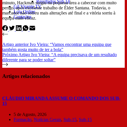
Resultados Sub 14
minuto, Hackman surgiu na pequena área a cabecear com muito
Gil Vicente TV
perigo, após excelente trabalho de Élder Santana. Todavia, o
Loja Online
marcador não sofreu mais alterações até final e a vitória sorriu à
Contactos
equipa mais eficaz.
Artigo
anterior
Ivo Vieira: “Vamos encontrar uma equipa que
também gosta muito de ter a bola”
Próximo
Artigo
Ivo Vieira: “A equipa precisava de um resultado
diferente para se poder soltar”
Artigos relacionados
CLÁUDIO MIRANDA ASSUME O COMANDO DOS SUB-
15
5 de Agosto, 2026
Formação
,
Notícias Gerais
,
Sub-15
,
Sub-15