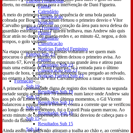
Futebol Profissional
direto, no entanto atirou para a intervenção de Dani Figueira.
Plantel
Calendário
A meio do primeiro tempo, na sequência de uma bola parada
Classificação
cobrada por Boselli, Hackman efetuou o primeiro desvio e Vítor
Notícias
Carvalho surgiu a cabecear no coração da área para nova defesa do
Futebol Feminino
guardião estorilista. Dani Figueira brilhava, mas Andrew não quis
Plantel
ficar atrás no duelo de guarda-redes e, ao minuto 42, negou, a dois
Calendário
tempos, o golo visitante.
Classificação
Notícias Futebol Feminino
Na etapa complementar, os gilistas voltaram a ser quem mais
Futebol Sub 23
procurou o golo e Murilo foi quem deixou o primeiro avisa. Ao
Plantel
minuto 67, Kevin encontrou espaço na grande área e atirou para
Calendário Sub 23
mais uma estirada de Dani Figueira. Já à entrada para o último
Classificação Sub 23
quarto de hora, o guardião dos lisboetas ficou pregado ao relvado,
Notícias Futebol Sub 23
no entanto a bomba de Vítor Carvalho passou a rasar o travessão.
Formação
Sub 19
A primeira oportunidade digna de registo dos visitantes na segunda
Resultados Sub 19
metade surgiu apenas aos 78 minutos, num lance onde Andrew saiu
Sub 17
aos pés de Erison Danilo. Nos últimos momentos, o Gil Vicente
Resultados Sub 17
balanceou a equipa para a frente e, contra a corrente que se verificou
Sub 16
ao longo de todo o encontro, foi o Estoril Praia quem marcou. Ao
Resultados Sub 16
sexto minuto de compensação, Lea Siliki desviou de cabeça para o
Sub 15
fundo da baliza.
Resultados Sub 15
Sub 14
Ainda assim, os galos não atiraram a toalha ao chão e, ao centésimo