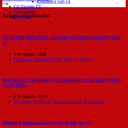
Resultados Sub 14
Gil Vicente TV
Loja Online
Artigos relacionados
Contactos
CLÁUDIO MIRANDA ASSUME O COMANDO DOS SUB-
15
5 de Agosto, 2026
Formação
,
Notícias Gerais
,
Sub-15
,
Sub-15
INFORMAÇÃO SOBRE PEDIDOS DE ACREDITAÇÃO E
SCOUTING
4 de Agosto, 2026
Feminino
,
Formação
,
Notícias Gerais
,
Profissional
Bilhetes à venda para a receção ao Rio Ave FC