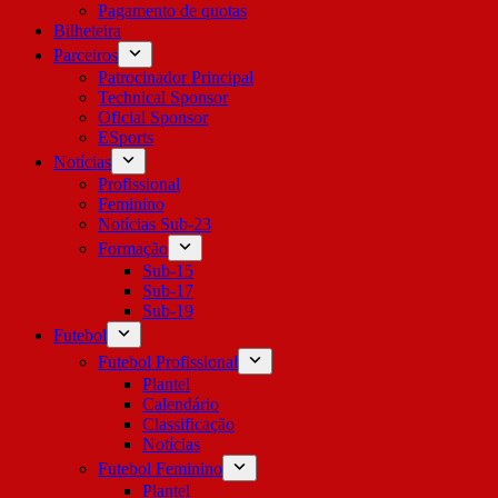
Pagamento de quotas
Bilheteira
Parceiros
Patrocinador Principal
Technical Sponsor
Oficial Sponsor
ESports
Notícias
Profissional
Feminino
Notícias Sub-23
Formação
Sub-15
Sub-17
Sub-19
Futebol
Futebol Profissional
Plantel
Calendário
Classificação
Notícias
Futebol Feminino
Plantel