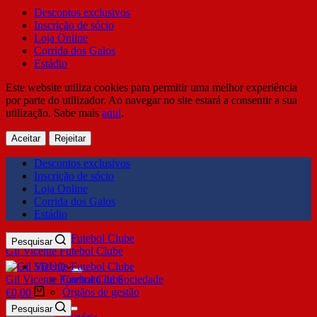
Descontos exclusivos
Inscrição de sócio
Loja Online
Corrida dos Galos
Estádio
Este website utiliza cookies para permitir uma melhor experiência
por parte do utilizador. Ao navegar no site estará a consentir a sua
utilização. Sabe mais
aqui
.
Aceitar
Rejeitar
Descontos exclusivos
Inscrição de sócio
Loja Online
Corrida dos Galos
Estádio
Pesquisar
Gil Vicente Futebol Clube
SDUQ
Gil Vicente Futebol Clube
Contrato de Sociedade
Órgãos de gestão
€
0,00
Clube
Pesquisar