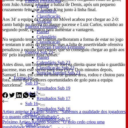
Futebol Profissional
com João Amaral a fuzilar a baliza de Denis, após um pequeno
Plantel
cruzamento feito por Luther King junto à linha final.
Calendário
Classificação
Aos 34′ a equipa da Capital do Móvel acabou por chegar ao 2-0:
Notícias
canto batido na direita do ataque pacense e Luiz Carlos, sozinho ao
Futebol Feminino
segundo poste, rematou para aumentar a vantagem.
Plantel
Calendário
No segundo tempo os Gilistas melhoraram a forma de estar no jogo
Classificação
e tentaram ir atrás do prejuízo, mas a falta de assertividade ofensiva
Notícias Futebol Feminino
penalizou a equipa barcelense, que só conseguiu chegar ao golo aos
Futebol Sub 23
86′ pelo iraquiano Alaa Abbas.
Plantel
Calendário Sub 23
Antes disso, um cruzamento de Joel na direita quase traía o guardião
Classificação Sub 23
pacense, mas este sucou para fora (50′). Dois minutos depois,
Notícias Futebol Sub 23
Samuel Lino, em cima da linha de grande área, rodou e chutou para
Formação
fora, numa das melhores oportunidades de golo para a equipa
Sub 19
barcelense.
Resultados Sub 19
Sub 17
Resultados Sub 17
Sub 16
Resultados Sub 16
Artigo
anterior
Ricardo Soares: “Sabemos a qualidade dos jogadores
Sub 15
e o quanto eles têm trabalhado”
Resultados Sub 15
Próximo
Artigo
Ricardo Soares: “O golo cedo criou uma
Sub 14
instabilidade muito grande”